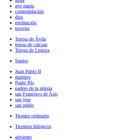
alma
ave maria
contemplación
dios
meditación
novena
Teresa de Ávila
teresa de calcuta
Teresa de Lisieux
Santos
Juan Pablo II
martires
Padre Pío
padres de la iglesia
san Francisco de Asís
san jose
san pablo
Tiempo ordinario
Tiempos litúrgicos
adviento