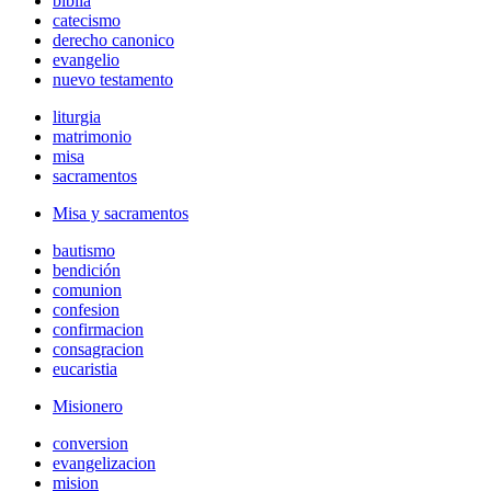
biblia
catecismo
derecho canonico
evangelio
nuevo testamento
liturgia
matrimonio
misa
sacramentos
Misa y sacramentos
bautismo
bendición
comunion
confesion
confirmacion
consagracion
eucaristia
Misionero
conversion
evangelizacion
mision