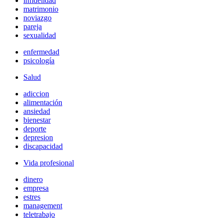
infidelidad
matrimonio
noviazgo
pareja
sexualidad
enfermedad
psicología
Salud
adiccion
alimentación
ansiedad
bienestar
deporte
depresion
discapacidad
Vida profesional
dinero
empresa
estres
management
teletrabajo