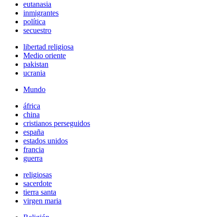
eutanasia
inmigrantes
política
secuestro
libertad religiosa
Medio oriente
pakistan
ucrania
Mundo
áfrica
china
cristianos perseguidos
españa
estados unidos
francia
guerra
religiosas
sacerdote
tierra santa
virgen maria