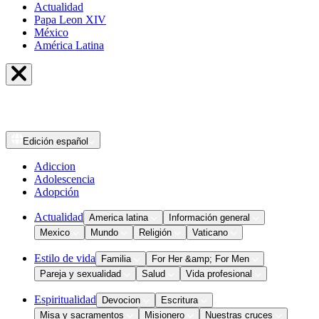
Actualidad
Papa Leon XIV
México
América Latina
Edición
español
Adiccion
Adolescencia
Adopción
Actualidad
America latina
Información general
Mexico
Mundo
Religión
Vaticano
Estilo de vida
Familia
For Her &amp; For Men
Pareja y sexualidad
Salud
Vida profesional
Espiritualidad
Devocion
Escritura
Misa y sacramentos
Misionero
Nuestras cruces