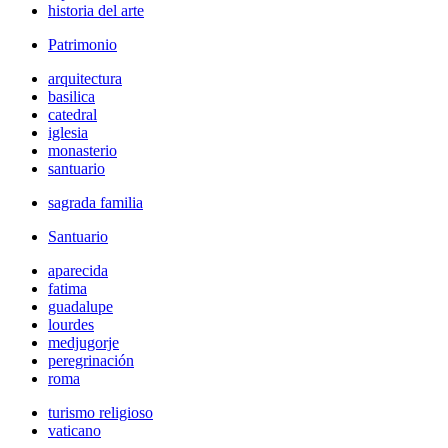
historia del arte
Patrimonio
arquitectura
basilica
catedral
iglesia
monasterio
santuario
sagrada familia
Santuario
aparecida
fatima
guadalupe
lourdes
medjugorje
peregrinación
roma
turismo religioso
vaticano