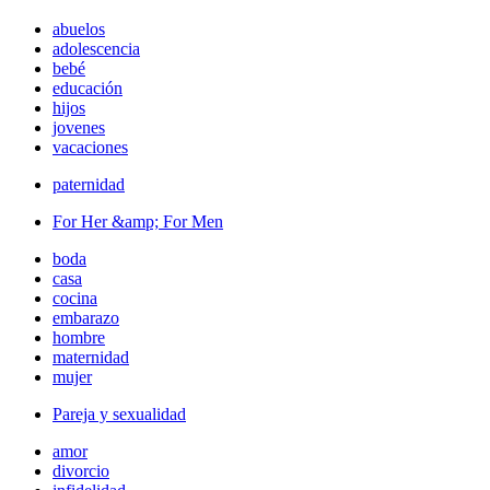
abuelos
adolescencia
bebé
educación
hijos
jovenes
vacaciones
paternidad
For Her &amp; For Men
boda
casa
cocina
embarazo
hombre
maternidad
mujer
Pareja y sexualidad
amor
divorcio