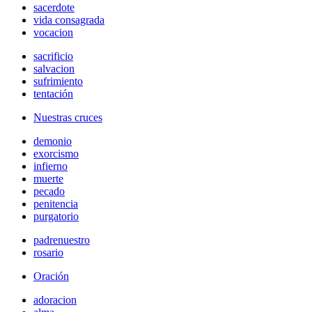
sacerdote
vida consagrada
vocacion
sacrificio
salvacion
sufrimiento
tentación
Nuestras cruces
demonio
exorcismo
infierno
muerte
pecado
penitencia
purgatorio
padrenuestro
rosario
Oración
adoracion