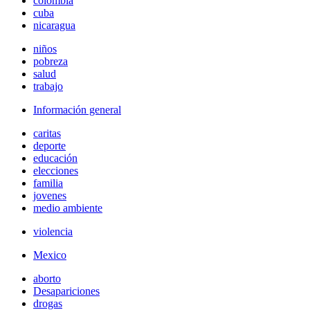
colombia
cuba
nicaragua
niños
pobreza
salud
trabajo
Información general
caritas
deporte
educación
elecciones
familia
jovenes
medio ambiente
violencia
Mexico
aborto
Desapariciones
drogas