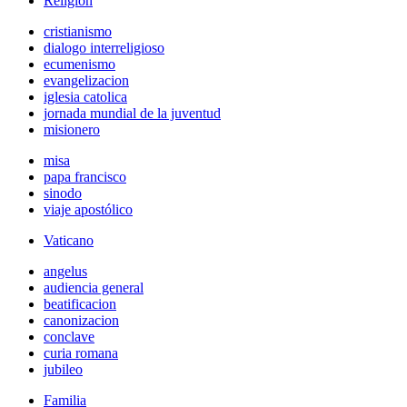
Religión
cristianismo
dialogo interreligioso
ecumenismo
evangelizacion
iglesia catolica
jornada mundial de la juventud
misionero
misa
papa francisco
sinodo
viaje apostólico
Vaticano
angelus
audiencia general
beatificacion
canonizacion
conclave
curia romana
jubileo
Familia