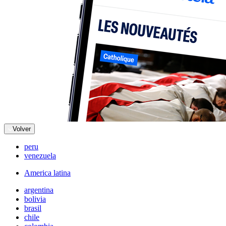
Volver
peru
venezuela
America latina
argentina
bolivia
brasil
chile