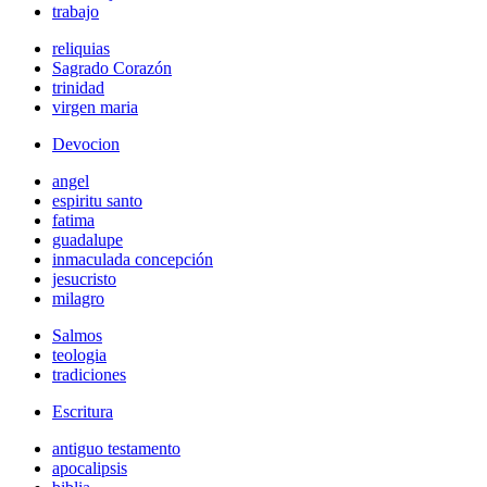
trabajo
reliquias
Sagrado Corazón
trinidad
virgen maria
Devocion
angel
espiritu santo
fatima
guadalupe
inmaculada concepción
jesucristo
milagro
Salmos
teologia
tradiciones
Escritura
antiguo testamento
apocalipsis