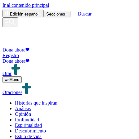
Ir al contenido principal
Buscar
Edición
español
Secciones
Dona ahora
Registro
Dona ahora
Orar
Menú
Oraciones
Historias que inspiran
Análisis
Opinión
Profundidad
Espiritualidad
Descubrimiento
Estilo de vida