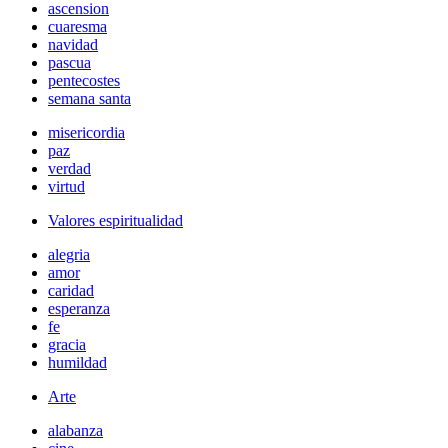
ascension
cuaresma
navidad
pascua
pentecostes
semana santa
misericordia
paz
verdad
virtud
Valores espiritualidad
alegria
amor
caridad
esperanza
fe
gracia
humildad
Arte
alabanza