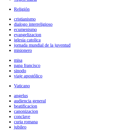
Religión
cristianismo
dialogo interreligioso
ecumenismo
evangelizacion
iglesia catolica
jornada mundial de la juventud
misionero
misa
papa francisco
sinodo
viaje apostólico
Vaticano
angelus
audiencia general
beatificacion
canonizacion
conclave
curia romana
jubileo