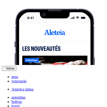
Volver
peru
venezuela
America latina
argentina
bolivia
brasil