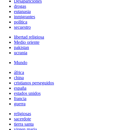
Desapariciones
drogas
eutanasia
inmigrantes
política
secuestro
libertad religiosa
Medio oriente
pakistan
ucrania
Mundo
áfrica
china
cristianos perseguidos
españa
estados unidos
francia
guerra
religiosas
sacerdote
tierra santa
virgen maria