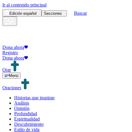
Ir al contenido principal
Buscar
Edición
español
Secciones
Dona ahora
Registro
Dona ahora
Orar
Menú
Oraciones
Historias que inspiran
Análisis
Opinión
Profundidad
Espiritualidad
Descubrimiento
Estilo de vida