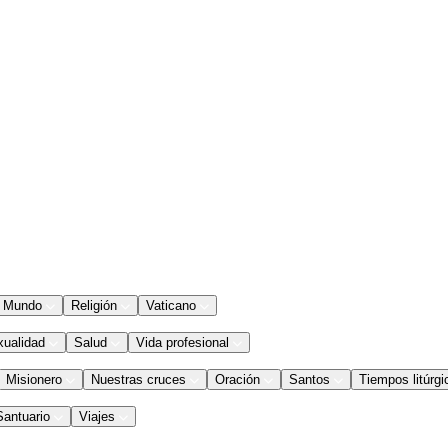
Mundo
Religión
Vaticano
xualidad
Salud
Vida profesional
Misionero
Nuestras cruces
Oración
Santos
Tiempos litúrgi
Santuario
Viajes