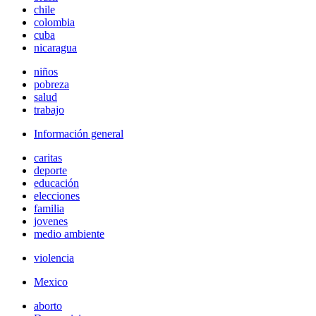
chile
colombia
cuba
nicaragua
niños
pobreza
salud
trabajo
Información general
caritas
deporte
educación
elecciones
familia
jovenes
medio ambiente
violencia
Mexico
aborto