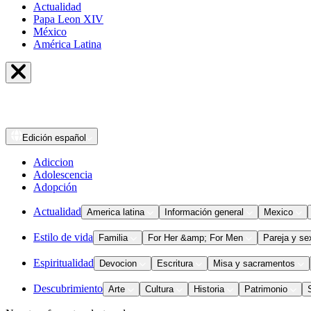
Actualidad
Papa Leon XIV
México
América Latina
Edición
español
Adiccion
Adolescencia
Adopción
Actualidad
America latina
Información general
Mexico
Estilo de vida
Familia
For Her &amp; For Men
Pareja y se
Espiritualidad
Devocion
Escritura
Misa y sacramentos
Descubrimiento
Arte
Cultura
Historia
Patrimonio