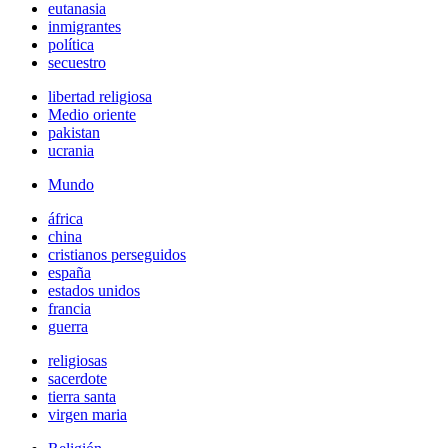
eutanasia
inmigrantes
política
secuestro
libertad religiosa
Medio oriente
pakistan
ucrania
Mundo
áfrica
china
cristianos perseguidos
españa
estados unidos
francia
guerra
religiosas
sacerdote
tierra santa
virgen maria