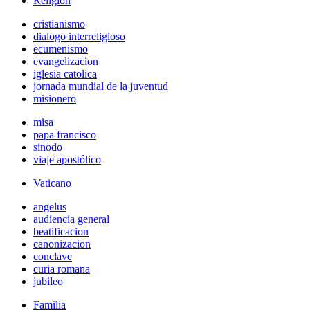
Religión
cristianismo
dialogo interreligioso
ecumenismo
evangelizacion
iglesia catolica
jornada mundial de la juventud
misionero
misa
papa francisco
sinodo
viaje apostólico
Vaticano
angelus
audiencia general
beatificacion
canonizacion
conclave
curia romana
jubileo
Familia