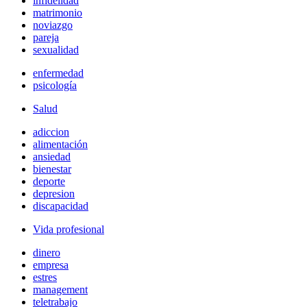
infidelidad
matrimonio
noviazgo
pareja
sexualidad
enfermedad
psicología
Salud
adiccion
alimentación
ansiedad
bienestar
deporte
depresion
discapacidad
Vida profesional
dinero
empresa
estres
management
teletrabajo