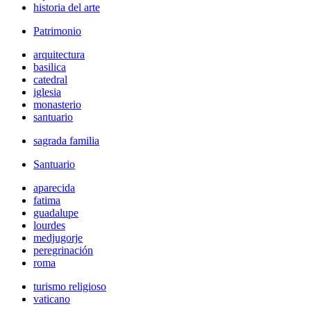
historia del arte
Patrimonio
arquitectura
basilica
catedral
iglesia
monasterio
santuario
sagrada familia
Santuario
aparecida
fatima
guadalupe
lourdes
medjugorje
peregrinación
roma
turismo religioso
vaticano