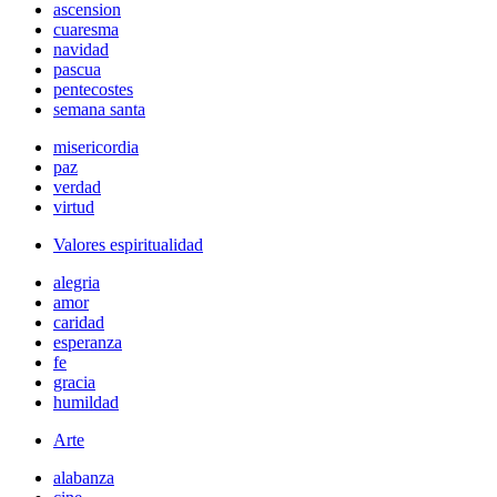
ascension
cuaresma
navidad
pascua
pentecostes
semana santa
misericordia
paz
verdad
virtud
Valores espiritualidad
alegria
amor
caridad
esperanza
fe
gracia
humildad
Arte
alabanza