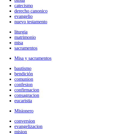
biblia
catecismo
derecho canonico
evangelio
nuevo testamento
liturgia
matrimonio
misa
sacramentos
Misa y sacramentos
bautismo
bendición
comunion
confesion
confirmacion
consagracion
eucaristia
Misionero
conversion
evangelizacion
mision