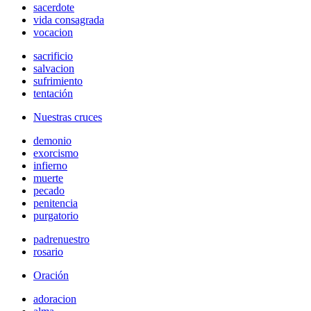
sacerdote
vida consagrada
vocacion
sacrificio
salvacion
sufrimiento
tentación
Nuestras cruces
demonio
exorcismo
infierno
muerte
pecado
penitencia
purgatorio
padrenuestro
rosario
Oración
adoracion