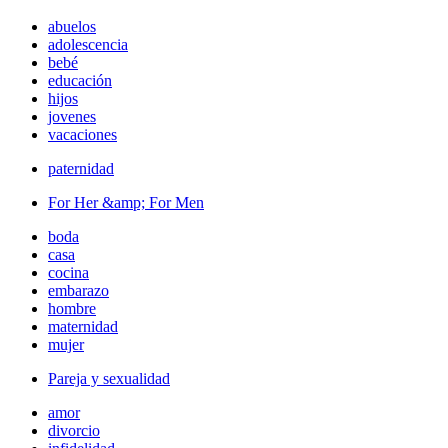
abuelos
adolescencia
bebé
educación
hijos
jovenes
vacaciones
paternidad
For Her &amp; For Men
boda
casa
cocina
embarazo
hombre
maternidad
mujer
Pareja y sexualidad
amor
divorcio