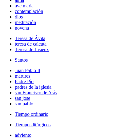
alma
ave maria
contemplación
dios
meditación
novena
Teresa de Ávila
teresa de calcuta
Teresa de Lisieux
Santos
Juan Pablo II
martires
Padre Pío
padres de la iglesia
san Francisco de Asís
san jose
san pablo
Tiempo ordinario
Tiempos litúrgicos
adviento