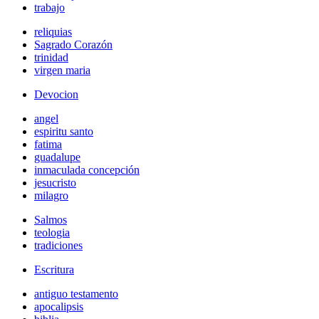
trabajo
reliquias
Sagrado Corazón
trinidad
virgen maria
Devocion
angel
espiritu santo
fatima
guadalupe
inmaculada concepción
jesucristo
milagro
Salmos
teologia
tradiciones
Escritura
antiguo testamento
apocalipsis