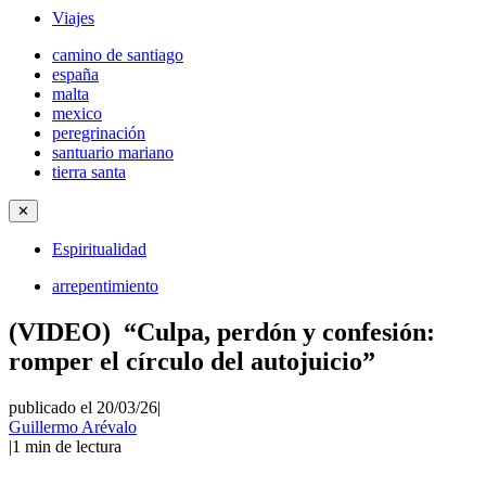
Viajes
camino de santiago
españa
malta
mexico
peregrinación
santuario mariano
tierra santa
✕
Espiritualidad
arrepentimiento
(VIDEO) “Culpa, perdón y confesión:
romper el círculo del autojuicio”
publicado el 20/03/26
|
Guillermo Arévalo
|
1
min de lectura