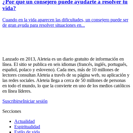
¿Por qué un consejero puede ayudarte a resolver tu
vida?
Cuando en la vida aparecen las dificultades, un consejero puede ser
de gran ayuda para resolver situaciones en...
Lanzado en 2013, Aleteia es un diario gratuito de información en
línea. El sitio se publica en seis idiomas (francés, inglés, portugués,
español, polaco y esloveno). Cada mes, más de 10 millones de
lectores consultan Aleteia a través de su página web, su aplicación y
las redes sociales. Aleteia llega a cerca de 50 millones de personas
en todo el mundo, lo que la convierte en uno de los medios católicos
en línea líderes.
Suscribirse
Iniciar sesión
Secciones
Actualidad
Espiritualidad
Estilo de vida