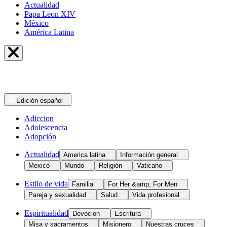
Actualidad
Papa Leon XIV
México
América Latina
Edición
español
Adiccion
Adolescencia
Adopción
Actualidad
America latina
Información general
Mexico
Mundo
Religión
Vaticano
Estilo de vida
Familia
For Her &amp; For Men
Pareja y sexualidad
Salud
Vida profesional
Espiritualidad
Devocion
Escritura
Misa y sacramentos
Misionero
Nuestras cruces