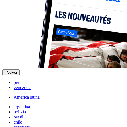
Volver
peru
venezuela
America latina
argentina
bolivia
brasil
chile