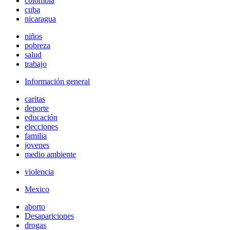
colombia
cuba
nicaragua
niños
pobreza
salud
trabajo
Información general
caritas
deporte
educación
elecciones
familia
jovenes
medio ambiente
violencia
Mexico
aborto
Desapariciones
drogas