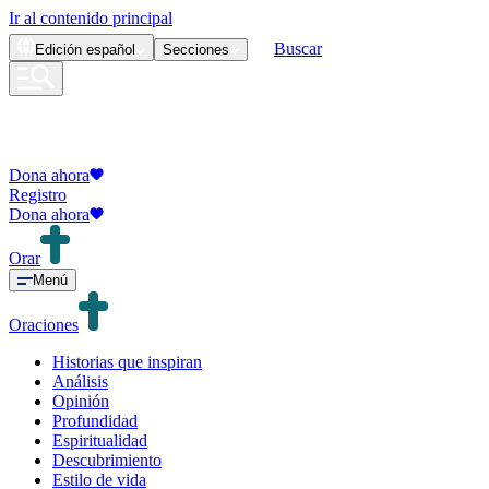
Ir al contenido principal
Buscar
Edición
español
Secciones
Dona ahora
Registro
Dona ahora
Orar
Menú
Oraciones
Historias que inspiran
Análisis
Opinión
Profundidad
Espiritualidad
Descubrimiento
Estilo de vida