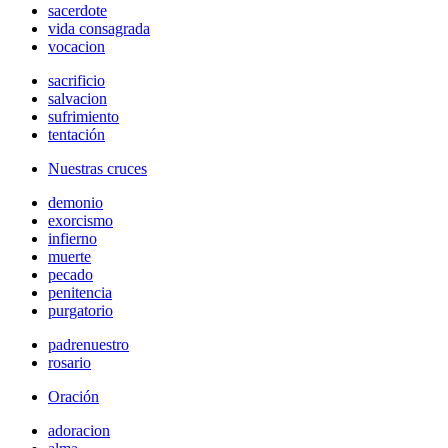
sacerdote
vida consagrada
vocacion
sacrificio
salvacion
sufrimiento
tentación
Nuestras cruces
demonio
exorcismo
infierno
muerte
pecado
penitencia
purgatorio
padrenuestro
rosario
Oración
adoracion