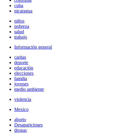
colombia
cuba
nicaragua
niños
pobreza
salud
trabajo
Información general
caritas
deporte
educación
elecciones
familia
jovenes
medio ambiente
violencia
Mexico
aborto
Desapariciones
drogas