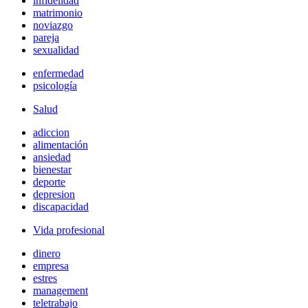
infidelidad
matrimonio
noviazgo
pareja
sexualidad
enfermedad
psicología
Salud
adiccion
alimentación
ansiedad
bienestar
deporte
depresion
discapacidad
Vida profesional
dinero
empresa
estres
management
teletrabajo