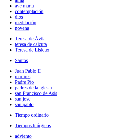
alma
ave maria
contemplación
dios
meditación
novena
Teresa de Ávila
teresa de calcuta
Teresa de Lisieux
Santos
Juan Pablo II
martires
Padre Pío
padres de la iglesia
san Francisco de Asís
san jose
san pablo
Tiempo ordinario
Tiempos litúrgicos
adviento