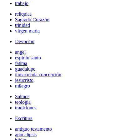
trabajo
reliquias
Sagrado Corazón
trinidad
virgen maria
Devocion
angel
espiritu santo
fatima
guadalupe
inmaculada concepción
jesucristo
milagro
Salmos
teologia
tradiciones
Escritura
antiguo testamento
apocalipsis