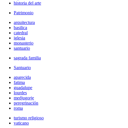
historia del arte
Patrimonio
arquitectura
basilica
catedral
iglesia
monasterio
santuario
sagrada familia
Santuario
aparecida
fatima
guadalupe
lourdes
medjugorje
peregrinación
roma
turismo religioso
vaticano