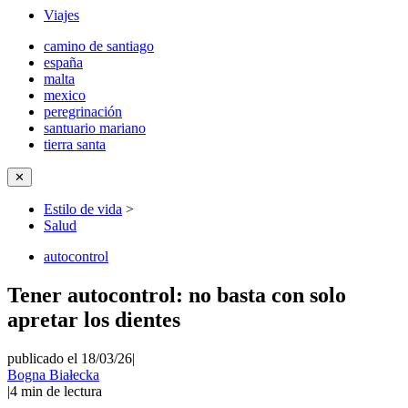
Viajes
camino de santiago
españa
malta
mexico
peregrinación
santuario mariano
tierra santa
✕
Estilo de vida
>
Salud
autocontrol
Tener autocontrol: no basta con solo
apretar los dientes
publicado el 18/03/26
|
Bogna Białecka
|
4
min de lectura