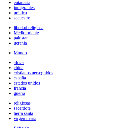
eutanasia
inmigrantes
política
secuestro
libertad religiosa
Medio oriente
pakistan
ucrania
Mundo
áfrica
china
cristianos perseguidos
españa
estados unidos
francia
guerra
religiosas
sacerdote
tierra santa
virgen maria