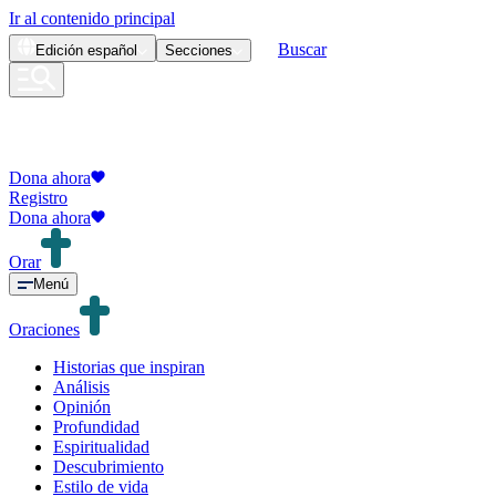
Ir al contenido principal
Buscar
Edición
español
Secciones
Dona ahora
Registro
Dona ahora
Orar
Menú
Oraciones
Historias que inspiran
Análisis
Opinión
Profundidad
Espiritualidad
Descubrimiento
Estilo de vida