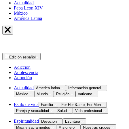
Actualidad
Papa Leon XIV
México
América Latina
Edición
español
Adiccion
Adolescencia
Adopción
Actualidad
America latina
Información general
Mexico
Mundo
Religión
Vaticano
Estilo de vida
Familia
For Her &amp; For Men
Pareja y sexualidad
Salud
Vida profesional
Espiritualidad
Devocion
Escritura
Misa y sacramentos
Misionero
Nuestras cruces