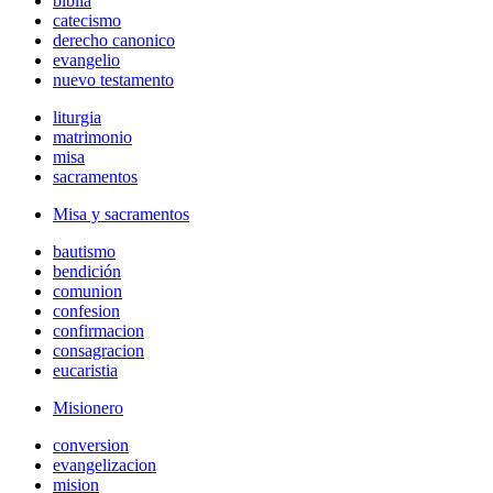
biblia
catecismo
derecho canonico
evangelio
nuevo testamento
liturgia
matrimonio
misa
sacramentos
Misa y sacramentos
bautismo
bendición
comunion
confesion
confirmacion
consagracion
eucaristia
Misionero
conversion
evangelizacion
mision