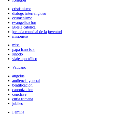
Religión
cristianismo
dialogo interreligioso
ecumenismo
evangelizacion
iglesia catolica
jornada mundial de la juventud
misionero
misa
papa francisco
sinodo
viaje apostólico
Vaticano
angelus
audiencia general
beatificacion
canonizacion
conclave
curia romana
jubileo
Familia