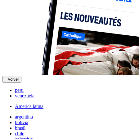
Volver
peru
venezuela
America latina
argentina
bolivia
brasil
chile