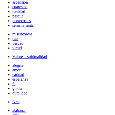
ascension
cuaresma
navidad
pascua
pentecostes
semana santa
misericordia
paz
verdad
virtud
Valores espiritualidad
alegria
amor
caridad
esperanza
fe
gracia
humildad
Arte
alabanza