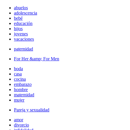
abuelos
adolescencia
bebé
educación
hijos
jovenes
vacaciones
paternidad
For Her &amp; For Men
boda
casa
cocina
embarazo
hombre
maternidad
mujer
Pareja y sexualidad
amor
divorcio