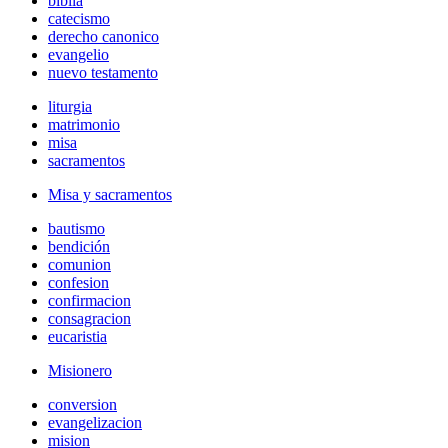
biblia
catecismo
derecho canonico
evangelio
nuevo testamento
liturgia
matrimonio
misa
sacramentos
Misa y sacramentos
bautismo
bendición
comunion
confesion
confirmacion
consagracion
eucaristia
Misionero
conversion
evangelizacion
mision