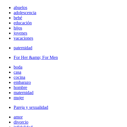
abuelos
adolescencia
bebé
educación
hijos
jovenes
vacaciones
paternidad
For Her &amp; For Men
boda
casa
cocina
embarazo
hombre
maternidad
mujer
Pareja y sexualidad
amor
divorcio