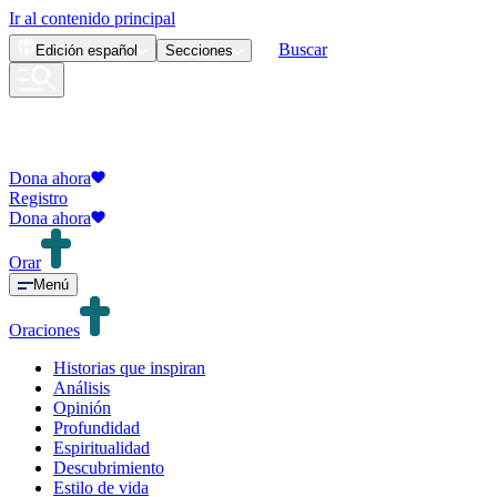
Ir al contenido principal
Buscar
Edición
español
Secciones
Dona ahora
Registro
Dona ahora
Orar
Menú
Oraciones
Historias que inspiran
Análisis
Opinión
Profundidad
Espiritualidad
Descubrimiento
Estilo de vida