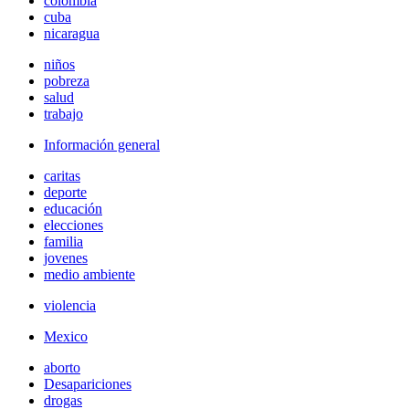
colombia
cuba
nicaragua
niños
pobreza
salud
trabajo
Información general
caritas
deporte
educación
elecciones
familia
jovenes
medio ambiente
violencia
Mexico
aborto
Desapariciones
drogas