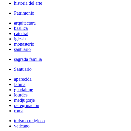
historia del arte
Patrimonio
arquitectura
basilica
catedral
iglesia
monasterio
santuario
sagrada familia
Santuario
aparecida
fatima
guadalupe
lourdes
medjugorje
peregrinación
roma
turismo religioso
vaticano