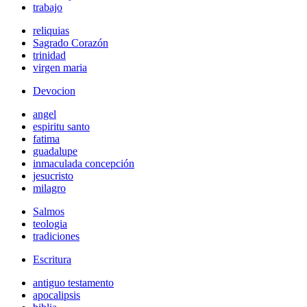
trabajo
reliquias
Sagrado Corazón
trinidad
virgen maria
Devocion
angel
espiritu santo
fatima
guadalupe
inmaculada concepción
jesucristo
milagro
Salmos
teologia
tradiciones
Escritura
antiguo testamento
apocalipsis