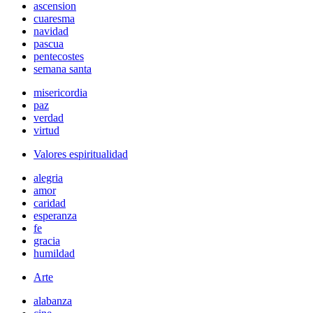
ascension
cuaresma
navidad
pascua
pentecostes
semana santa
misericordia
paz
verdad
virtud
Valores espiritualidad
alegria
amor
caridad
esperanza
fe
gracia
humildad
Arte
alabanza