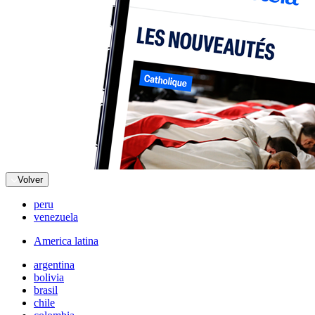
Volver
peru
venezuela
America latina
argentina
bolivia
brasil
chile