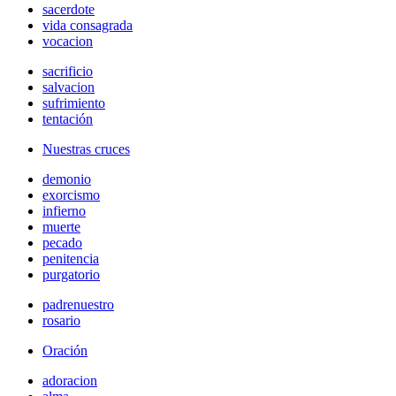
sacerdote
vida consagrada
vocacion
sacrificio
salvacion
sufrimiento
tentación
Nuestras cruces
demonio
exorcismo
infierno
muerte
pecado
penitencia
purgatorio
padrenuestro
rosario
Oración
adoracion