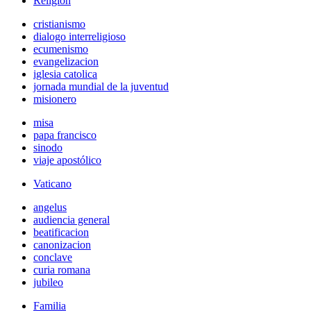
Religión
cristianismo
dialogo interreligioso
ecumenismo
evangelizacion
iglesia catolica
jornada mundial de la juventud
misionero
misa
papa francisco
sinodo
viaje apostólico
Vaticano
angelus
audiencia general
beatificacion
canonizacion
conclave
curia romana
jubileo
Familia