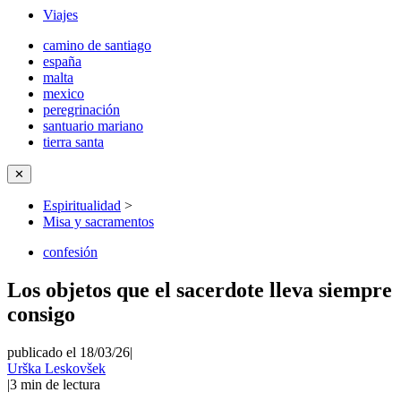
Viajes
camino de santiago
españa
malta
mexico
peregrinación
santuario mariano
tierra santa
✕
Espiritualidad
>
Misa y sacramentos
confesión
Los objetos que el sacerdote lleva siempre
consigo
publicado el 18/03/26
|
Urška Leskovšek
|
3
min de lectura