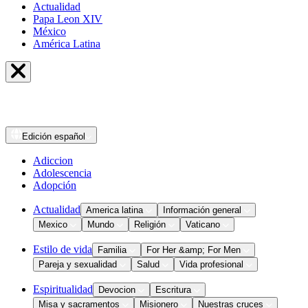
Actualidad
Papa Leon XIV
México
América Latina
Edición
español
Adiccion
Adolescencia
Adopción
Actualidad
America latina
Información general
Mexico
Mundo
Religión
Vaticano
Estilo de vida
Familia
For Her &amp; For Men
Pareja y sexualidad
Salud
Vida profesional
Espiritualidad
Devocion
Escritura
Misa y sacramentos
Misionero
Nuestras cruces