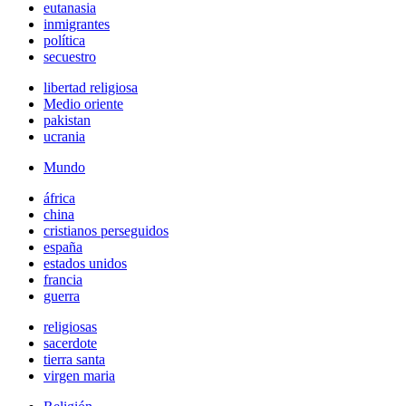
eutanasia
inmigrantes
política
secuestro
libertad religiosa
Medio oriente
pakistan
ucrania
Mundo
áfrica
china
cristianos perseguidos
españa
estados unidos
francia
guerra
religiosas
sacerdote
tierra santa
virgen maria