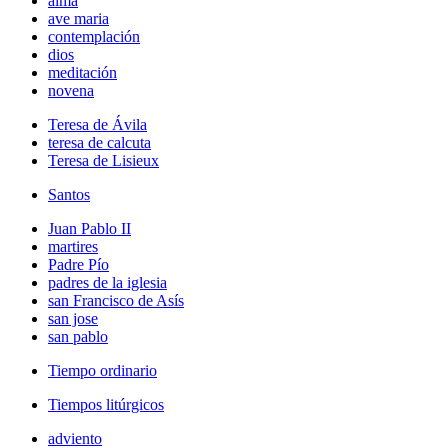
alma
ave maria
contemplación
dios
meditación
novena
Teresa de Ávila
teresa de calcuta
Teresa de Lisieux
Santos
Juan Pablo II
martires
Padre Pío
padres de la iglesia
san Francisco de Asís
san jose
san pablo
Tiempo ordinario
Tiempos litúrgicos
adviento