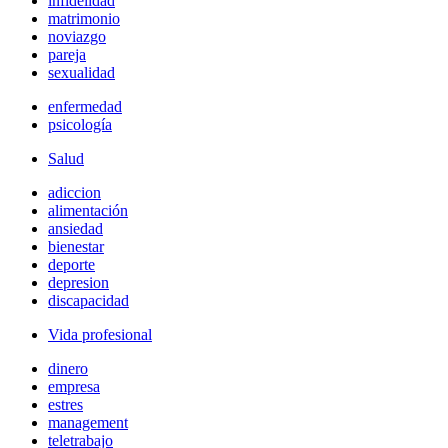
infidelidad
matrimonio
noviazgo
pareja
sexualidad
enfermedad
psicología
Salud
adiccion
alimentación
ansiedad
bienestar
deporte
depresion
discapacidad
Vida profesional
dinero
empresa
estres
management
teletrabajo