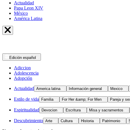
Actualidad
Papa Leon XIV
México
América Latina
Edición
español
Adiccion
Adolescencia
Adopción
Actualidad
America latina
Información general
Mexico
Estilo de vida
Familia
For Her &amp; For Men
Pareja y se
Espiritualidad
Devocion
Escritura
Misa y sacramentos
Descubrimiento
Arte
Cultura
Historia
Patrimonio