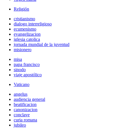
Religión
cristianismo
dialogo interreligioso
ecumenismo
evangelizacion
iglesia catolica
jornada mundial de la juventud
misionero
misa
papa francisco
sinodo
viaje apostólico
Vaticano
angelus
audiencia general
beatificacion
canonizacion
conclave
curia romana
jubileo