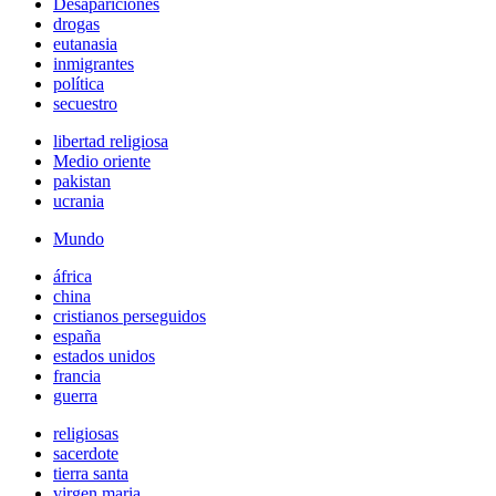
Desapariciones
drogas
eutanasia
inmigrantes
política
secuestro
libertad religiosa
Medio oriente
pakistan
ucrania
Mundo
áfrica
china
cristianos perseguidos
españa
estados unidos
francia
guerra
religiosas
sacerdote
tierra santa
virgen maria