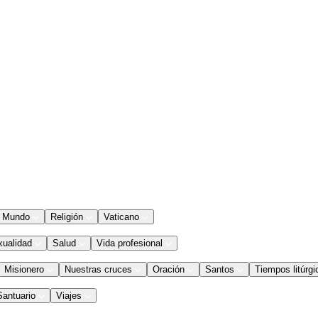
Mundo
Religión
Vaticano
xualidad
Salud
Vida profesional
Misionero
Nuestras cruces
Oración
Santos
Tiempos litúrgi
Santuario
Viajes