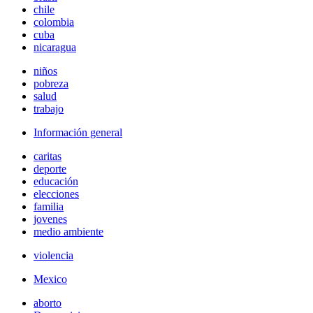
chile
colombia
cuba
nicaragua
niños
pobreza
salud
trabajo
Información general
caritas
deporte
educación
elecciones
familia
jovenes
medio ambiente
violencia
Mexico
aborto