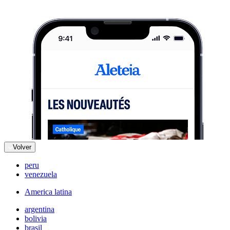
Volver
peru
venezuela
America latina
argentina
bolivia
brasil