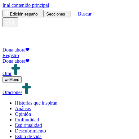
Ir al contenido principal
Buscar
Edición
español
Secciones
Dona ahora
Registro
Dona ahora
Orar
Menú
Oraciones
Historias que inspiran
Análisis
Opinión
Profundidad
Espiritualidad
Descubrimiento
Estilo de vida