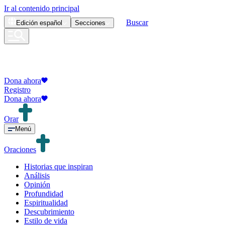
Ir al contenido principal
Buscar
Edición
español
Secciones
Dona ahora
Registro
Dona ahora
Orar
Menú
Oraciones
Historias que inspiran
Análisis
Opinión
Profundidad
Espiritualidad
Descubrimiento
Estilo de vida