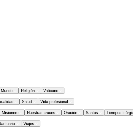
Mundo
Religión
Vaticano
xualidad
Salud
Vida profesional
Misionero
Nuestras cruces
Oración
Santos
Tiempos litúrgi
Santuario
Viajes