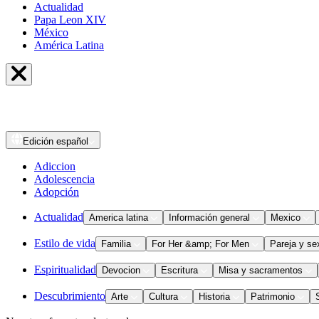
Actualidad
Papa Leon XIV
México
América Latina
Edición
español
Adiccion
Adolescencia
Adopción
Actualidad
America latina
Información general
Mexico
Estilo de vida
Familia
For Her &amp; For Men
Pareja y se
Espiritualidad
Devocion
Escritura
Misa y sacramentos
Descubrimiento
Arte
Cultura
Historia
Patrimonio