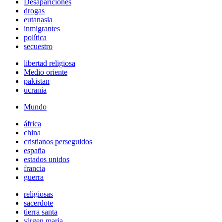
Desapariciones
drogas
eutanasia
inmigrantes
política
secuestro
libertad religiosa
Medio oriente
pakistan
ucrania
Mundo
áfrica
china
cristianos perseguidos
españa
estados unidos
francia
guerra
religiosas
sacerdote
tierra santa
virgen maria