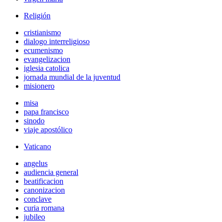
Religión
cristianismo
dialogo interreligioso
ecumenismo
evangelizacion
iglesia catolica
jornada mundial de la juventud
misionero
misa
papa francisco
sinodo
viaje apostólico
Vaticano
angelus
audiencia general
beatificacion
canonizacion
conclave
curia romana
jubileo