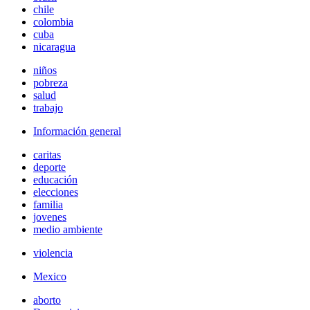
chile
colombia
cuba
nicaragua
niños
pobreza
salud
trabajo
Información general
caritas
deporte
educación
elecciones
familia
jovenes
medio ambiente
violencia
Mexico
aborto