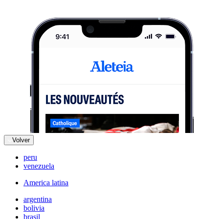
Volver
peru
venezuela
America latina
argentina
bolivia
brasil