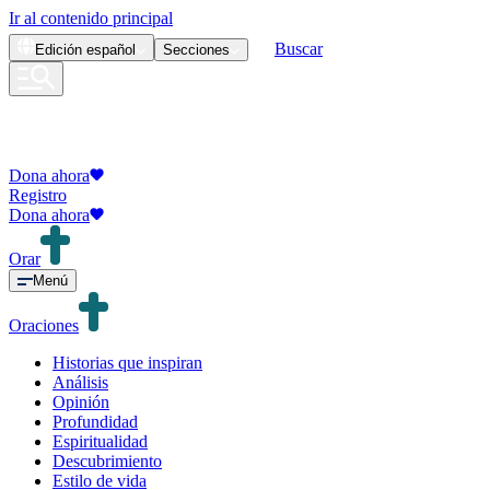
Ir al contenido principal
Buscar
Edición
español
Secciones
Dona ahora
Registro
Dona ahora
Orar
Menú
Oraciones
Historias que inspiran
Análisis
Opinión
Profundidad
Espiritualidad
Descubrimiento
Estilo de vida