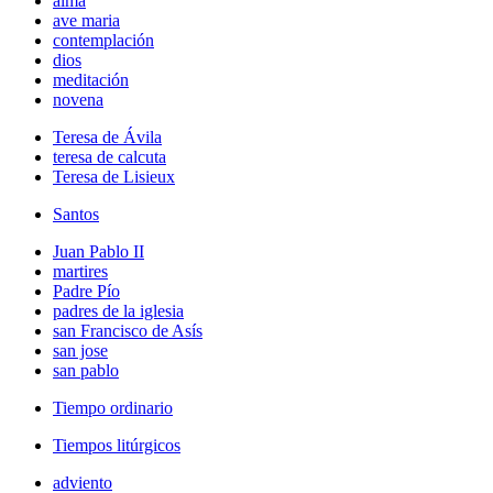
alma
ave maria
contemplación
dios
meditación
novena
Teresa de Ávila
teresa de calcuta
Teresa de Lisieux
Santos
Juan Pablo II
martires
Padre Pío
padres de la iglesia
san Francisco de Asís
san jose
san pablo
Tiempo ordinario
Tiempos litúrgicos
adviento