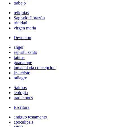
trabajo
reliquias
Sagrado Corazón
trinidad
virgen maria
Devocion
angel
espiritu santo
fatima
guadalupe
inmaculada concepción
jesucristo
milagro
Salmos
teologia
tradiciones
Escritura
antiguo testamento
apocalipsis