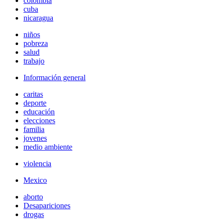
colombia
cuba
nicaragua
niños
pobreza
salud
trabajo
Información general
caritas
deporte
educación
elecciones
familia
jovenes
medio ambiente
violencia
Mexico
aborto
Desapariciones
drogas