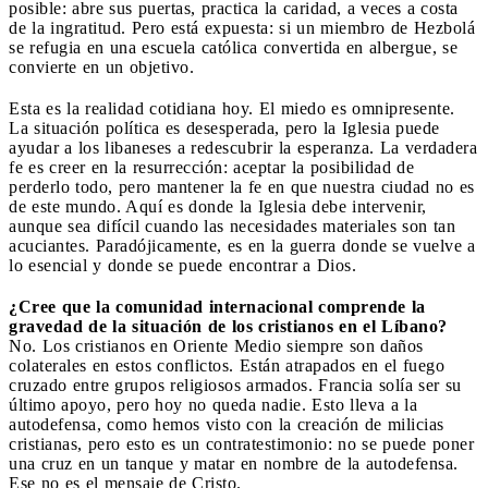
posible: abre sus puertas, practica la caridad, a veces a costa
de la ingratitud. Pero está expuesta: si un miembro de Hezbolá
se refugia en una escuela católica convertida en albergue, se
convierte en un objetivo.
Esta es la realidad cotidiana hoy. El miedo es omnipresente.
La situación política es desesperada, pero la Iglesia puede
ayudar a los libaneses a redescubrir la esperanza. La verdadera
fe es creer en la resurrección: aceptar la posibilidad de
perderlo todo, pero mantener la fe en que nuestra ciudad no es
de este mundo. Aquí es donde la Iglesia debe intervenir,
aunque sea difícil cuando las necesidades materiales son tan
acuciantes. Paradójicamente, es en la guerra donde se vuelve a
lo esencial y donde se puede encontrar a Dios.
¿Cree que la comunidad internacional comprende la
gravedad de la situación de los cristianos en el Líbano?
No. Los cristianos en Oriente Medio siempre son daños
colaterales en estos conflictos. Están atrapados en el fuego
cruzado entre grupos religiosos armados. Francia solía ser su
último apoyo, pero hoy no queda nadie. Esto lleva a la
autodefensa, como hemos visto con la creación de milicias
cristianas, pero esto es un contratestimonio: no se puede poner
una cruz en un tanque y matar en nombre de la autodefensa.
Ese no es el mensaje de Cristo.