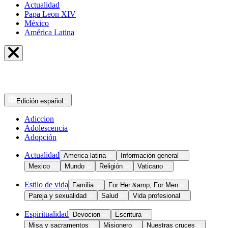
Actualidad
Papa Leon XIV
México
América Latina
Edición
español
Adiccion
Adolescencia
Adopción
Actualidad
America latina
Información general
Mexico
Mundo
Religión
Vaticano
Estilo de vida
Familia
For Her &amp; For Men
Pareja y sexualidad
Salud
Vida profesional
Espiritualidad
Devocion
Escritura
Misa y sacramentos
Misionero
Nuestras cruces