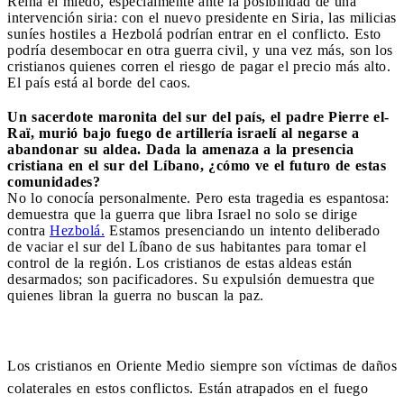
Reina el miedo, especialmente ante la posibilidad de una
intervención siria: con el nuevo presidente en Siria, las milicias
suníes hostiles a Hezbolá podrían entrar en el conflicto. Esto
podría desembocar en otra guerra civil, y una vez más, son los
cristianos quienes corren el riesgo de pagar el precio más alto.
El país está al borde del caos.
Un sacerdote maronita del sur del país, el padre Pierre el-
Raï, murió bajo fuego de artillería israelí al negarse a
abandonar su aldea. Dada la amenaza a la presencia
cristiana en el sur del Líbano, ¿cómo ve el futuro de estas
comunidades?
No lo conocía personalmente. Pero esta tragedia es espantosa:
demuestra que la guerra que libra Israel no solo se dirige
contra
Hezbolá.
Estamos presenciando un intento deliberado
de vaciar el sur del Líbano de sus habitantes para tomar el
control de la región. Los cristianos de estas aldeas están
desarmados; son pacificadores. Su expulsión demuestra que
quienes libran la guerra no buscan la paz.
Los cristianos en Oriente Medio siempre son víctimas de daños
colaterales en estos conflictos. Están atrapados en el fuego