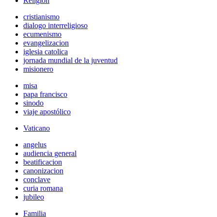
Religión
cristianismo
dialogo interreligioso
ecumenismo
evangelizacion
iglesia catolica
jornada mundial de la juventud
misionero
misa
papa francisco
sinodo
viaje apostólico
Vaticano
angelus
audiencia general
beatificacion
canonizacion
conclave
curia romana
jubileo
Familia