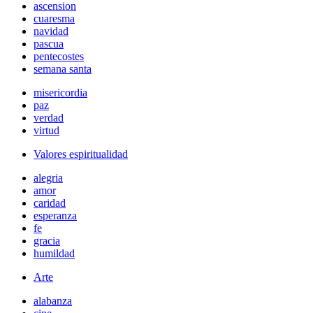
ascension
cuaresma
navidad
pascua
pentecostes
semana santa
misericordia
paz
verdad
virtud
Valores espiritualidad
alegria
amor
caridad
esperanza
fe
gracia
humildad
Arte
alabanza