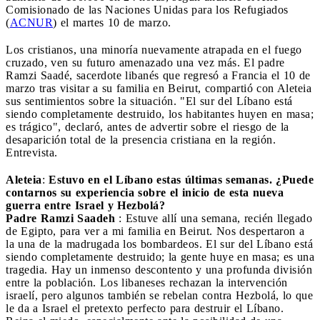
Comisionado de las Naciones Unidas para los Refugiados
(
ACNUR
) el martes 10 de marzo.
Los cristianos, una minoría nuevamente atrapada en el fuego
cruzado, ven su futuro amenazado una vez más. El padre
Ramzi Saadé, sacerdote libanés que regresó a Francia el 10 de
marzo tras visitar a su familia en Beirut, compartió con Aleteia
sus sentimientos sobre la situación. "El sur del Líbano está
siendo completamente destruido, los habitantes huyen en masa;
es trágico", declaró, antes de advertir sobre el riesgo de la
desaparición total de la presencia cristiana en la región.
Entrevista.
Aleteia
:
Estuvo en el Líbano estas últimas semanas. ¿Puede
contarnos su experiencia sobre el inicio de esta nueva
guerra entre Israel y Hezbolá?
Padre Ramzi Saadeh
: Estuve allí una semana, recién llegado
de Egipto, para ver a mi familia en Beirut. Nos despertaron a
la una de la madrugada los bombardeos. El sur del Líbano está
siendo completamente destruido; la gente huye en masa; es una
tragedia. Hay un inmenso descontento y una profunda división
entre la población. Los libaneses rechazan la intervención
israelí, pero algunos también se rebelan contra Hezbolá, lo que
le da a Israel el pretexto perfecto para destruir el Líbano.