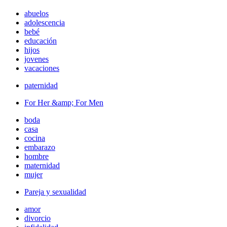
abuelos
adolescencia
bebé
educación
hijos
jovenes
vacaciones
paternidad
For Her &amp; For Men
boda
casa
cocina
embarazo
hombre
maternidad
mujer
Pareja y sexualidad
amor
divorcio