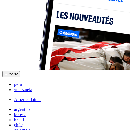
Volver
peru
venezuela
America latina
argentina
bolivia
brasil
chile