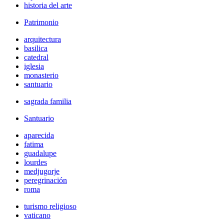
historia del arte
Patrimonio
arquitectura
basilica
catedral
iglesia
monasterio
santuario
sagrada familia
Santuario
aparecida
fatima
guadalupe
lourdes
medjugorje
peregrinación
roma
turismo religioso
vaticano