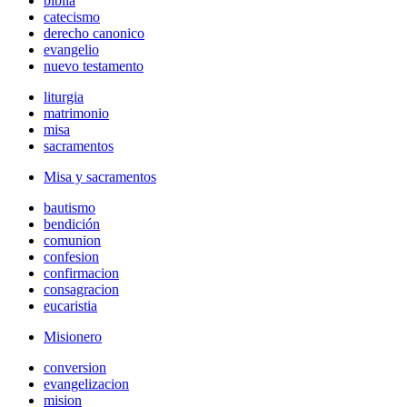
biblia
catecismo
derecho canonico
evangelio
nuevo testamento
liturgia
matrimonio
misa
sacramentos
Misa y sacramentos
bautismo
bendición
comunion
confesion
confirmacion
consagracion
eucaristia
Misionero
conversion
evangelizacion
mision