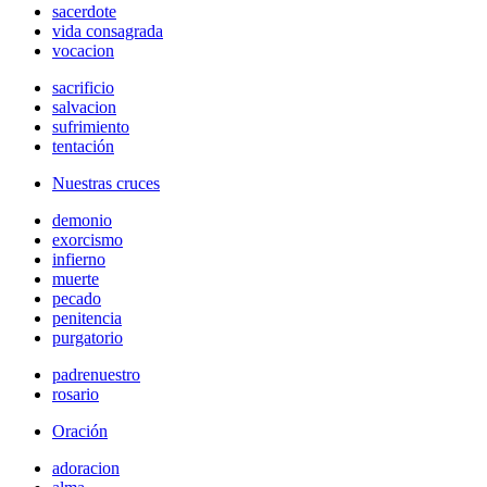
sacerdote
vida consagrada
vocacion
sacrificio
salvacion
sufrimiento
tentación
Nuestras cruces
demonio
exorcismo
infierno
muerte
pecado
penitencia
purgatorio
padrenuestro
rosario
Oración
adoracion