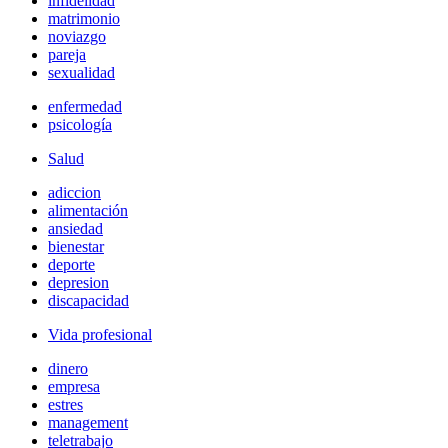
infidelidad
matrimonio
noviazgo
pareja
sexualidad
enfermedad
psicología
Salud
adiccion
alimentación
ansiedad
bienestar
deporte
depresion
discapacidad
Vida profesional
dinero
empresa
estres
management
teletrabajo