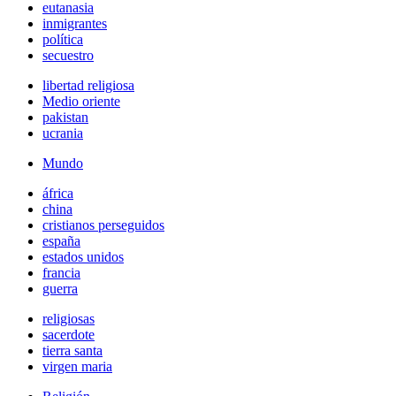
eutanasia
inmigrantes
política
secuestro
libertad religiosa
Medio oriente
pakistan
ucrania
Mundo
áfrica
china
cristianos perseguidos
españa
estados unidos
francia
guerra
religiosas
sacerdote
tierra santa
virgen maria