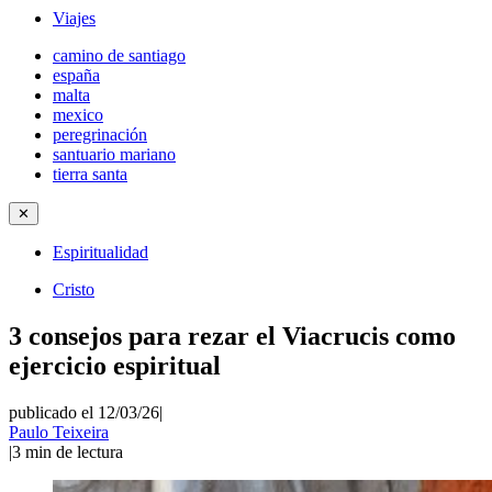
Viajes
camino de santiago
españa
malta
mexico
peregrinación
santuario mariano
tierra santa
✕
Espiritualidad
Cristo
3 consejos para rezar el Viacrucis como
ejercicio espiritual
publicado el 12/03/26
|
Paulo Teixeira
|
3
min de lectura