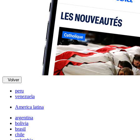
Volver
peru
venezuela
America latina
argentina
bolivia
brasil
chile