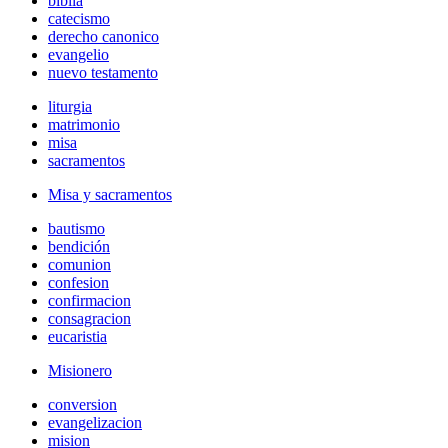
biblia
catecismo
derecho canonico
evangelio
nuevo testamento
liturgia
matrimonio
misa
sacramentos
Misa y sacramentos
bautismo
bendición
comunion
confesion
confirmacion
consagracion
eucaristia
Misionero
conversion
evangelizacion
mision