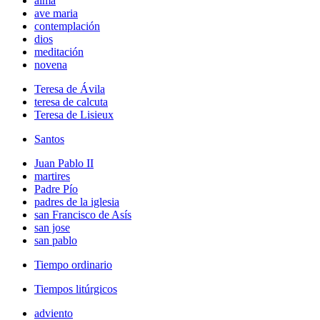
alma
ave maria
contemplación
dios
meditación
novena
Teresa de Ávila
teresa de calcuta
Teresa de Lisieux
Santos
Juan Pablo II
martires
Padre Pío
padres de la iglesia
san Francisco de Asís
san jose
san pablo
Tiempo ordinario
Tiempos litúrgicos
adviento