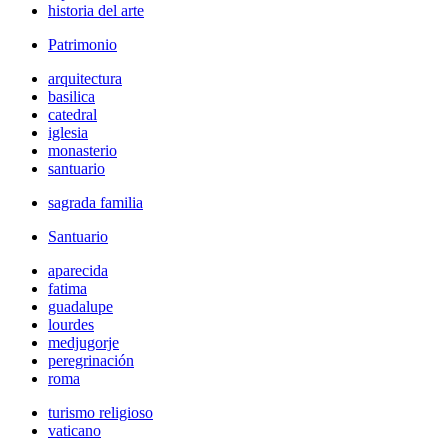
historia del arte
Patrimonio
arquitectura
basilica
catedral
iglesia
monasterio
santuario
sagrada familia
Santuario
aparecida
fatima
guadalupe
lourdes
medjugorje
peregrinación
roma
turismo religioso
vaticano