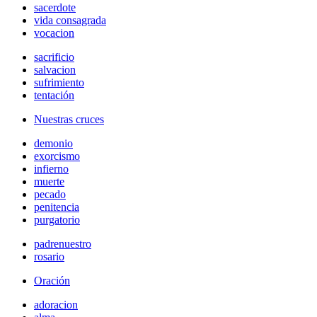
sacerdote
vida consagrada
vocacion
sacrificio
salvacion
sufrimiento
tentación
Nuestras cruces
demonio
exorcismo
infierno
muerte
pecado
penitencia
purgatorio
padrenuestro
rosario
Oración
adoracion