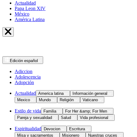
Actualidad
Papa Leon XIV
México
América Latina
Edición
español
Adiccion
Adolescencia
Adopción
Actualidad
America latina
Información general
Mexico
Mundo
Religión
Vaticano
Estilo de vida
Familia
For Her &amp; For Men
Pareja y sexualidad
Salud
Vida profesional
Espiritualidad
Devocion
Escritura
Misa y sacramentos
Misionero
Nuestras cruces