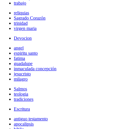
trabajo
reliquias
Sagrado Corazón
trinidad
virgen maria
Devocion
angel
espiritu santo
fatima
guadalupe
inmaculada concepción
jesucristo
milagro
Salmos
teologia
tradiciones
Escritura
antiguo testamento
apocalipsis