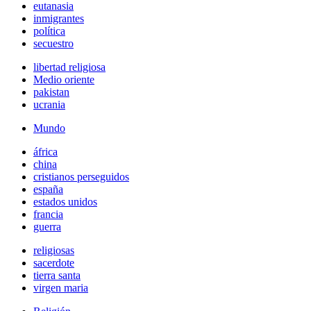
eutanasia
inmigrantes
política
secuestro
libertad religiosa
Medio oriente
pakistan
ucrania
Mundo
áfrica
china
cristianos perseguidos
españa
estados unidos
francia
guerra
religiosas
sacerdote
tierra santa
virgen maria