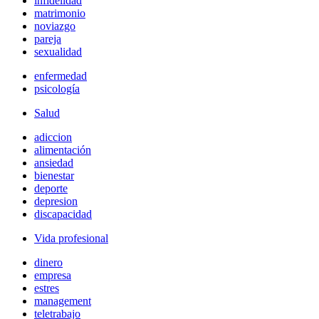
infidelidad
matrimonio
noviazgo
pareja
sexualidad
enfermedad
psicología
Salud
adiccion
alimentación
ansiedad
bienestar
deporte
depresion
discapacidad
Vida profesional
dinero
empresa
estres
management
teletrabajo