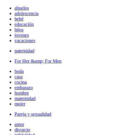
abuelos
adolescencia
bebé
educación
hijos
jovenes
vacaciones
paternidad
For Her &amp; For Men
boda
casa
cocina
embarazo
hombre
maternidad
mujer
Pareja y sexualidad
amor
divorcio