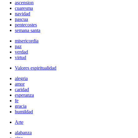
ascension
cuaresma
navidad
pascua
pentecostes
semana santa
misericordia
paz
verdad
virtud
Valores espiritualidad
alegria
amor
caridad
esperanza
fe
gracia
humildad
Arte
alabanza