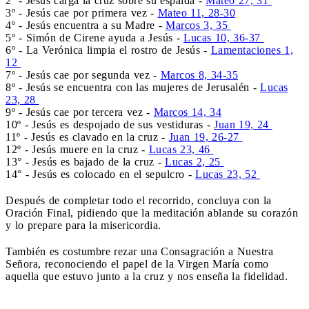
2º - Jesús carga la cruz sobre su espalda -
Mateo 27, 31
3º - Jesús cae por primera vez -
Mateo 11, 28-30
4º - Jesús encuentra a su Madre -
Marcos 3, 35
5º - Simón de Cirene ayuda a Jesús -
Lucas 10, 36-37
6º - La Verónica limpia el rostro de Jesús -
Lamentaciones 1,
12
7º - Jesús cae por segunda vez -
Marcos 8, 34-35
8º - Jesús se encuentra con las mujeres de Jerusalén -
Lucas
23, 28
9º - Jesús cae por tercera vez -
Marcos 14, 34
10º - Jesús es despojado de sus vestiduras -
Juan 19, 24
11º - Jesús es clavado en la cruz -
Juan 19, 26-27
12º - Jesús muere en la cruz -
Lucas 23, 46
13° - Jesús es bajado de la cruz -
Lucas 2, 25
14° - Jesús es colocado en el sepulcro -
Lucas 23, 52
Después de completar todo el recorrido, concluya con la
Oración Final, pidiendo que la meditación ablande su corazón
y lo prepare para la misericordia.
También es costumbre rezar una Consagración a Nuestra
Señora, reconociendo el papel de la Virgen María como
aquella que estuvo junto a la cruz y nos enseña la fidelidad.