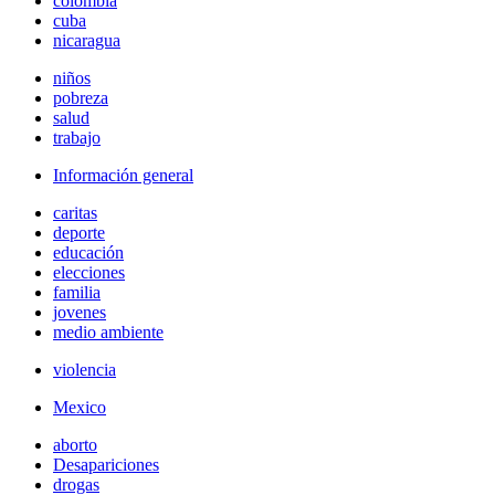
colombia
cuba
nicaragua
niños
pobreza
salud
trabajo
Información general
caritas
deporte
educación
elecciones
familia
jovenes
medio ambiente
violencia
Mexico
aborto
Desapariciones
drogas