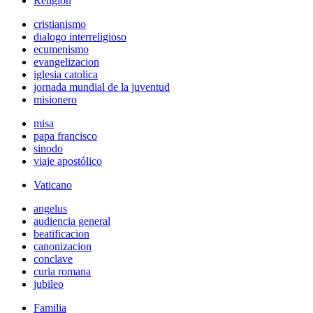
Religión
cristianismo
dialogo interreligioso
ecumenismo
evangelizacion
iglesia catolica
jornada mundial de la juventud
misionero
misa
papa francisco
sinodo
viaje apostólico
Vaticano
angelus
audiencia general
beatificacion
canonizacion
conclave
curia romana
jubileo
Familia