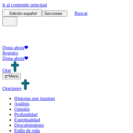
Ir al contenido principal
Buscar
Edición
español
Secciones
Dona ahora
Registro
Dona ahora
Orar
Menú
Oraciones
Historias que inspiran
Análisis
Opinión
Profundidad
Espiritualidad
Descubrimiento
Estilo de vida