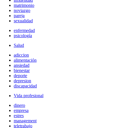
infidelidad
matrimonio
noviazgo
pareja
sexualidad
enfermedad
psicología
Salud
adiccion
alimentación
ansiedad
bienestar
deporte
depresion
discapacidad
Vida profesional
dinero
empresa
estres
management
teletrabajo