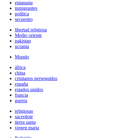
eutanasia
inmigrantes
política
secuestro
libertad religiosa
Medio oriente
pakistan
ucrania
Mundo
áfrica
china
cristianos perseguidos
españa
estados unidos
francia
guerra
religiosas
sacerdote
tierra santa
virgen maria