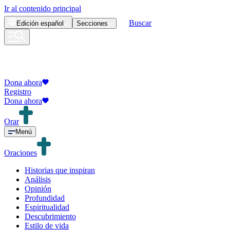
Ir al contenido principal
Buscar
Edición
español
Secciones
Dona ahora
Registro
Dona ahora
Orar
Menú
Oraciones
Historias que inspiran
Análisis
Opinión
Profundidad
Espiritualidad
Descubrimiento
Estilo de vida