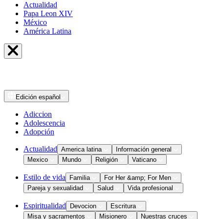
Actualidad
Papa Leon XIV
México
América Latina
Edición
español
Adiccion
Adolescencia
Adopción
Actualidad
America latina
Información general
Mexico
Mundo
Religión
Vaticano
Estilo de vida
Familia
For Her &amp; For Men
Pareja y sexualidad
Salud
Vida profesional
Espiritualidad
Devocion
Escritura
Misa y sacramentos
Misionero
Nuestras cruces