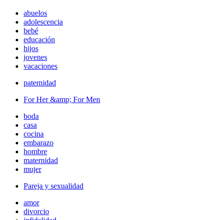
abuelos
adolescencia
bebé
educación
hijos
jovenes
vacaciones
paternidad
For Her &amp; For Men
boda
casa
cocina
embarazo
hombre
maternidad
mujer
Pareja y sexualidad
amor
divorcio