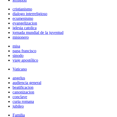
Religión
cristianismo
dialogo interreligioso
ecumenismo
evangelizacion
iglesia catolica
jornada mundial de la juventud
misionero
misa
papa francisco
sinodo
viaje apostólico
Vaticano
angelus
audiencia general
beatificacion
canonizacion
conclave
curia romana
jubileo
Familia