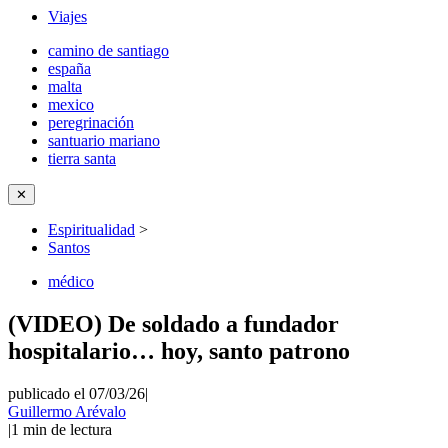
Viajes
camino de santiago
españa
malta
mexico
peregrinación
santuario mariano
tierra santa
✕
Espiritualidad
>
Santos
médico
(VIDEO) De soldado a fundador
hospitalario… hoy, santo patrono
publicado el 07/03/26
|
Guillermo Arévalo
|
1
min de lectura