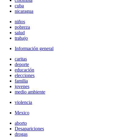
colombia
cuba
nicaragua
niños
pobreza
salud
trabajo
Información general
caritas
deporte
educación
elecciones
familia
jovenes
medio ambiente
violencia
Mexico
aborto
Desapariciones
drogas