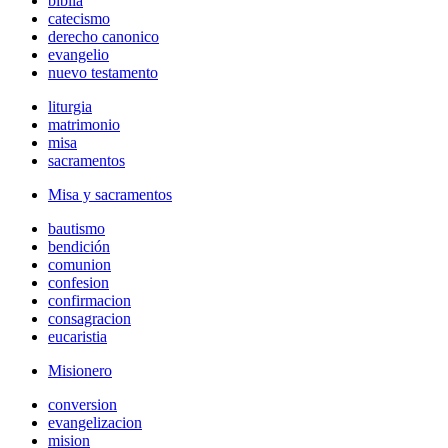
biblia
catecismo
derecho canonico
evangelio
nuevo testamento
liturgia
matrimonio
misa
sacramentos
Misa y sacramentos
bautismo
bendición
comunion
confesion
confirmacion
consagracion
eucaristia
Misionero
conversion
evangelizacion
mision