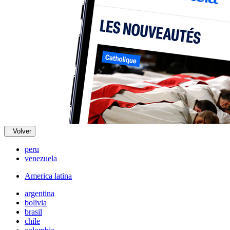
Volver
peru
venezuela
America latina
argentina
bolivia
brasil
chile