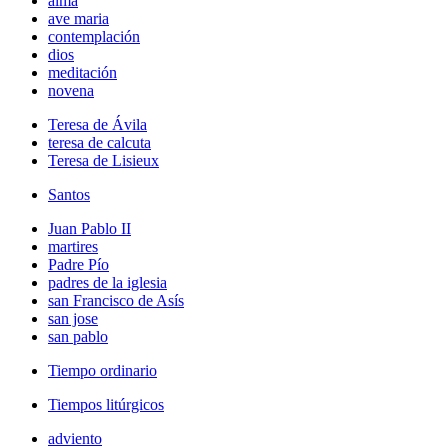
alma
ave maria
contemplación
dios
meditación
novena
Teresa de Ávila
teresa de calcuta
Teresa de Lisieux
Santos
Juan Pablo II
martires
Padre Pío
padres de la iglesia
san Francisco de Asís
san jose
san pablo
Tiempo ordinario
Tiempos litúrgicos
adviento