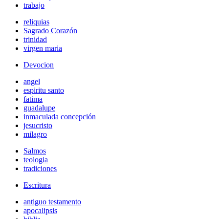
trabajo
reliquias
Sagrado Corazón
trinidad
virgen maria
Devocion
angel
espiritu santo
fatima
guadalupe
inmaculada concepción
jesucristo
milagro
Salmos
teologia
tradiciones
Escritura
antiguo testamento
apocalipsis