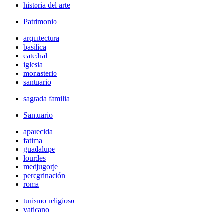
historia del arte
Patrimonio
arquitectura
basilica
catedral
iglesia
monasterio
santuario
sagrada familia
Santuario
aparecida
fatima
guadalupe
lourdes
medjugorje
peregrinación
roma
turismo religioso
vaticano