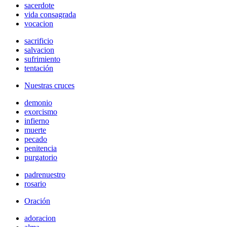
sacerdote
vida consagrada
vocacion
sacrificio
salvacion
sufrimiento
tentación
Nuestras cruces
demonio
exorcismo
infierno
muerte
pecado
penitencia
purgatorio
padrenuestro
rosario
Oración
adoracion