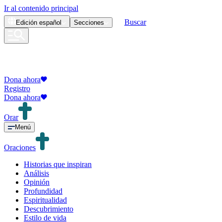
Ir al contenido principal
Buscar
Edición
español
Secciones
Dona ahora
Registro
Dona ahora
Orar
Menú
Oraciones
Historias que inspiran
Análisis
Opinión
Profundidad
Espiritualidad
Descubrimiento
Estilo de vida