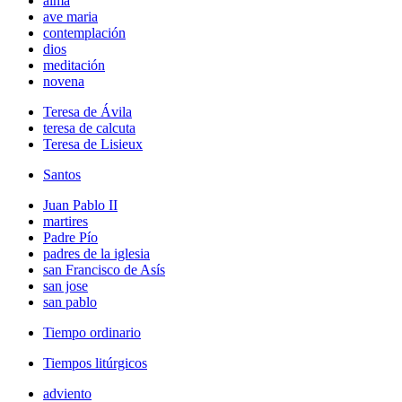
alma
ave maria
contemplación
dios
meditación
novena
Teresa de Ávila
teresa de calcuta
Teresa de Lisieux
Santos
Juan Pablo II
martires
Padre Pío
padres de la iglesia
san Francisco de Asís
san jose
san pablo
Tiempo ordinario
Tiempos litúrgicos
adviento