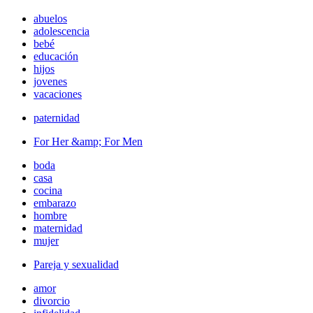
abuelos
adolescencia
bebé
educación
hijos
jovenes
vacaciones
paternidad
For Her &amp; For Men
boda
casa
cocina
embarazo
hombre
maternidad
mujer
Pareja y sexualidad
amor
divorcio