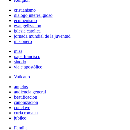
Religión
cristianismo
dialogo interreligioso
ecumenismo
evangelizacion
iglesia catolica
jornada mundial de la juventud
misionero
misa
papa francisco
sinodo
viaje apostólico
Vaticano
angelus
audiencia general
beatificacion
canonizacion
conclave
curia romana
jubileo
Familia