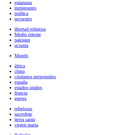
eutanasia
inmigrantes
política
secuestro
libertad religiosa
Medio oriente
pakistan
ucrania
Mundo
áfrica
china
cristianos perseguidos
españa
estados unidos
francia
guerra
religiosas
sacerdote
tierra santa
virgen maria