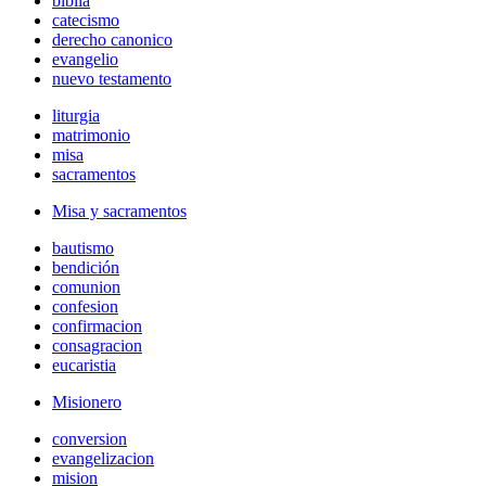
biblia
catecismo
derecho canonico
evangelio
nuevo testamento
liturgia
matrimonio
misa
sacramentos
Misa y sacramentos
bautismo
bendición
comunion
confesion
confirmacion
consagracion
eucaristia
Misionero
conversion
evangelizacion
mision