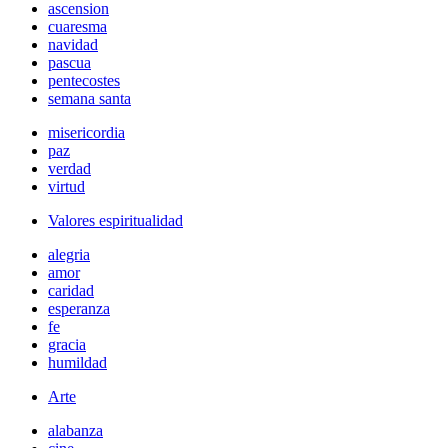
ascension
cuaresma
navidad
pascua
pentecostes
semana santa
misericordia
paz
verdad
virtud
Valores espiritualidad
alegria
amor
caridad
esperanza
fe
gracia
humildad
Arte
alabanza