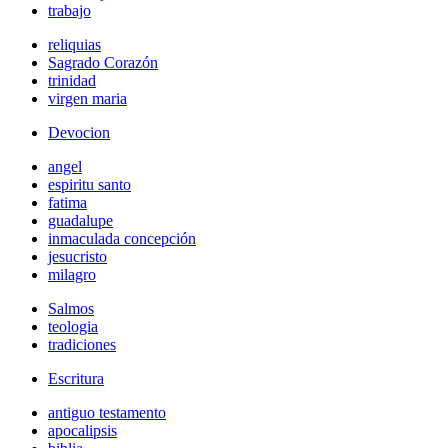
trabajo
reliquias
Sagrado Corazón
trinidad
virgen maria
Devocion
angel
espiritu santo
fatima
guadalupe
inmaculada concepción
jesucristo
milagro
Salmos
teologia
tradiciones
Escritura
antiguo testamento
apocalipsis