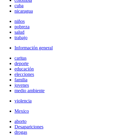
colombia
cuba
nicaragua
niños
pobreza
salud
trabajo
Información general
caritas
deporte
educación
elecciones
familia
jovenes
medio ambiente
violencia
Mexico
aborto
Desapariciones
drogas