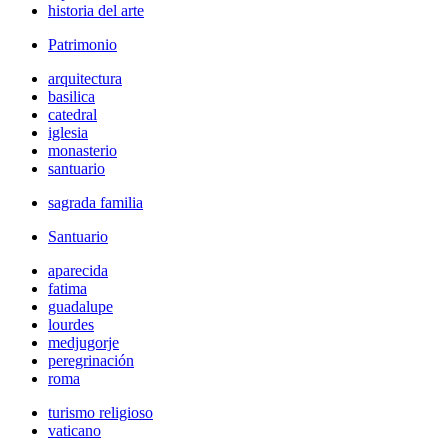
historia del arte
Patrimonio
arquitectura
basilica
catedral
iglesia
monasterio
santuario
sagrada familia
Santuario
aparecida
fatima
guadalupe
lourdes
medjugorje
peregrinación
roma
turismo religioso
vaticano