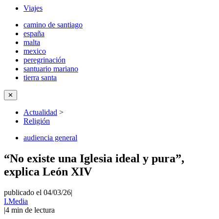
Viajes
camino de santiago
españa
malta
mexico
peregrinación
santuario mariano
tierra santa
✕
Actualidad
>
Religión
audiencia general
“No existe una Iglesia ideal y pura”,
explica León XIV
publicado el 04/03/26
|
I.Media
|
4
min de lectura