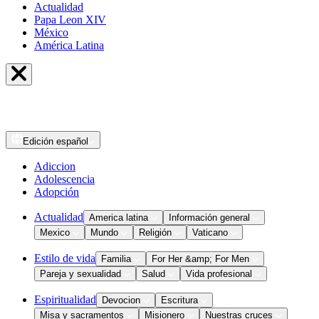
Actualidad
Papa Leon XIV
México
América Latina
Edición
español
Adiccion
Adolescencia
Adopción
Actualidad
America latina
Información general
Mexico
Mundo
Religión
Vaticano
Estilo de vida
Familia
For Her &amp; For Men
Pareja y sexualidad
Salud
Vida profesional
Espiritualidad
Devocion
Escritura
Misa y sacramentos
Misionero
Nuestras cruces