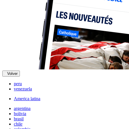
Volver
peru
venezuela
America latina
argentina
bolivia
brasil
chile