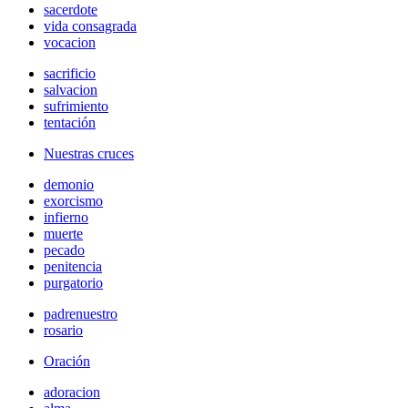
sacerdote
vida consagrada
vocacion
sacrificio
salvacion
sufrimiento
tentación
Nuestras cruces
demonio
exorcismo
infierno
muerte
pecado
penitencia
purgatorio
padrenuestro
rosario
Oración
adoracion