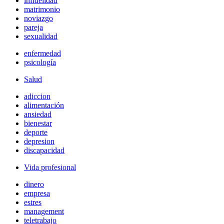
infidelidad
matrimonio
noviazgo
pareja
sexualidad
enfermedad
psicología
Salud
adiccion
alimentación
ansiedad
bienestar
deporte
depresion
discapacidad
Vida profesional
dinero
empresa
estres
management
teletrabajo