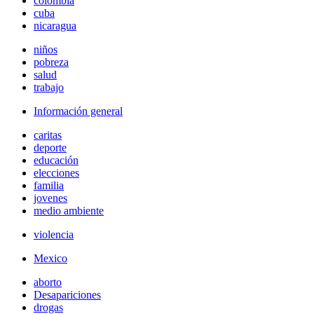
colombia
cuba
nicaragua
niños
pobreza
salud
trabajo
Información general
caritas
deporte
educación
elecciones
familia
jovenes
medio ambiente
violencia
Mexico
aborto
Desapariciones
drogas