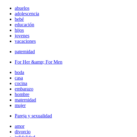
abuelos
adolescencia
bebé
educación
hijos
jovenes
vacaciones
paternidad
For Her &amp; For Men
boda
casa
cocina
embarazo
hombre
maternidad
mujer
Pareja y sexualidad
amor
divorcio