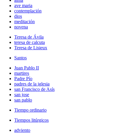
alma
ave maria
contemplación
dios
meditación
novena
Teresa de Ávila
teresa de calcuta
Teresa de Lisieux
Santos
Juan Pablo II
martires
Padre Pío
padres de la iglesia
san Francisco de Asís
san jose
san pablo
Tiempo ordinario
Tiempos litúrgicos
adviento