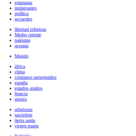
eutanasia
inmigrantes
política
secuestro
libertad religiosa
Medio oriente
pakistan
ucrania
Mundo
áfrica
china
cristianos perseguidos
españa
estados unidos
francia
guerra
religiosas
sacerdote
tierra santa
virgen maria