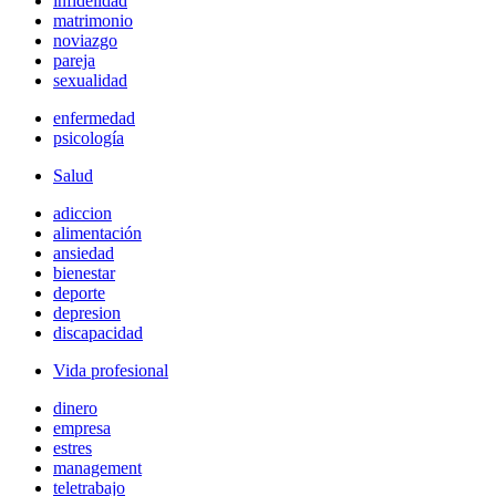
infidelidad
matrimonio
noviazgo
pareja
sexualidad
enfermedad
psicología
Salud
adiccion
alimentación
ansiedad
bienestar
deporte
depresion
discapacidad
Vida profesional
dinero
empresa
estres
management
teletrabajo