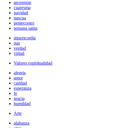
ascension
cuaresma
navidad
pascua
pentecostes
semana santa
misericordia
paz
verdad
virtud
Valores espiritualidad
alegria
amor
caridad
esperanza
fe
gracia
humildad
Arte
alabanza