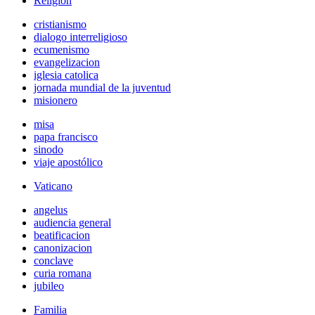
Religión
cristianismo
dialogo interreligioso
ecumenismo
evangelizacion
iglesia catolica
jornada mundial de la juventud
misionero
misa
papa francisco
sinodo
viaje apostólico
Vaticano
angelus
audiencia general
beatificacion
canonizacion
conclave
curia romana
jubileo
Familia