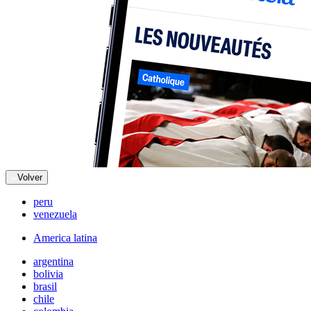
Volver
peru
venezuela
America latina
argentina
bolivia
brasil
chile