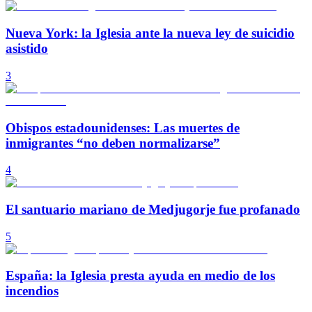
Nueva York: la Iglesia ante la nueva ley de suicidio
asistido
3
Obispos estadounidenses: Las muertes de
inmigrantes “no deben normalizarse”
4
El santuario mariano de Medjugorje fue profanado
5
España: la Iglesia presta ayuda en medio de los
incendios