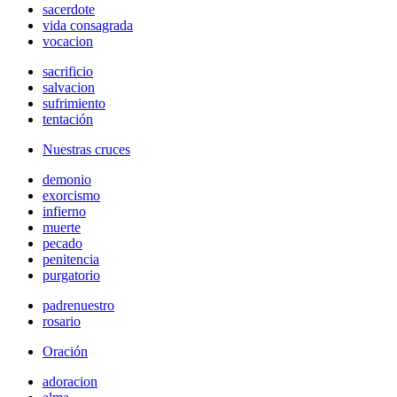
sacerdote
vida consagrada
vocacion
sacrificio
salvacion
sufrimiento
tentación
Nuestras cruces
demonio
exorcismo
infierno
muerte
pecado
penitencia
purgatorio
padrenuestro
rosario
Oración
adoracion