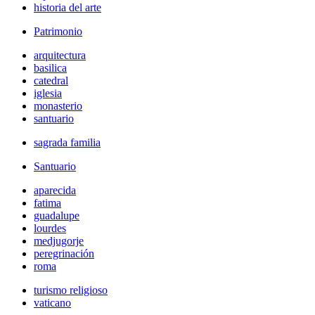
historia del arte
Patrimonio
arquitectura
basilica
catedral
iglesia
monasterio
santuario
sagrada familia
Santuario
aparecida
fatima
guadalupe
lourdes
medjugorje
peregrinación
roma
turismo religioso
vaticano