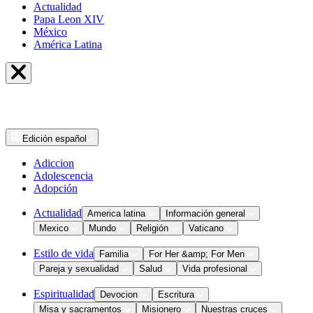
Actualidad
Papa Leon XIV
México
América Latina
Edición
español
Adiccion
Adolescencia
Adopción
Actualidad
America latina
Información general
Mexico
Mundo
Religión
Vaticano
Estilo de vida
Familia
For Her &amp; For Men
Pareja y sexualidad
Salud
Vida profesional
Espiritualidad
Devocion
Escritura
Misa y sacramentos
Misionero
Nuestras cruces