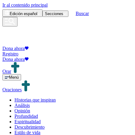
Ir al contenido principal
Buscar
Edición
español
Secciones
Dona ahora
Registro
Dona ahora
Orar
Menú
Oraciones
Historias que inspiran
Análisis
Opinión
Profundidad
Espiritualidad
Descubrimiento
Estilo de vida