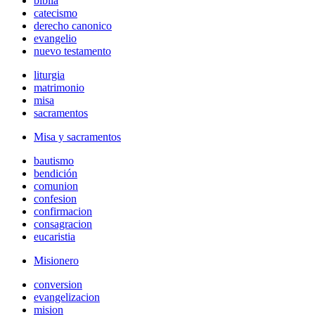
biblia
catecismo
derecho canonico
evangelio
nuevo testamento
liturgia
matrimonio
misa
sacramentos
Misa y sacramentos
bautismo
bendición
comunion
confesion
confirmacion
consagracion
eucaristia
Misionero
conversion
evangelizacion
mision