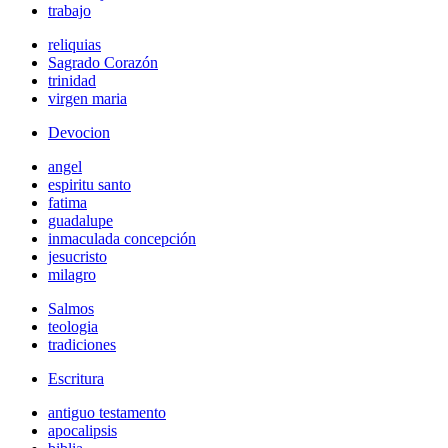
trabajo
reliquias
Sagrado Corazón
trinidad
virgen maria
Devocion
angel
espiritu santo
fatima
guadalupe
inmaculada concepción
jesucristo
milagro
Salmos
teologia
tradiciones
Escritura
antiguo testamento
apocalipsis