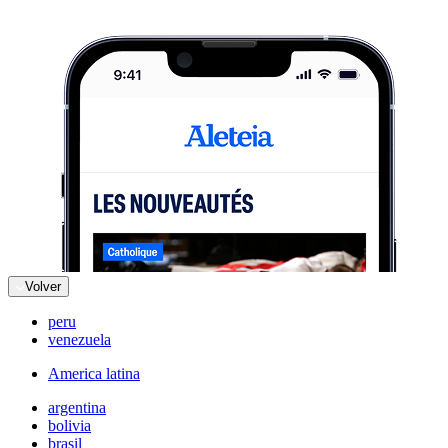
Volver
peru
venezuela
America latina
argentina
bolivia
brasil