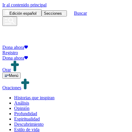
Ir al contenido principal
Buscar
Edición
español
Secciones
Dona ahora
Registro
Dona ahora
Orar
Menú
Oraciones
Historias que inspiran
Análisis
Opinión
Profundidad
Espiritualidad
Descubrimiento
Estilo de vida