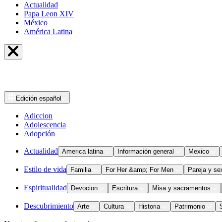
Actualidad
Papa Leon XIV
México
América Latina
Edición
español
Adiccion
Adolescencia
Adopción
Actualidad
America latina
Información general
Mexico
Estilo de vida
Familia
For Her &amp; For Men
Pareja y se
Espiritualidad
Devocion
Escritura
Misa y sacramentos
Descubrimiento
Arte
Cultura
Historia
Patrimonio