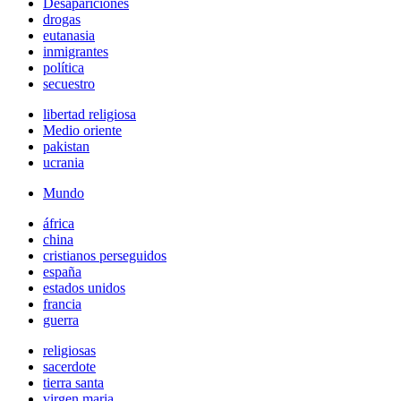
Desapariciones
drogas
eutanasia
inmigrantes
política
secuestro
libertad religiosa
Medio oriente
pakistan
ucrania
Mundo
áfrica
china
cristianos perseguidos
españa
estados unidos
francia
guerra
religiosas
sacerdote
tierra santa
virgen maria