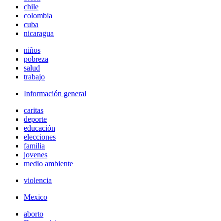
chile
colombia
cuba
nicaragua
niños
pobreza
salud
trabajo
Información general
caritas
deporte
educación
elecciones
familia
jovenes
medio ambiente
violencia
Mexico
aborto