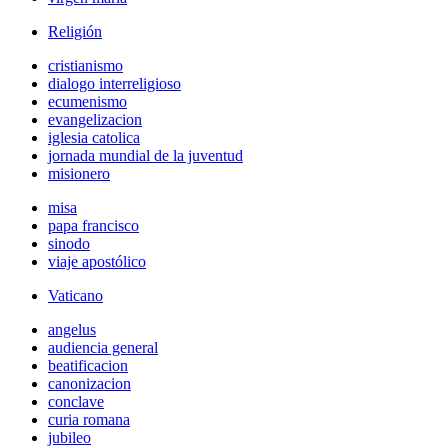
Religión
cristianismo
dialogo interreligioso
ecumenismo
evangelizacion
iglesia catolica
jornada mundial de la juventud
misionero
misa
papa francisco
sinodo
viaje apostólico
Vaticano
angelus
audiencia general
beatificacion
canonizacion
conclave
curia romana
jubileo