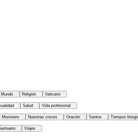
Mundo
Religión
Vaticano
xualidad
Salud
Vida profesional
Misionero
Nuestras cruces
Oración
Santos
Tiempos litúrgi
Santuario
Viajes