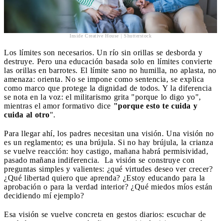
Inside Creative House | Shutterstock
Los límites son necesarios. Un río sin orillas se desborda y
destruye. Pero una educación basada solo en límites convierte
las orillas en barrotes. El límite sano no humilla, no aplasta, no
amenaza: orienta. No se impone como sentencia, se explica
como marco que protege la dignidad de todos. Y la diferencia
se nota en la voz: el militarismo grita "porque lo digo yo",
mientras el amor formativo dice
"porque esto te cuida y
cuida al otro
".
Para llegar ahí, los padres necesitan una visión. Una visión no
es un reglamento; es una brújula. Si no hay brújula, la crianza
se vuelve reacción: hoy castigo, mañana habrá permisividad,
pasado mañana indiferencia. La visión se construye con
preguntas simples y valientes: ¿qué virtudes deseo ver crecer?
¿Qué libertad quiero que aprenda? ¿Estoy educando para la
aprobación o para la verdad interior? ¿Qué miedos míos están
decidiendo mí ejemplo?
Esa visión se vuelve concreta en gestos diarios: escuchar de