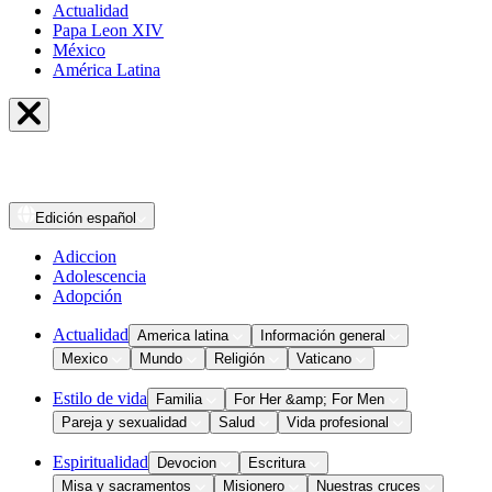
Actualidad
Papa Leon XIV
México
América Latina
Edición
español
Adiccion
Adolescencia
Adopción
Actualidad
America latina
Información general
Mexico
Mundo
Religión
Vaticano
Estilo de vida
Familia
For Her &amp; For Men
Pareja y sexualidad
Salud
Vida profesional
Espiritualidad
Devocion
Escritura
Misa y sacramentos
Misionero
Nuestras cruces