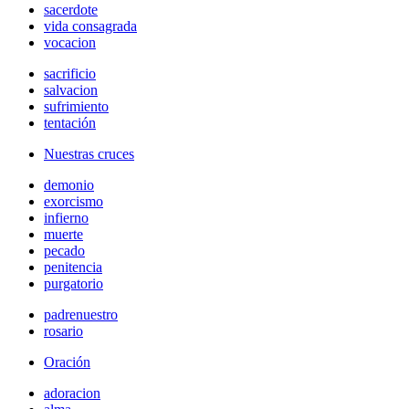
sacerdote
vida consagrada
vocacion
sacrificio
salvacion
sufrimiento
tentación
Nuestras cruces
demonio
exorcismo
infierno
muerte
pecado
penitencia
purgatorio
padrenuestro
rosario
Oración
adoracion