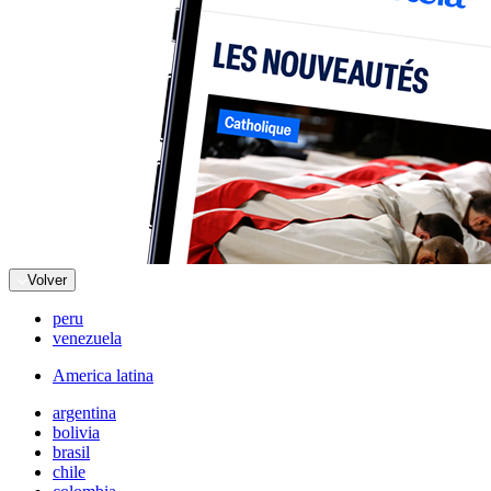
Volver
peru
venezuela
America latina
argentina
bolivia
brasil
chile