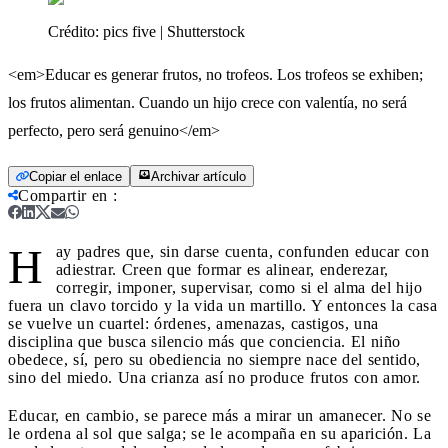
Crédito:
pics five | Shutterstock
<em>Educar es generar frutos, no trofeos. Los trofeos se exhiben;
los frutos alimentan. Cuando un hijo crece con valentía, no será
perfecto, pero será genuino</em>
Copiar el enlace
Archivar artículo
Compartir en
:
H
ay padres que, sin darse cuenta, confunden educar con
adiestrar. Creen que formar es alinear, enderezar,
corregir, imponer, supervisar, como si el alma del hijo
fuera un clavo torcido y la vida un martillo. Y entonces la casa
se vuelve un cuartel: órdenes, amenazas, castigos, una
disciplina que busca silencio más que conciencia. El niño
obedece, sí, pero su obediencia no siempre nace del sentido,
sino del miedo. Una crianza así no produce frutos con amor.
Educar, en cambio, se parece más a mirar un amanecer. No se
le ordena al sol que salga; se le acompaña en su aparición. La