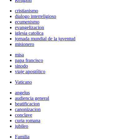
Religión
cristianismo
dialogo interreligioso
ecumenismo
evangelizacion
iglesia catolica
jornada mundial de la juventud
misionero
misa
papa francisco
sinodo
viaje apostólico
Vaticano
angelus
audiencia general
beatificacion
canonizacion
conclave
curia romana
jubileo
Familia