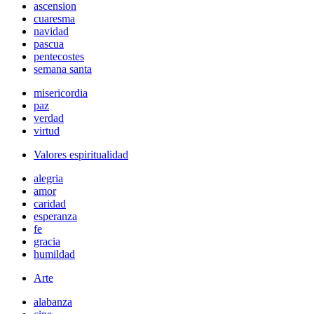
ascension
cuaresma
navidad
pascua
pentecostes
semana santa
misericordia
paz
verdad
virtud
Valores espiritualidad
alegria
amor
caridad
esperanza
fe
gracia
humildad
Arte
alabanza