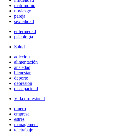
infidelidad
matrimonio
noviazgo
pareja
sexualidad
enfermedad
psicología
Salud
adiccion
alimentación
ansiedad
bienestar
deporte
depresion
discapacidad
Vida profesional
dinero
empresa
estres
management
teletrabajo