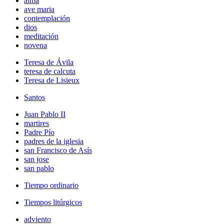
alma
ave maria
contemplación
dios
meditación
novena
Teresa de Ávila
teresa de calcuta
Teresa de Lisieux
Santos
Juan Pablo II
martires
Padre Pío
padres de la iglesia
san Francisco de Asís
san jose
san pablo
Tiempo ordinario
Tiempos litúrgicos
adviento