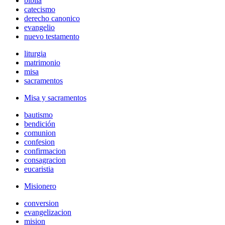
biblia
catecismo
derecho canonico
evangelio
nuevo testamento
liturgia
matrimonio
misa
sacramentos
Misa y sacramentos
bautismo
bendición
comunion
confesion
confirmacion
consagracion
eucaristia
Misionero
conversion
evangelizacion
mision