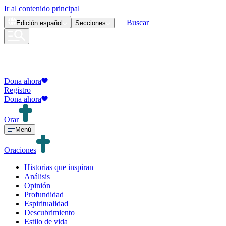
Ir al contenido principal
Buscar
Edición
español
Secciones
Dona ahora
Registro
Dona ahora
Orar
Menú
Oraciones
Historias que inspiran
Análisis
Opinión
Profundidad
Espiritualidad
Descubrimiento
Estilo de vida