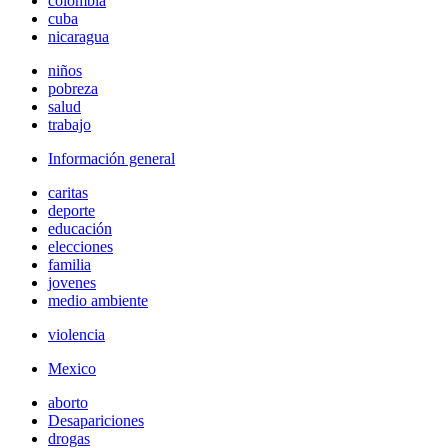
colombia
cuba
nicaragua
niños
pobreza
salud
trabajo
Información general
caritas
deporte
educación
elecciones
familia
jovenes
medio ambiente
violencia
Mexico
aborto
Desapariciones
drogas