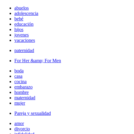
abuelos
adolescencia
bebé
educación
hijos
jovenes
vacaciones
paternidad
For Her &amp; For Men
boda
casa
cocina
embarazo
hombre
maternidad
mujer
Pareja y sexualidad
amor
divorcio