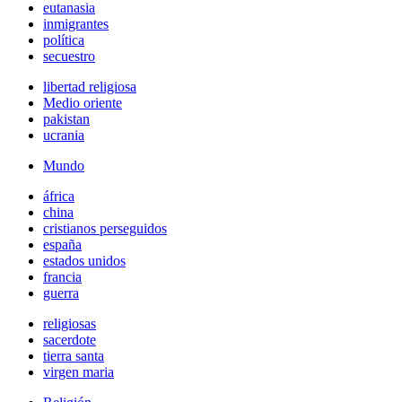
eutanasia
inmigrantes
política
secuestro
libertad religiosa
Medio oriente
pakistan
ucrania
Mundo
áfrica
china
cristianos perseguidos
españa
estados unidos
francia
guerra
religiosas
sacerdote
tierra santa
virgen maria