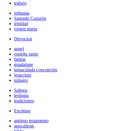
trabajo
reliquias
Sagrado Corazón
trinidad
virgen maria
Devocion
angel
espiritu santo
fatima
guadalupe
inmaculada concepción
jesucristo
milagro
Salmos
teologia
tradiciones
Escritura
antiguo testamento
apocalipsis