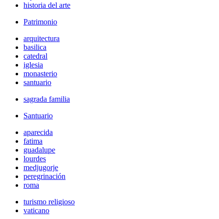
historia del arte
Patrimonio
arquitectura
basilica
catedral
iglesia
monasterio
santuario
sagrada familia
Santuario
aparecida
fatima
guadalupe
lourdes
medjugorje
peregrinación
roma
turismo religioso
vaticano