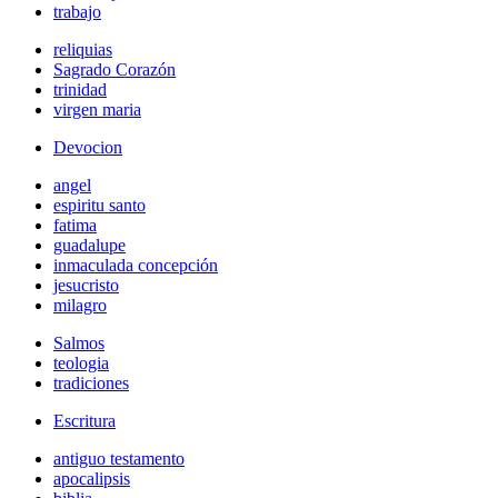
trabajo
reliquias
Sagrado Corazón
trinidad
virgen maria
Devocion
angel
espiritu santo
fatima
guadalupe
inmaculada concepción
jesucristo
milagro
Salmos
teologia
tradiciones
Escritura
antiguo testamento
apocalipsis