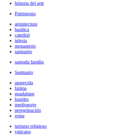
historia del arte
Patrimonio
arquitectura
basilica
catedral
iglesia
monasterio
santuario
sagrada familia
Santuario
aparecida
fatima
guadalupe
lourdes
medjugorje
peregrinación
roma
turismo religioso
vaticano