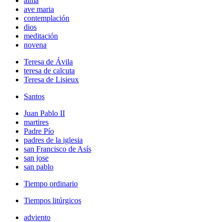
alma
ave maria
contemplación
dios
meditación
novena
Teresa de Ávila
teresa de calcuta
Teresa de Lisieux
Santos
Juan Pablo II
martires
Padre Pío
padres de la iglesia
san Francisco de Asís
san jose
san pablo
Tiempo ordinario
Tiempos litúrgicos
adviento