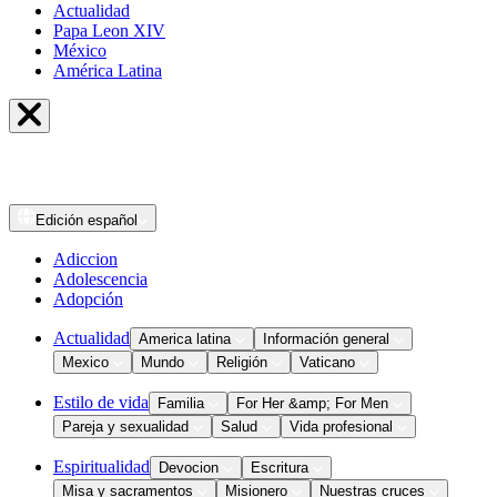
Actualidad
Papa Leon XIV
México
América Latina
Edición
español
Adiccion
Adolescencia
Adopción
Actualidad
America latina
Información general
Mexico
Mundo
Religión
Vaticano
Estilo de vida
Familia
For Her &amp; For Men
Pareja y sexualidad
Salud
Vida profesional
Espiritualidad
Devocion
Escritura
Misa y sacramentos
Misionero
Nuestras cruces