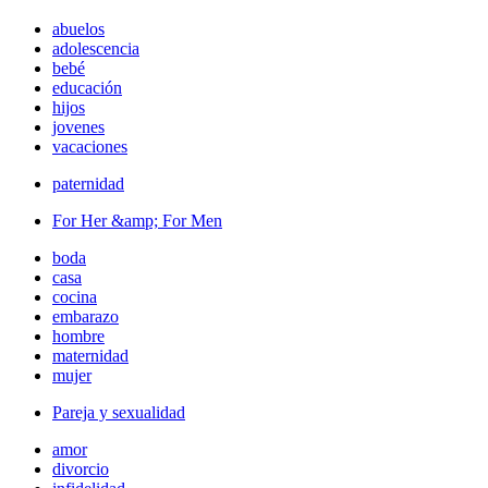
abuelos
adolescencia
bebé
educación
hijos
jovenes
vacaciones
paternidad
For Her &amp; For Men
boda
casa
cocina
embarazo
hombre
maternidad
mujer
Pareja y sexualidad
amor
divorcio