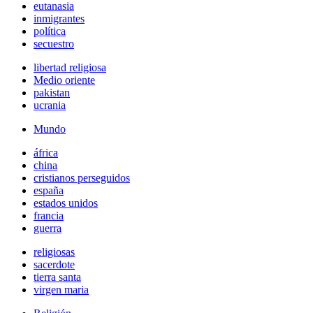
eutanasia
inmigrantes
política
secuestro
libertad religiosa
Medio oriente
pakistan
ucrania
Mundo
áfrica
china
cristianos perseguidos
españa
estados unidos
francia
guerra
religiosas
sacerdote
tierra santa
virgen maria