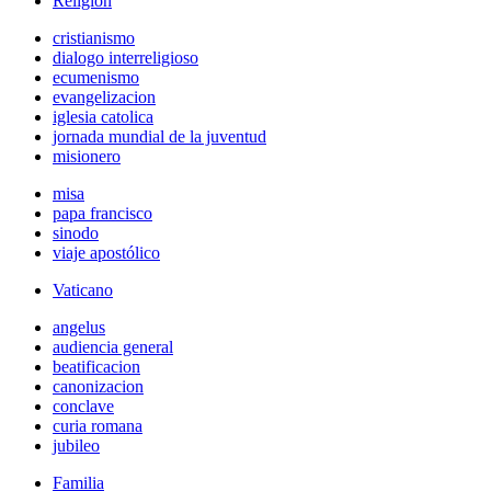
Religión
cristianismo
dialogo interreligioso
ecumenismo
evangelizacion
iglesia catolica
jornada mundial de la juventud
misionero
misa
papa francisco
sinodo
viaje apostólico
Vaticano
angelus
audiencia general
beatificacion
canonizacion
conclave
curia romana
jubileo
Familia