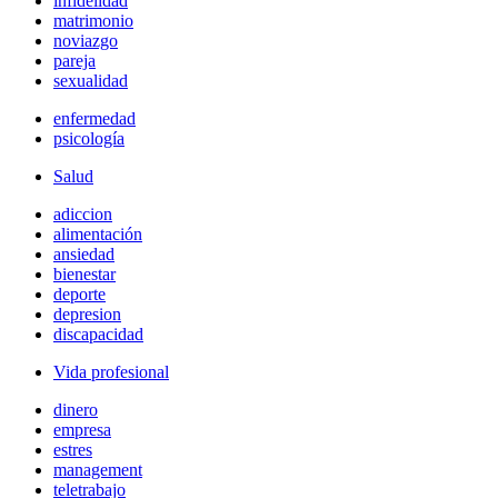
infidelidad
matrimonio
noviazgo
pareja
sexualidad
enfermedad
psicología
Salud
adiccion
alimentación
ansiedad
bienestar
deporte
depresion
discapacidad
Vida profesional
dinero
empresa
estres
management
teletrabajo