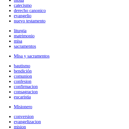
biblia
catecismo
derecho canonico
evangelio
nuevo testamento
liturgia
matrimonio
misa
sacramentos
Misa y sacramentos
bautismo
bendición
comunion
confesion
confirmacion
consagracion
eucaristia
Misionero
conversion
evangelizacion
mision