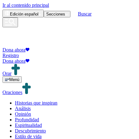
Ir al contenido principal
Buscar
Edición
español
Secciones
Dona ahora
Registro
Dona ahora
Orar
Menú
Oraciones
Historias que inspiran
Análisis
Opinión
Profundidad
Espiritualidad
Descubrimiento
Estilo de vida