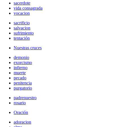
sacerdote
vida consagrada
vocacion
sacrificio
salvacion
sufrimiento
tentación
Nuestras cruces
demonio
exorcismo
infierno
muerte
pecado
penitencia
purgatorio
padrenuestro
rosario
Oración
adoracion