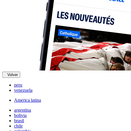
Volver
peru
venezuela
America latina
argentina
bolivia
brasil
chile