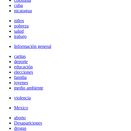
colombia
cuba
nicaragua
niños
pobreza
salud
trabajo
Información general
caritas
deporte
educación
elecciones
familia
jovenes
medio ambiente
violencia
Mexico
aborto
Desapariciones
drogas