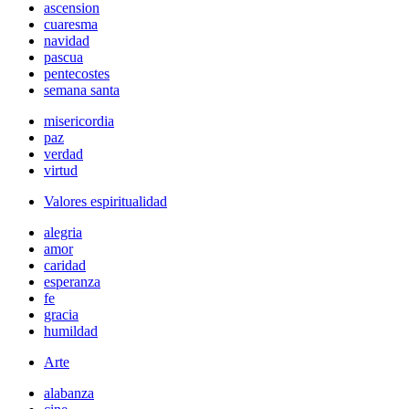
ascension
cuaresma
navidad
pascua
pentecostes
semana santa
misericordia
paz
verdad
virtud
Valores espiritualidad
alegria
amor
caridad
esperanza
fe
gracia
humildad
Arte
alabanza