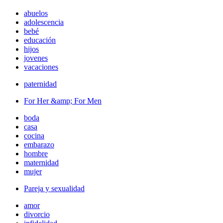
abuelos
adolescencia
bebé
educación
hijos
jovenes
vacaciones
paternidad
For Her &amp; For Men
boda
casa
cocina
embarazo
hombre
maternidad
mujer
Pareja y sexualidad
amor
divorcio