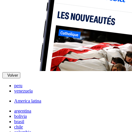
Volver
peru
venezuela
America latina
argentina
bolivia
brasil
chile