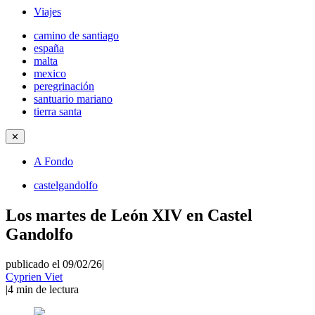
Viajes
camino de santiago
españa
malta
mexico
peregrinación
santuario mariano
tierra santa
✕
A Fondo
castelgandolfo
Los martes de León XIV en Castel
Gandolfo
publicado el 09/02/26
|
Cyprien Viet
|
4
min de lectura