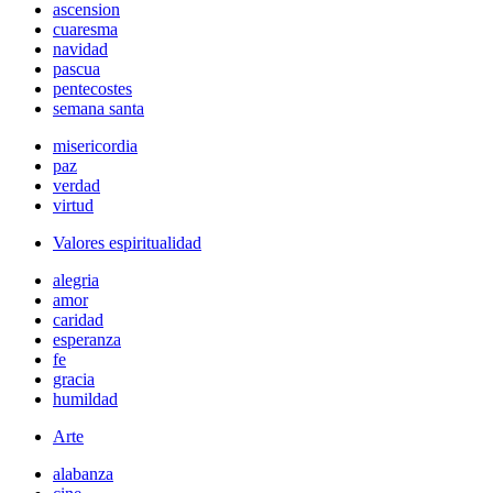
ascension
cuaresma
navidad
pascua
pentecostes
semana santa
misericordia
paz
verdad
virtud
Valores espiritualidad
alegria
amor
caridad
esperanza
fe
gracia
humildad
Arte
alabanza