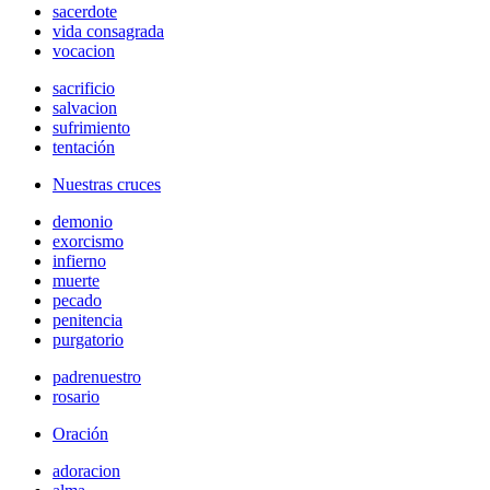
sacerdote
vida consagrada
vocacion
sacrificio
salvacion
sufrimiento
tentación
Nuestras cruces
demonio
exorcismo
infierno
muerte
pecado
penitencia
purgatorio
padrenuestro
rosario
Oración
adoracion