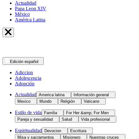
Actualidad
Papa Leon XIV
México
América Latina
Edición
español
Adiccion
Adolescencia
Adopción
Actualidad
America latina
Información general
Mexico
Mundo
Religión
Vaticano
Estilo de vida
Familia
For Her &amp; For Men
Pareja y sexualidad
Salud
Vida profesional
Espiritualidad
Devocion
Escritura
Misa y sacramentos
Misionero
Nuestras cruces