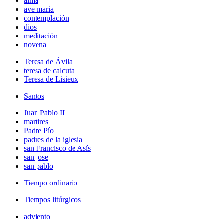
alma
ave maria
contemplación
dios
meditación
novena
Teresa de Ávila
teresa de calcuta
Teresa de Lisieux
Santos
Juan Pablo II
martires
Padre Pío
padres de la iglesia
san Francisco de Asís
san jose
san pablo
Tiempo ordinario
Tiempos litúrgicos
adviento