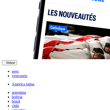
Volver
peru
venezuela
America latina
argentina
bolivia
brasil
chile