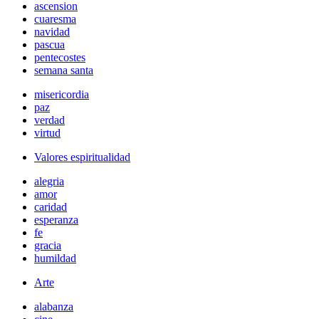
ascension
cuaresma
navidad
pascua
pentecostes
semana santa
misericordia
paz
verdad
virtud
Valores espiritualidad
alegria
amor
caridad
esperanza
fe
gracia
humildad
Arte
alabanza