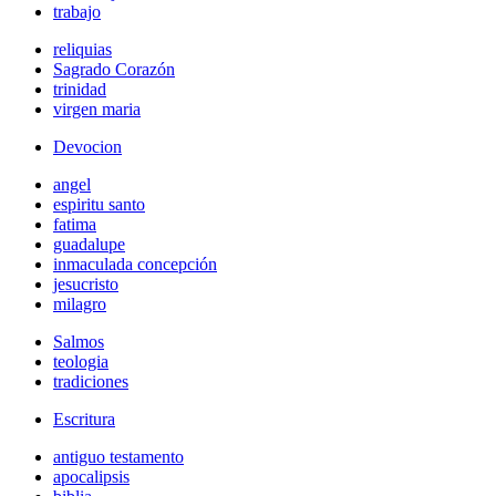
trabajo
reliquias
Sagrado Corazón
trinidad
virgen maria
Devocion
angel
espiritu santo
fatima
guadalupe
inmaculada concepción
jesucristo
milagro
Salmos
teologia
tradiciones
Escritura
antiguo testamento
apocalipsis