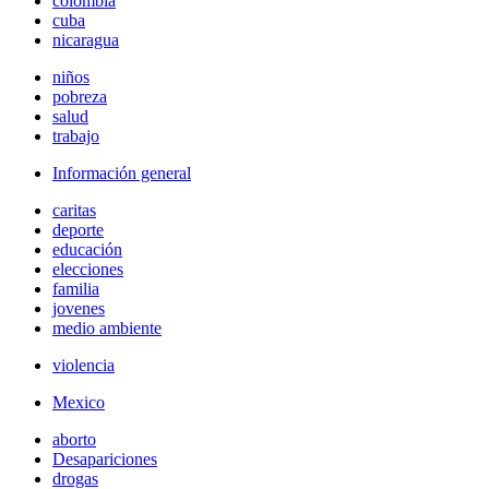
colombia
cuba
nicaragua
niños
pobreza
salud
trabajo
Información general
caritas
deporte
educación
elecciones
familia
jovenes
medio ambiente
violencia
Mexico
aborto
Desapariciones
drogas