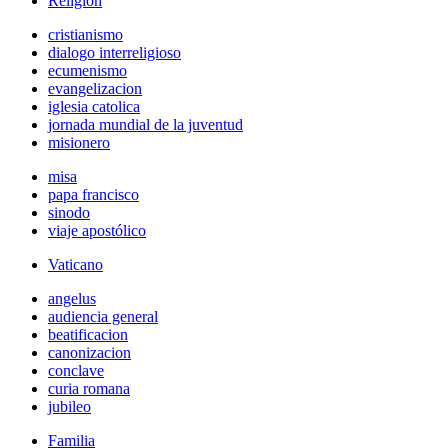
Religión
cristianismo
dialogo interreligioso
ecumenismo
evangelizacion
iglesia catolica
jornada mundial de la juventud
misionero
misa
papa francisco
sinodo
viaje apostólico
Vaticano
angelus
audiencia general
beatificacion
canonizacion
conclave
curia romana
jubileo
Familia