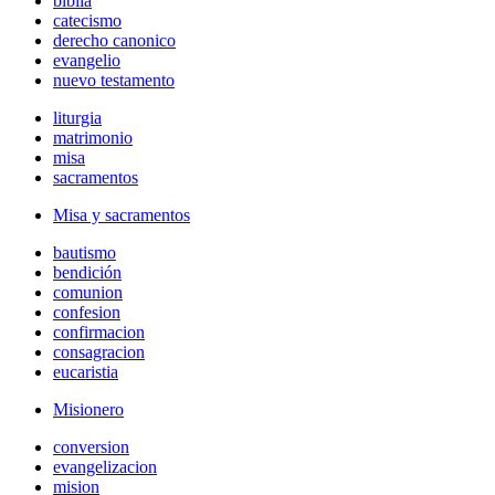
biblia
catecismo
derecho canonico
evangelio
nuevo testamento
liturgia
matrimonio
misa
sacramentos
Misa y sacramentos
bautismo
bendición
comunion
confesion
confirmacion
consagracion
eucaristia
Misionero
conversion
evangelizacion
mision