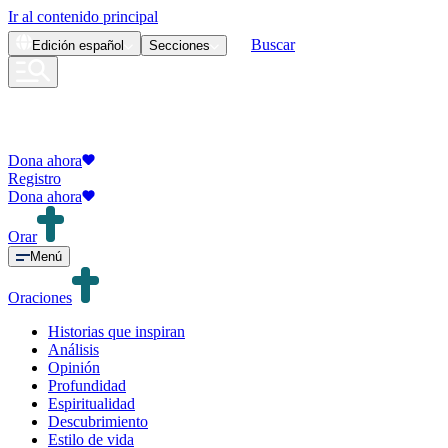
Ir al contenido principal
Buscar
Edición
español
Secciones
Dona ahora
Registro
Dona ahora
Orar
Menú
Oraciones
Historias que inspiran
Análisis
Opinión
Profundidad
Espiritualidad
Descubrimiento
Estilo de vida