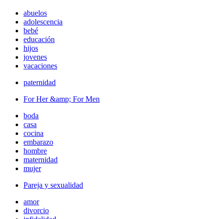
abuelos
adolescencia
bebé
educación
hijos
jovenes
vacaciones
paternidad
For Her &amp; For Men
boda
casa
cocina
embarazo
hombre
maternidad
mujer
Pareja y sexualidad
amor
divorcio