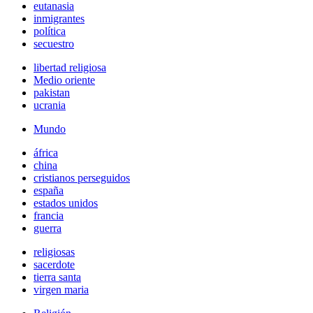
eutanasia
inmigrantes
política
secuestro
libertad religiosa
Medio oriente
pakistan
ucrania
Mundo
áfrica
china
cristianos perseguidos
españa
estados unidos
francia
guerra
religiosas
sacerdote
tierra santa
virgen maria