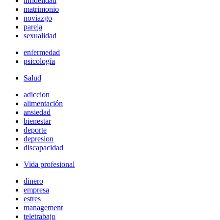
infidelidad
matrimonio
noviazgo
pareja
sexualidad
enfermedad
psicología
Salud
adiccion
alimentación
ansiedad
bienestar
deporte
depresion
discapacidad
Vida profesional
dinero
empresa
estres
management
teletrabajo