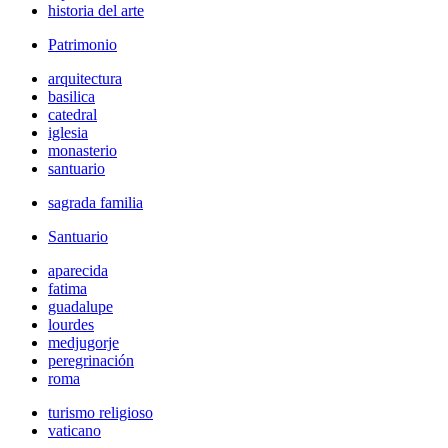
historia del arte
Patrimonio
arquitectura
basilica
catedral
iglesia
monasterio
santuario
sagrada familia
Santuario
aparecida
fatima
guadalupe
lourdes
medjugorje
peregrinación
roma
turismo religioso
vaticano