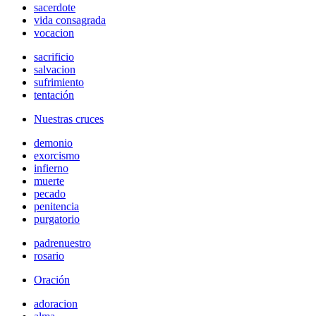
sacerdote
vida consagrada
vocacion
sacrificio
salvacion
sufrimiento
tentación
Nuestras cruces
demonio
exorcismo
infierno
muerte
pecado
penitencia
purgatorio
padrenuestro
rosario
Oración
adoracion