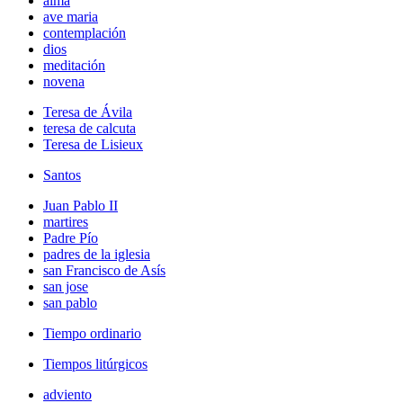
alma
ave maria
contemplación
dios
meditación
novena
Teresa de Ávila
teresa de calcuta
Teresa de Lisieux
Santos
Juan Pablo II
martires
Padre Pío
padres de la iglesia
san Francisco de Asís
san jose
san pablo
Tiempo ordinario
Tiempos litúrgicos
adviento