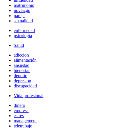
infidelidad
matrimonio
noviazgo
pareja
sexualidad
enfermedad
psicología
Salud
adiccion
alimentación
ansiedad
bienestar
deporte
depresion
discapacidad
Vida profesional
dinero
empresa
estres
management
teletrabajo