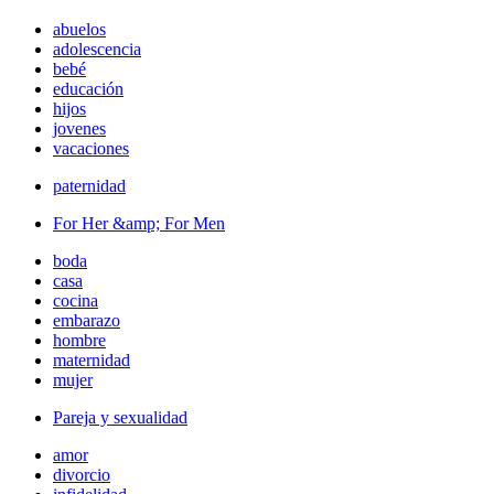
abuelos
adolescencia
bebé
educación
hijos
jovenes
vacaciones
paternidad
For Her &amp; For Men
boda
casa
cocina
embarazo
hombre
maternidad
mujer
Pareja y sexualidad
amor
divorcio