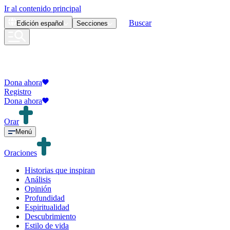
Ir al contenido principal
Buscar
Edición
español
Secciones
Dona ahora
Registro
Dona ahora
Orar
Menú
Oraciones
Historias que inspiran
Análisis
Opinión
Profundidad
Espiritualidad
Descubrimiento
Estilo de vida