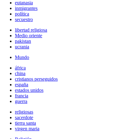
eutanasia
inmigrantes
política
secuestro
libertad religiosa
Medio oriente
pakistan
ucrania
Mundo
áfrica
china
cristianos perseguidos
españa
estados unidos
francia
guerra
religiosas
sacerdote
tierra santa
virgen maria