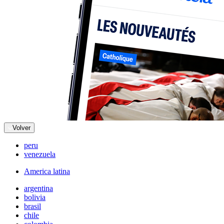
Volver
peru
venezuela
America latina
argentina
bolivia
brasil
chile