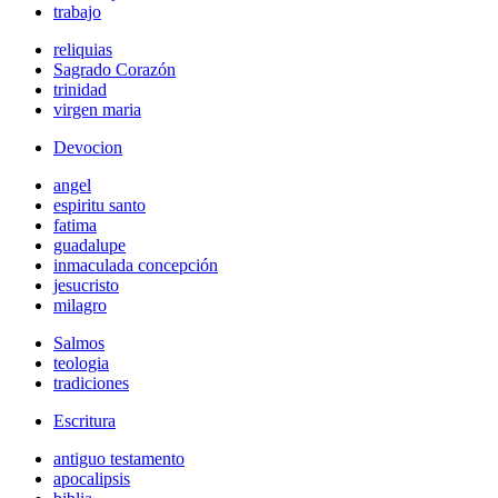
trabajo
reliquias
Sagrado Corazón
trinidad
virgen maria
Devocion
angel
espiritu santo
fatima
guadalupe
inmaculada concepción
jesucristo
milagro
Salmos
teologia
tradiciones
Escritura
antiguo testamento
apocalipsis