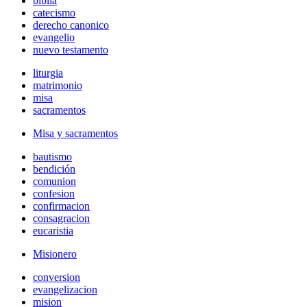
biblia
catecismo
derecho canonico
evangelio
nuevo testamento
liturgia
matrimonio
misa
sacramentos
Misa y sacramentos
bautismo
bendición
comunion
confesion
confirmacion
consagracion
eucaristia
Misionero
conversion
evangelizacion
mision