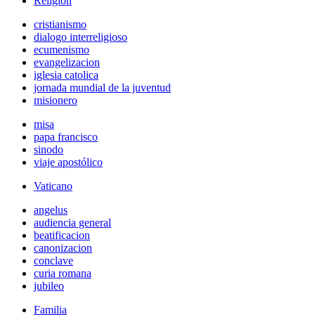
Religión
cristianismo
dialogo interreligioso
ecumenismo
evangelizacion
iglesia catolica
jornada mundial de la juventud
misionero
misa
papa francisco
sinodo
viaje apostólico
Vaticano
angelus
audiencia general
beatificacion
canonizacion
conclave
curia romana
jubileo
Familia