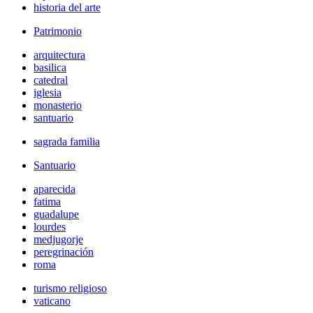
historia del arte
Patrimonio
arquitectura
basilica
catedral
iglesia
monasterio
santuario
sagrada familia
Santuario
aparecida
fatima
guadalupe
lourdes
medjugorje
peregrinación
roma
turismo religioso
vaticano