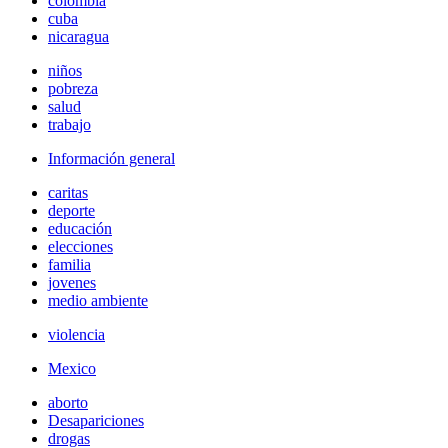
colombia
cuba
nicaragua
niños
pobreza
salud
trabajo
Información general
caritas
deporte
educación
elecciones
familia
jovenes
medio ambiente
violencia
Mexico
aborto
Desapariciones
drogas