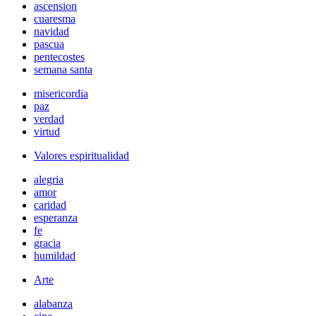
ascension
cuaresma
navidad
pascua
pentecostes
semana santa
misericordia
paz
verdad
virtud
Valores espiritualidad
alegria
amor
caridad
esperanza
fe
gracia
humildad
Arte
alabanza