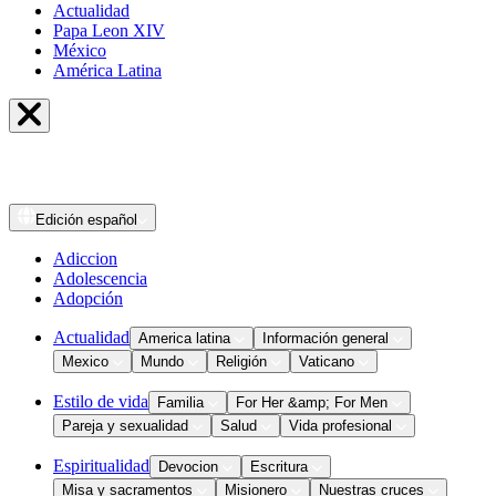
Actualidad
Papa Leon XIV
México
América Latina
Edición
español
Adiccion
Adolescencia
Adopción
Actualidad
America latina
Información general
Mexico
Mundo
Religión
Vaticano
Estilo de vida
Familia
For Her &amp; For Men
Pareja y sexualidad
Salud
Vida profesional
Espiritualidad
Devocion
Escritura
Misa y sacramentos
Misionero
Nuestras cruces