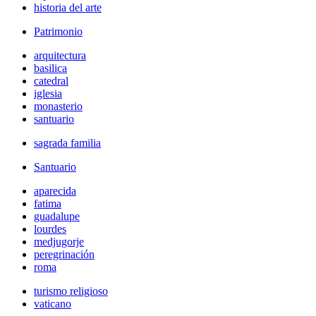
historia del arte
Patrimonio
arquitectura
basilica
catedral
iglesia
monasterio
santuario
sagrada familia
Santuario
aparecida
fatima
guadalupe
lourdes
medjugorje
peregrinación
roma
turismo religioso
vaticano