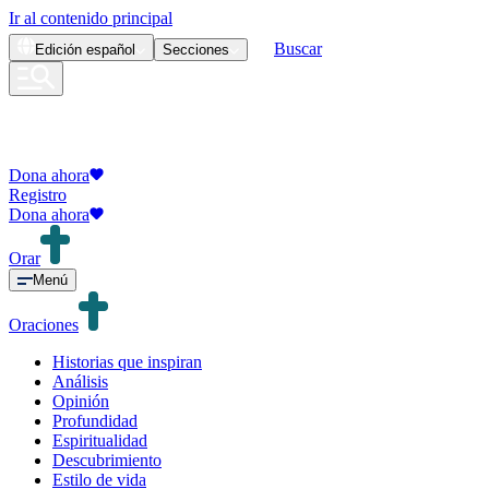
Ir al contenido principal
Buscar
Edición
español
Secciones
Dona ahora
Registro
Dona ahora
Orar
Menú
Oraciones
Historias que inspiran
Análisis
Opinión
Profundidad
Espiritualidad
Descubrimiento
Estilo de vida