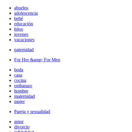
abuelos
adolescencia
bebé
educación
hijos
jovenes
vacaciones
paternidad
For Her &amp; For Men
boda
casa
cocina
embarazo
hombre
maternidad
mujer
Pareja y sexualidad
amor
divorcio