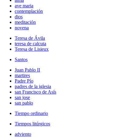
alma
ave maria
contemplación
dios
meditación
novena
Teresa de Ávila
teresa de calcuta
Teresa de Lisieux
Santos
Juan Pablo II
martires
Padre Pío
padres de la iglesia
san Francisco de Asís
san jose
san pablo
Tiempo ordinario
Tiempos litúrgicos
adviento