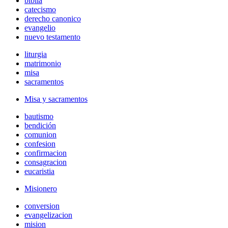
biblia
catecismo
derecho canonico
evangelio
nuevo testamento
liturgia
matrimonio
misa
sacramentos
Misa y sacramentos
bautismo
bendición
comunion
confesion
confirmacion
consagracion
eucaristia
Misionero
conversion
evangelizacion
mision