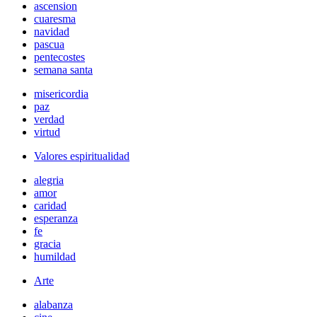
ascension
cuaresma
navidad
pascua
pentecostes
semana santa
misericordia
paz
verdad
virtud
Valores espiritualidad
alegria
amor
caridad
esperanza
fe
gracia
humildad
Arte
alabanza