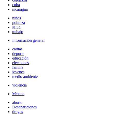
colombia
cuba
nicaragua
niños
pobreza
salud
trabajo
Información general
caritas
deporte
educación
elecciones
familia
jovenes
medio ambiente
violencia
Mexico
aborto
Desapariciones
drogas