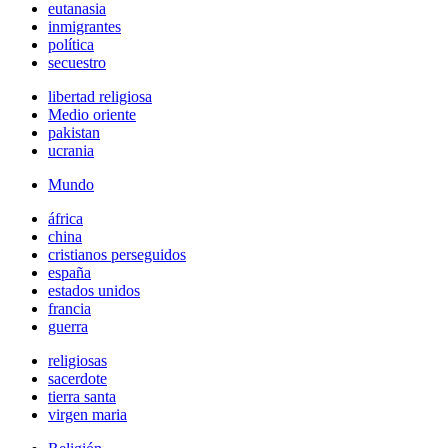
eutanasia
inmigrantes
política
secuestro
libertad religiosa
Medio oriente
pakistan
ucrania
Mundo
áfrica
china
cristianos perseguidos
españa
estados unidos
francia
guerra
religiosas
sacerdote
tierra santa
virgen maria