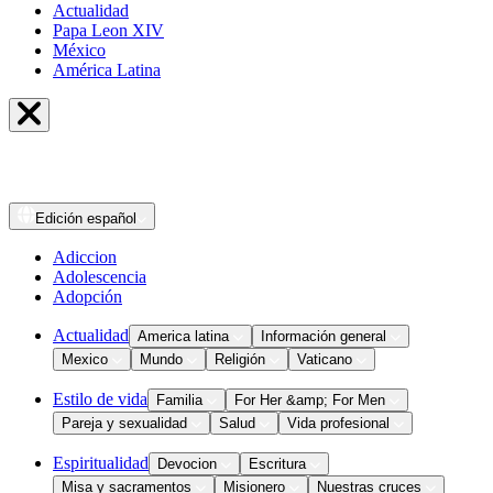
Actualidad
Papa Leon XIV
México
América Latina
Edición
español
Adiccion
Adolescencia
Adopción
Actualidad
America latina
Información general
Mexico
Mundo
Religión
Vaticano
Estilo de vida
Familia
For Her &amp; For Men
Pareja y sexualidad
Salud
Vida profesional
Espiritualidad
Devocion
Escritura
Misa y sacramentos
Misionero
Nuestras cruces