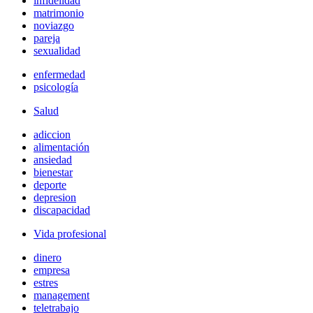
infidelidad
matrimonio
noviazgo
pareja
sexualidad
enfermedad
psicología
Salud
adiccion
alimentación
ansiedad
bienestar
deporte
depresion
discapacidad
Vida profesional
dinero
empresa
estres
management
teletrabajo