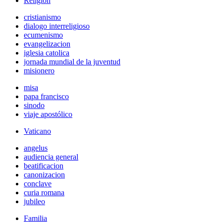
Religión
cristianismo
dialogo interreligioso
ecumenismo
evangelizacion
iglesia catolica
jornada mundial de la juventud
misionero
misa
papa francisco
sinodo
viaje apostólico
Vaticano
angelus
audiencia general
beatificacion
canonizacion
conclave
curia romana
jubileo
Familia