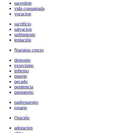
sacerdote
vida consagrada
vocacion
sacrificio
salvacion
sufrimiento
tentación
Nuestras cruces
demonio
exorcismo
infierno
muerte
pecado
penitencia
purgatorio
padrenuestro
rosario
Oración
adoracion