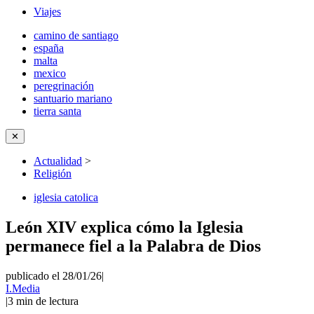
Viajes
camino de santiago
españa
malta
mexico
peregrinación
santuario mariano
tierra santa
✕
Actualidad
>
Religión
iglesia catolica
León XIV explica cómo la Iglesia
permanece fiel a la Palabra de Dios
publicado el 28/01/26
|
I.Media
|
3
min de lectura