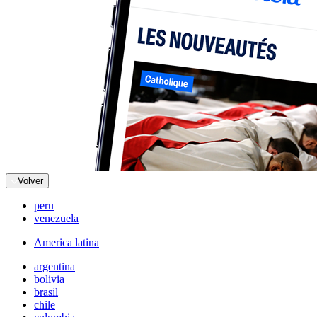
Volver
peru
venezuela
America latina
argentina
bolivia
brasil
chile