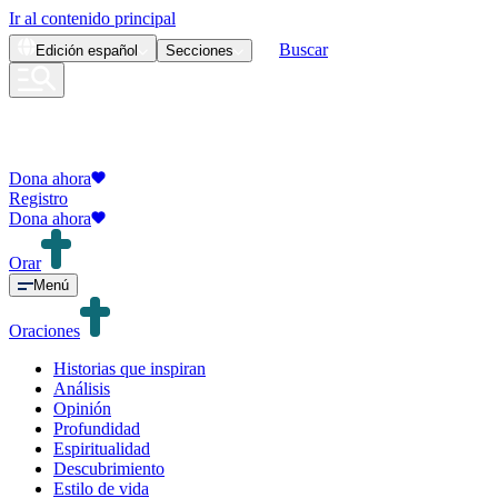
Ir al contenido principal
Buscar
Edición
español
Secciones
Dona ahora
Registro
Dona ahora
Orar
Menú
Oraciones
Historias que inspiran
Análisis
Opinión
Profundidad
Espiritualidad
Descubrimiento
Estilo de vida