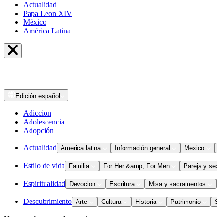
Actualidad
Papa Leon XIV
México
América Latina
Edición
español
Adiccion
Adolescencia
Adopción
Actualidad
America latina
Información general
Mexico
Estilo de vida
Familia
For Her &amp; For Men
Pareja y se
Espiritualidad
Devocion
Escritura
Misa y sacramentos
Descubrimiento
Arte
Cultura
Historia
Patrimonio