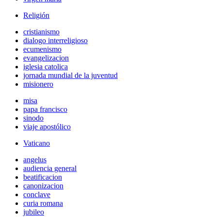
Religión
cristianismo
dialogo interreligioso
ecumenismo
evangelizacion
iglesia catolica
jornada mundial de la juventud
misionero
misa
papa francisco
sinodo
viaje apostólico
Vaticano
angelus
audiencia general
beatificacion
canonizacion
conclave
curia romana
jubileo