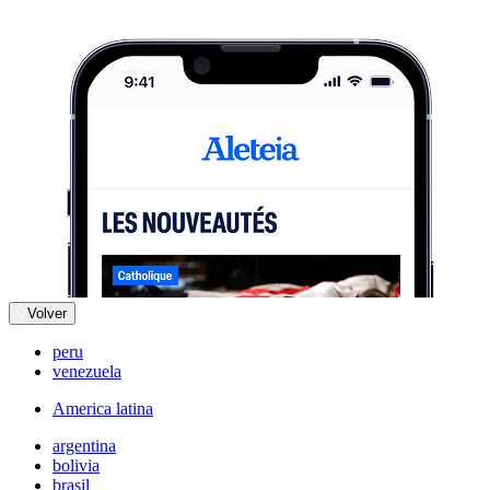
Volver
peru
venezuela
America latina
argentina
bolivia
brasil