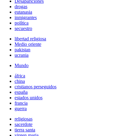
Desapariciones
drogas
eutanasia
inmigrantes
política
secuestro
libertad religiosa
Medio oriente
pakistan
ucrania
Mundo
áfrica
china
cristianos perseguidos
españa
estados unidos
francia
guerra
religiosas
sacerdote
tierra santa
virgen maria