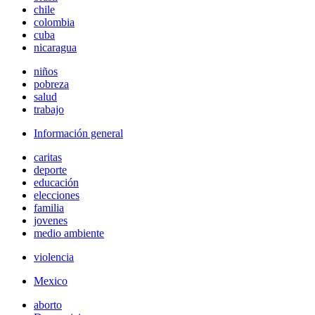
chile
colombia
cuba
nicaragua
niños
pobreza
salud
trabajo
Información general
caritas
deporte
educación
elecciones
familia
jovenes
medio ambiente
violencia
Mexico
aborto