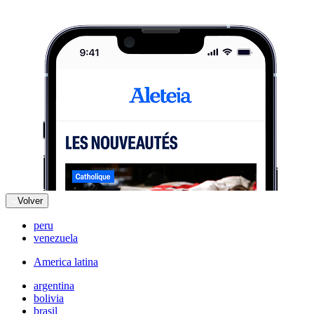
Volver
peru
venezuela
America latina
argentina
bolivia
brasil