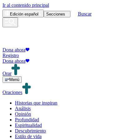
Ir al contenido principal
Buscar
Edición
español
Secciones
Dona ahora
Registro
Dona ahora
Orar
Menú
Oraciones
Historias que inspiran
Análisis
Opinión
Profundidad
Espiritualidad
Descubrimiento
Estilo de vida