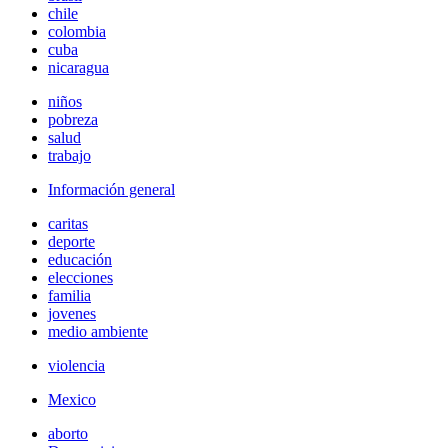
chile
colombia
cuba
nicaragua
niños
pobreza
salud
trabajo
Información general
caritas
deporte
educación
elecciones
familia
jovenes
medio ambiente
violencia
Mexico
aborto