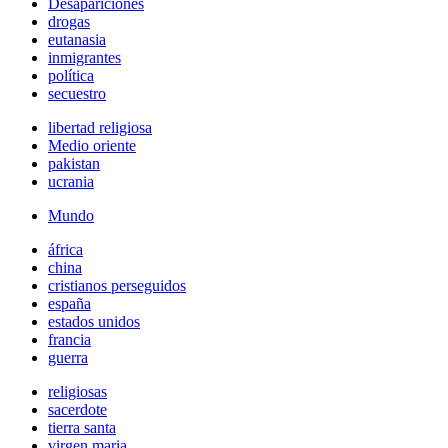
Desapariciones
drogas
eutanasia
inmigrantes
política
secuestro
libertad religiosa
Medio oriente
pakistan
ucrania
Mundo
áfrica
china
cristianos perseguidos
españa
estados unidos
francia
guerra
religiosas
sacerdote
tierra santa
virgen maria