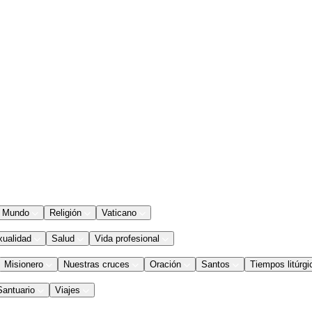
Mundo
Religión
Vaticano
xualidad
Salud
Vida profesional
Misionero
Nuestras cruces
Oración
Santos
Tiempos litúrgi
Santuario
Viajes