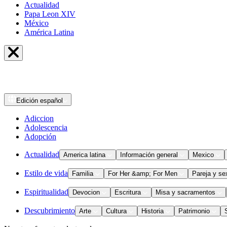
Actualidad
Papa Leon XIV
México
América Latina
Edición
español
Adiccion
Adolescencia
Adopción
Actualidad
America latina
Información general
Mexico
Estilo de vida
Familia
For Her &amp; For Men
Pareja y se
Espiritualidad
Devocion
Escritura
Misa y sacramentos
Descubrimiento
Arte
Cultura
Historia
Patrimonio