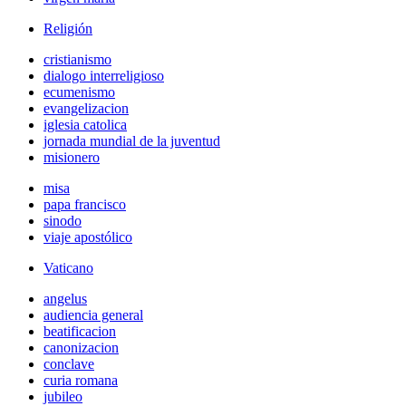
Religión
cristianismo
dialogo interreligioso
ecumenismo
evangelizacion
iglesia catolica
jornada mundial de la juventud
misionero
misa
papa francisco
sinodo
viaje apostólico
Vaticano
angelus
audiencia general
beatificacion
canonizacion
conclave
curia romana
jubileo