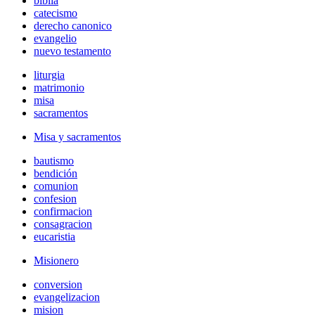
biblia
catecismo
derecho canonico
evangelio
nuevo testamento
liturgia
matrimonio
misa
sacramentos
Misa y sacramentos
bautismo
bendición
comunion
confesion
confirmacion
consagracion
eucaristia
Misionero
conversion
evangelizacion
mision