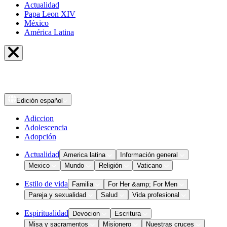
Actualidad
Papa Leon XIV
México
América Latina
Edición
español
Adiccion
Adolescencia
Adopción
Actualidad
America latina
Información general
Mexico
Mundo
Religión
Vaticano
Estilo de vida
Familia
For Her &amp; For Men
Pareja y sexualidad
Salud
Vida profesional
Espiritualidad
Devocion
Escritura
Misa y sacramentos
Misionero
Nuestras cruces