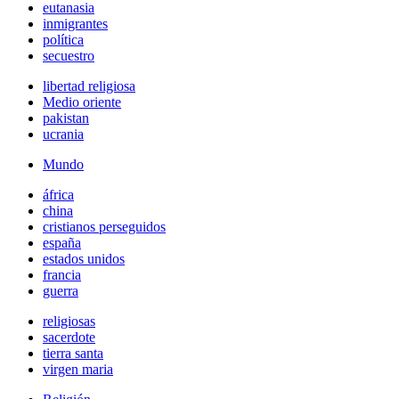
eutanasia
inmigrantes
política
secuestro
libertad religiosa
Medio oriente
pakistan
ucrania
Mundo
áfrica
china
cristianos perseguidos
españa
estados unidos
francia
guerra
religiosas
sacerdote
tierra santa
virgen maria