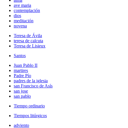
alma
ave maria
contemplación
dios
meditación
novena
Teresa de Ávila
teresa de calcuta
Teresa de Lisieux
Santos
Juan Pablo II
martires
Padre Pío
padres de la iglesia
san Francisco de Asís
san jose
san pablo
Tiempo ordinario
Tiempos litúrgicos
adviento