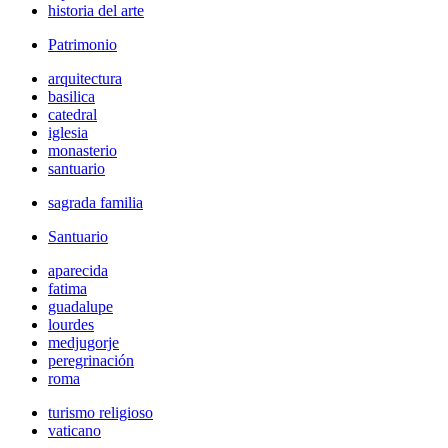
historia del arte
Patrimonio
arquitectura
basilica
catedral
iglesia
monasterio
santuario
sagrada familia
Santuario
aparecida
fatima
guadalupe
lourdes
medjugorje
peregrinación
roma
turismo religioso
vaticano