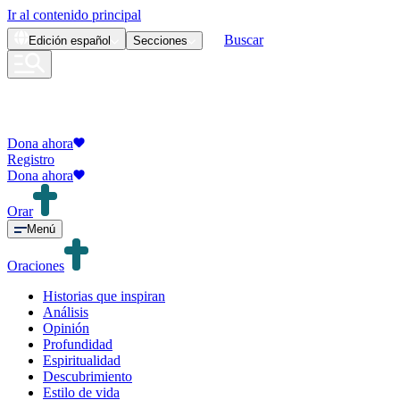
Ir al contenido principal
Buscar
Edición
español
Secciones
Dona ahora
Registro
Dona ahora
Orar
Menú
Oraciones
Historias que inspiran
Análisis
Opinión
Profundidad
Espiritualidad
Descubrimiento
Estilo de vida