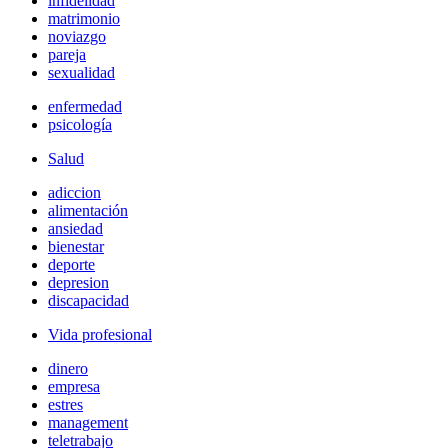
infidelidad
matrimonio
noviazgo
pareja
sexualidad
enfermedad
psicología
Salud
adiccion
alimentación
ansiedad
bienestar
deporte
depresion
discapacidad
Vida profesional
dinero
empresa
estres
management
teletrabajo