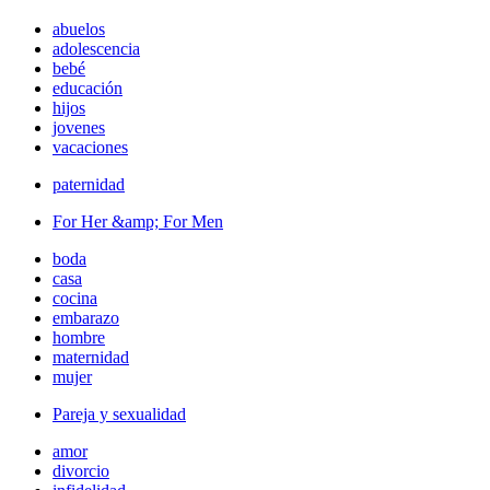
abuelos
adolescencia
bebé
educación
hijos
jovenes
vacaciones
paternidad
For Her &amp; For Men
boda
casa
cocina
embarazo
hombre
maternidad
mujer
Pareja y sexualidad
amor
divorcio