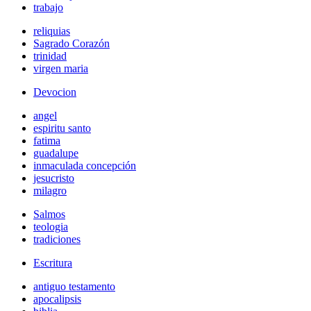
trabajo
reliquias
Sagrado Corazón
trinidad
virgen maria
Devocion
angel
espiritu santo
fatima
guadalupe
inmaculada concepción
jesucristo
milagro
Salmos
teologia
tradiciones
Escritura
antiguo testamento
apocalipsis