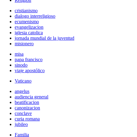
Religión
cristianismo
dialogo interreligioso
ecumenismo
evangelizacion
iglesia catolica
jornada mundial de la juventud
misionero
misa
papa francisco
sinodo
viaje apostólico
Vaticano
angelus
audiencia general
beatificacion
canonizacion
conclave
curia romana
jubileo
Familia