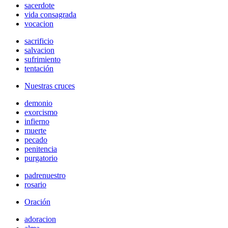
sacerdote
vida consagrada
vocacion
sacrificio
salvacion
sufrimiento
tentación
Nuestras cruces
demonio
exorcismo
infierno
muerte
pecado
penitencia
purgatorio
padrenuestro
rosario
Oración
adoracion