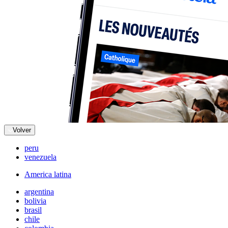
Volver
peru
venezuela
America latina
argentina
bolivia
brasil
chile