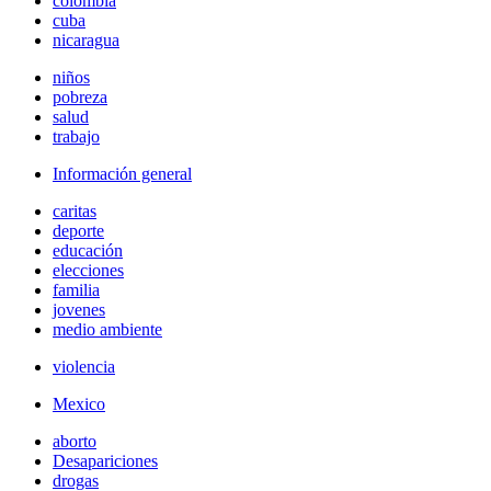
colombia
cuba
nicaragua
niños
pobreza
salud
trabajo
Información general
caritas
deporte
educación
elecciones
familia
jovenes
medio ambiente
violencia
Mexico
aborto
Desapariciones
drogas