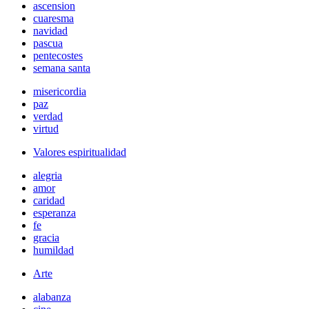
ascension
cuaresma
navidad
pascua
pentecostes
semana santa
misericordia
paz
verdad
virtud
Valores espiritualidad
alegria
amor
caridad
esperanza
fe
gracia
humildad
Arte
alabanza