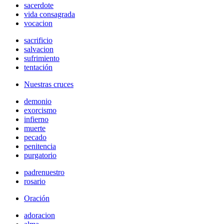
sacerdote
vida consagrada
vocacion
sacrificio
salvacion
sufrimiento
tentación
Nuestras cruces
demonio
exorcismo
infierno
muerte
pecado
penitencia
purgatorio
padrenuestro
rosario
Oración
adoracion