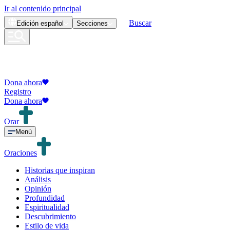
Ir al contenido principal
Buscar
Edición
español
Secciones
Dona ahora
Registro
Dona ahora
Orar
Menú
Oraciones
Historias que inspiran
Análisis
Opinión
Profundidad
Espiritualidad
Descubrimiento
Estilo de vida