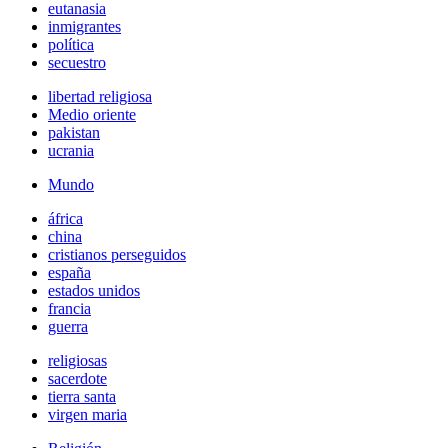
eutanasia
inmigrantes
política
secuestro
libertad religiosa
Medio oriente
pakistan
ucrania
Mundo
áfrica
china
cristianos perseguidos
españa
estados unidos
francia
guerra
religiosas
sacerdote
tierra santa
virgen maria