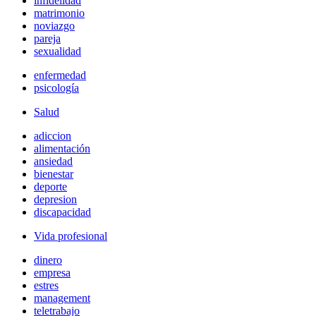
infidelidad
matrimonio
noviazgo
pareja
sexualidad
enfermedad
psicología
Salud
adiccion
alimentación
ansiedad
bienestar
deporte
depresion
discapacidad
Vida profesional
dinero
empresa
estres
management
teletrabajo