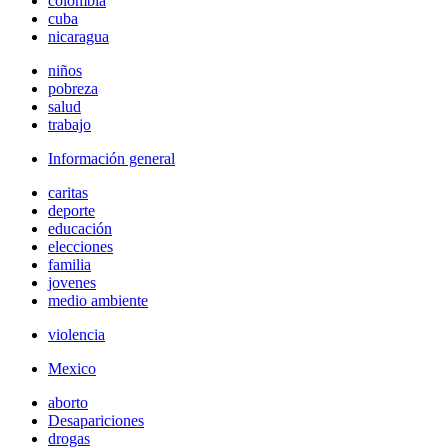
colombia
cuba
nicaragua
niños
pobreza
salud
trabajo
Información general
caritas
deporte
educación
elecciones
familia
jovenes
medio ambiente
violencia
Mexico
aborto
Desapariciones
drogas