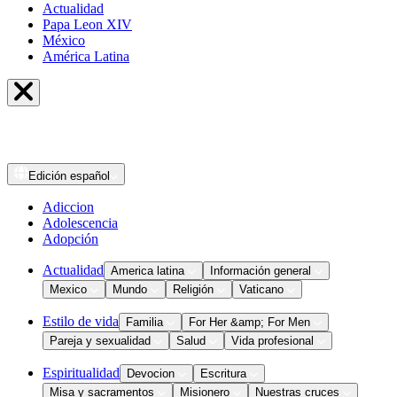
Actualidad
Papa Leon XIV
México
América Latina
Edición
español
Adiccion
Adolescencia
Adopción
Actualidad
America latina
Información general
Mexico
Mundo
Religión
Vaticano
Estilo de vida
Familia
For Her &amp; For Men
Pareja y sexualidad
Salud
Vida profesional
Espiritualidad
Devocion
Escritura
Misa y sacramentos
Misionero
Nuestras cruces