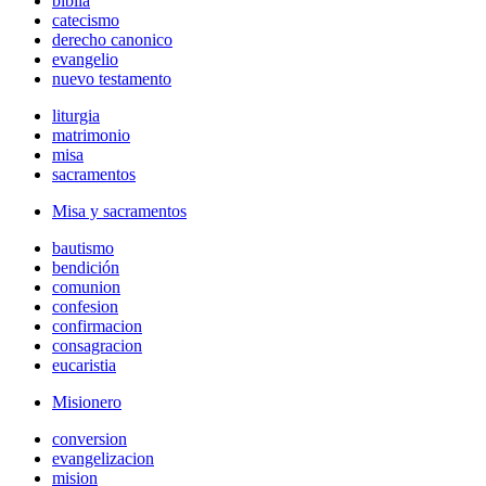
biblia
catecismo
derecho canonico
evangelio
nuevo testamento
liturgia
matrimonio
misa
sacramentos
Misa y sacramentos
bautismo
bendición
comunion
confesion
confirmacion
consagracion
eucaristia
Misionero
conversion
evangelizacion
mision