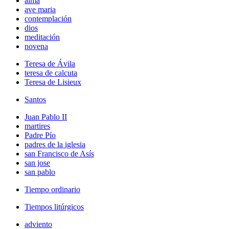
alma
ave maria
contemplación
dios
meditación
novena
Teresa de Ávila
teresa de calcuta
Teresa de Lisieux
Santos
Juan Pablo II
martires
Padre Pío
padres de la iglesia
san Francisco de Asís
san jose
san pablo
Tiempo ordinario
Tiempos litúrgicos
adviento