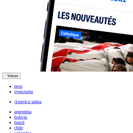
Volver
peru
venezuela
America latina
argentina
bolivia
brasil
chile