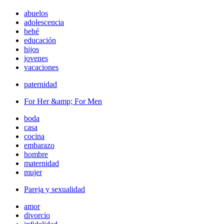
abuelos
adolescencia
bebé
educación
hijos
jovenes
vacaciones
paternidad
For Her &amp; For Men
boda
casa
cocina
embarazo
hombre
maternidad
mujer
Pareja y sexualidad
amor
divorcio