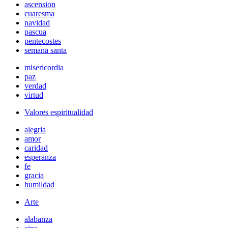
ascension
cuaresma
navidad
pascua
pentecostes
semana santa
misericordia
paz
verdad
virtud
Valores espiritualidad
alegria
amor
caridad
esperanza
fe
gracia
humildad
Arte
alabanza