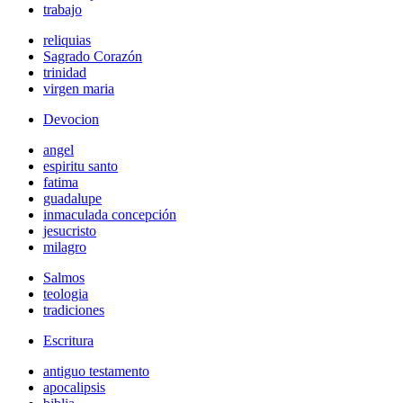
trabajo
reliquias
Sagrado Corazón
trinidad
virgen maria
Devocion
angel
espiritu santo
fatima
guadalupe
inmaculada concepción
jesucristo
milagro
Salmos
teologia
tradiciones
Escritura
antiguo testamento
apocalipsis