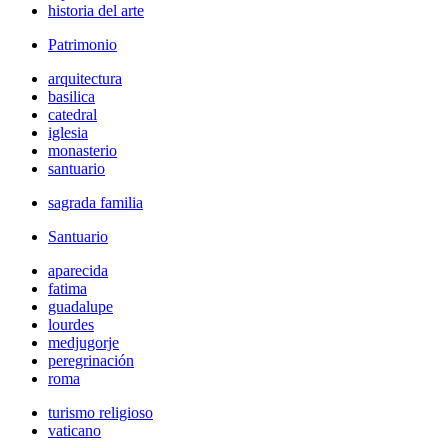
historia del arte
Patrimonio
arquitectura
basilica
catedral
iglesia
monasterio
santuario
sagrada familia
Santuario
aparecida
fatima
guadalupe
lourdes
medjugorje
peregrinación
roma
turismo religioso
vaticano