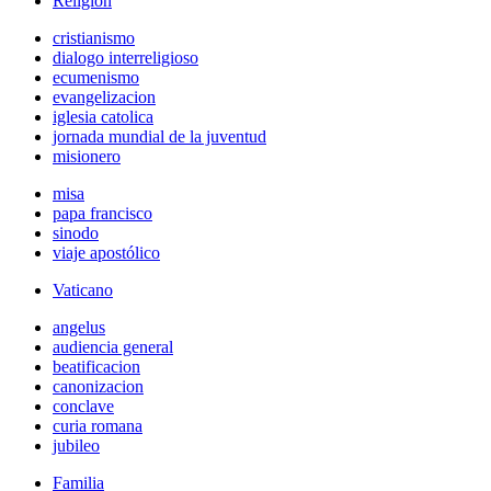
Religión
cristianismo
dialogo interreligioso
ecumenismo
evangelizacion
iglesia catolica
jornada mundial de la juventud
misionero
misa
papa francisco
sinodo
viaje apostólico
Vaticano
angelus
audiencia general
beatificacion
canonizacion
conclave
curia romana
jubileo
Familia