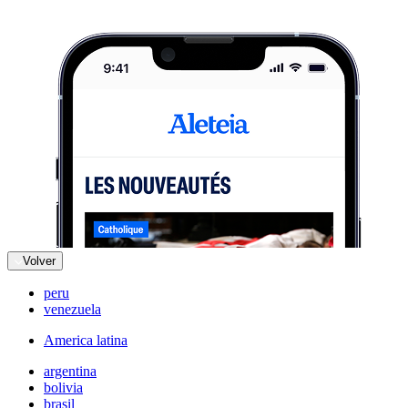
Volver
peru
venezuela
America latina
argentina
bolivia
brasil