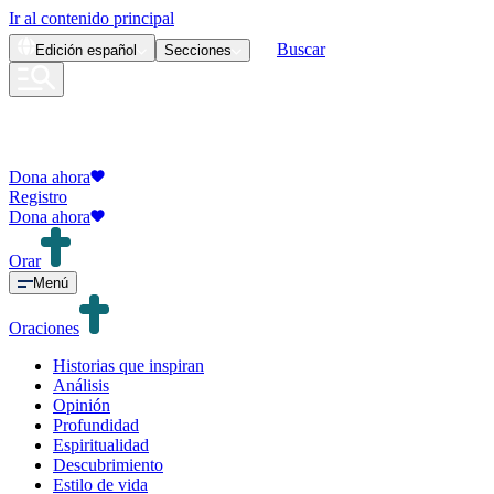
Ir al contenido principal
Buscar
Edición
español
Secciones
Dona ahora
Registro
Dona ahora
Orar
Menú
Oraciones
Historias que inspiran
Análisis
Opinión
Profundidad
Espiritualidad
Descubrimiento
Estilo de vida