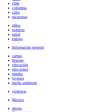
chile
colombia
cuba
nicaragua
niños
pobreza
salud
trabajo
Información general
caritas
deporte
educación
elecciones
familia
jovenes
medio ambiente
violencia
Mexico
aborto