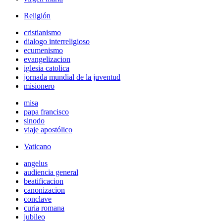
Religión
cristianismo
dialogo interreligioso
ecumenismo
evangelizacion
iglesia catolica
jornada mundial de la juventud
misionero
misa
papa francisco
sinodo
viaje apostólico
Vaticano
angelus
audiencia general
beatificacion
canonizacion
conclave
curia romana
jubileo