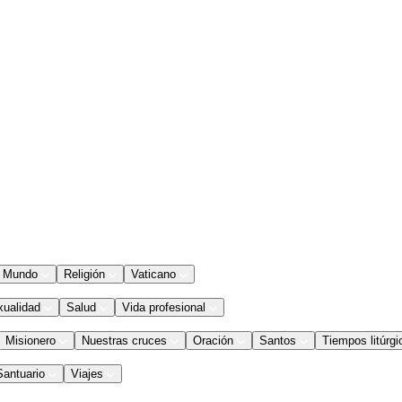
Mundo
Religión
Vaticano
xualidad
Salud
Vida profesional
Misionero
Nuestras cruces
Oración
Santos
Tiempos litúrgi
Santuario
Viajes