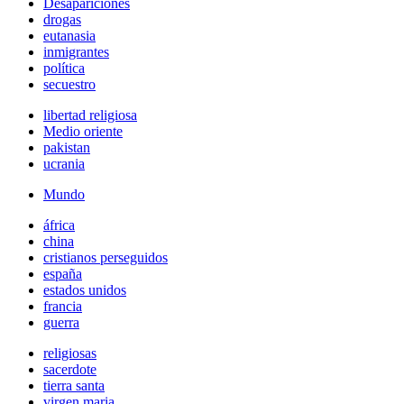
Desapariciones
drogas
eutanasia
inmigrantes
política
secuestro
libertad religiosa
Medio oriente
pakistan
ucrania
Mundo
áfrica
china
cristianos perseguidos
españa
estados unidos
francia
guerra
religiosas
sacerdote
tierra santa
virgen maria