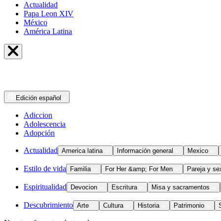
Actualidad
Papa Leon XIV
México
América Latina
Edición
español
Adiccion
Adolescencia
Adopción
Actualidad
America latina
Información general
Mexico
Estilo de vida
Familia
For Her &amp; For Men
Pareja y se
Espiritualidad
Devocion
Escritura
Misa y sacramentos
Descubrimiento
Arte
Cultura
Historia
Patrimonio