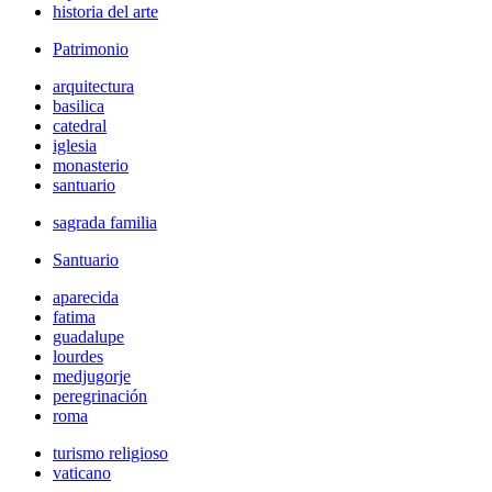
historia del arte
Patrimonio
arquitectura
basilica
catedral
iglesia
monasterio
santuario
sagrada familia
Santuario
aparecida
fatima
guadalupe
lourdes
medjugorje
peregrinación
roma
turismo religioso
vaticano