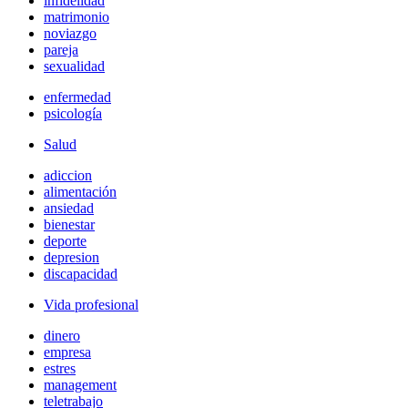
infidelidad
matrimonio
noviazgo
pareja
sexualidad
enfermedad
psicología
Salud
adiccion
alimentación
ansiedad
bienestar
deporte
depresion
discapacidad
Vida profesional
dinero
empresa
estres
management
teletrabajo