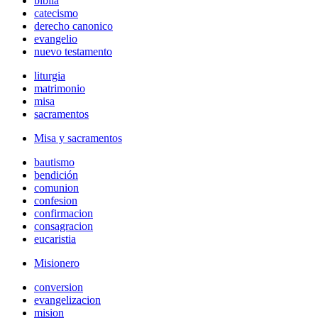
biblia
catecismo
derecho canonico
evangelio
nuevo testamento
liturgia
matrimonio
misa
sacramentos
Misa y sacramentos
bautismo
bendición
comunion
confesion
confirmacion
consagracion
eucaristia
Misionero
conversion
evangelizacion
mision