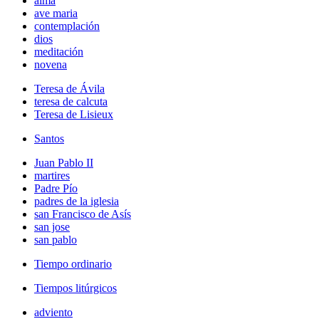
alma
ave maria
contemplación
dios
meditación
novena
Teresa de Ávila
teresa de calcuta
Teresa de Lisieux
Santos
Juan Pablo II
martires
Padre Pío
padres de la iglesia
san Francisco de Asís
san jose
san pablo
Tiempo ordinario
Tiempos litúrgicos
adviento