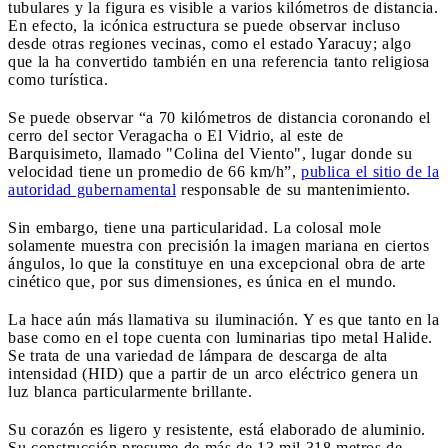
tubulares y la figura es visible a varios kilómetros de distancia.
En efecto, la icónica estructura se puede observar incluso
desde otras regiones vecinas, como el estado Yaracuy; algo
que la ha convertido también en una referencia tanto religiosa
como turística.
Se puede observar “a 70 kilómetros de distancia coronando el
cerro del sector Veragacha o El Vidrio, al este de
Barquisimeto, llamado "Colina del Viento", lugar donde su
velocidad tiene un promedio de 66 km/h”,
publica el sitio de la
autoridad gubernamental
responsable de su mantenimiento.
Sin embargo, tiene una particularidad. La colosal mole
solamente muestra con precisión la imagen mariana en ciertos
ángulos, lo que la constituye en una excepcional obra de arte
cinético que, por sus dimensiones, es única en el mundo.
La hace aún más llamativa su iluminación. Y es que tanto en la
base como en el tope cuenta con luminarias tipo metal Halide.
Se trata de una variedad de lámpara de descarga de alta
intensidad (HID) que a partir de un arco eléctrico genera un
luz blanca particularmente brillante.
Su corazón es ligero y resistente, está elaborado de aluminio.
Su construcción presume de más de 13 mil 318 metros de