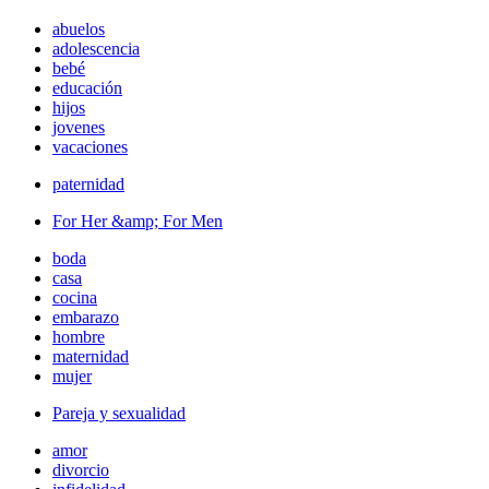
abuelos
adolescencia
bebé
educación
hijos
jovenes
vacaciones
paternidad
For Her &amp; For Men
boda
casa
cocina
embarazo
hombre
maternidad
mujer
Pareja y sexualidad
amor
divorcio