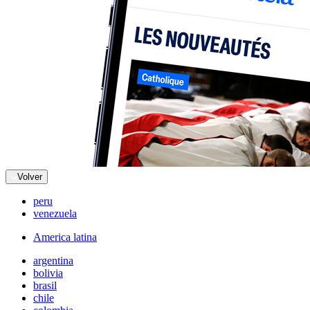
Volver
peru
venezuela
America latina
argentina
bolivia
brasil
chile