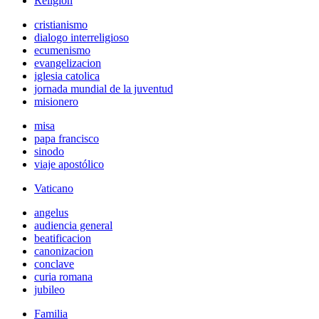
Religión
cristianismo
dialogo interreligioso
ecumenismo
evangelizacion
iglesia catolica
jornada mundial de la juventud
misionero
misa
papa francisco
sinodo
viaje apostólico
Vaticano
angelus
audiencia general
beatificacion
canonizacion
conclave
curia romana
jubileo
Familia