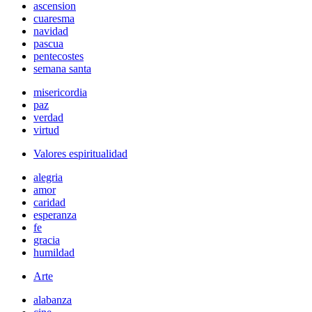
ascension
cuaresma
navidad
pascua
pentecostes
semana santa
misericordia
paz
verdad
virtud
Valores espiritualidad
alegria
amor
caridad
esperanza
fe
gracia
humildad
Arte
alabanza