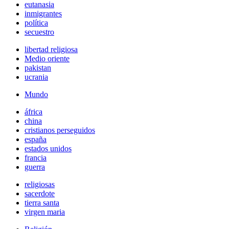
eutanasia
inmigrantes
política
secuestro
libertad religiosa
Medio oriente
pakistan
ucrania
Mundo
áfrica
china
cristianos perseguidos
españa
estados unidos
francia
guerra
religiosas
sacerdote
tierra santa
virgen maria