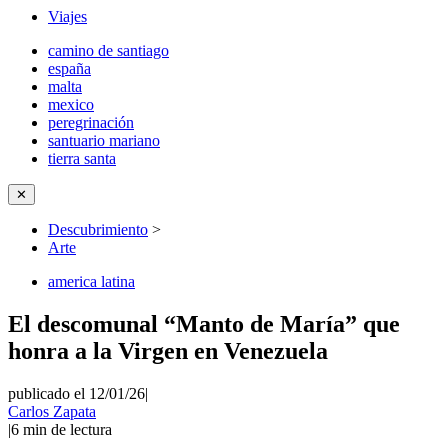
Viajes
camino de santiago
españa
malta
mexico
peregrinación
santuario mariano
tierra santa
✕
Descubrimiento
>
Arte
america latina
El descomunal “Manto de María” que
honra a la Virgen en Venezuela
publicado el 12/01/26
|
Carlos Zapata
|
6
min de lectura