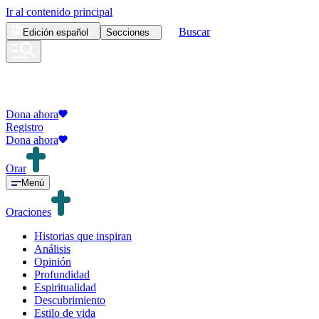
Ir al contenido principal
Buscar
Edición
español
Secciones
Dona ahora
Registro
Dona ahora
Orar
Menú
Oraciones
Historias que inspiran
Análisis
Opinión
Profundidad
Espiritualidad
Descubrimiento
Estilo de vida