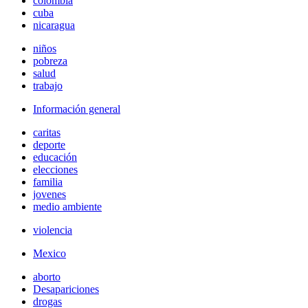
colombia
cuba
nicaragua
niños
pobreza
salud
trabajo
Información general
caritas
deporte
educación
elecciones
familia
jovenes
medio ambiente
violencia
Mexico
aborto
Desapariciones
drogas