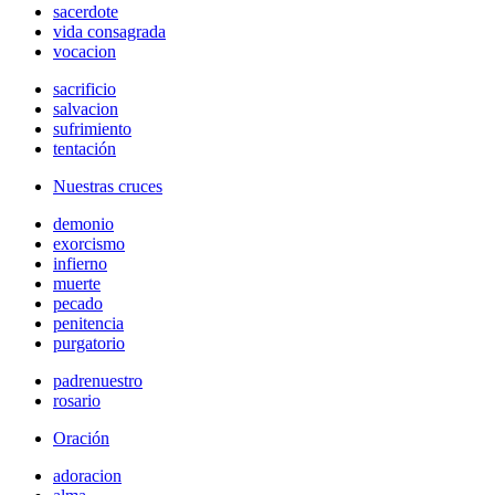
sacerdote
vida consagrada
vocacion
sacrificio
salvacion
sufrimiento
tentación
Nuestras cruces
demonio
exorcismo
infierno
muerte
pecado
penitencia
purgatorio
padrenuestro
rosario
Oración
adoracion