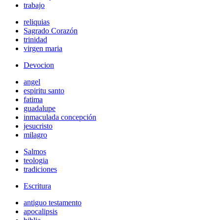
trabajo
reliquias
Sagrado Corazón
trinidad
virgen maria
Devocion
angel
espiritu santo
fatima
guadalupe
inmaculada concepción
jesucristo
milagro
Salmos
teologia
tradiciones
Escritura
antiguo testamento
apocalipsis