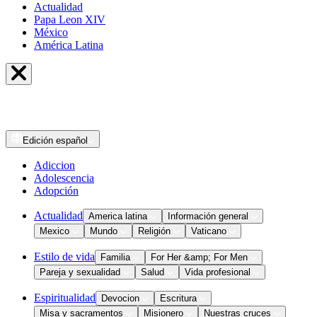
Actualidad
Papa Leon XIV
México
América Latina
Edición
español
Adiccion
Adolescencia
Adopción
Actualidad
America latina
Información general
Mexico
Mundo
Religión
Vaticano
Estilo de vida
Familia
For Her &amp; For Men
Pareja y sexualidad
Salud
Vida profesional
Espiritualidad
Devocion
Escritura
Misa y sacramentos
Misionero
Nuestras cruces