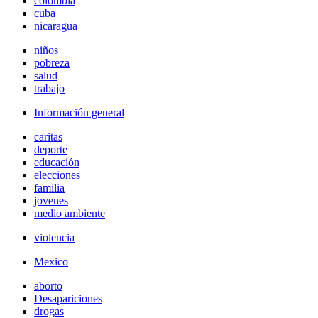
colombia
cuba
nicaragua
niños
pobreza
salud
trabajo
Información general
caritas
deporte
educación
elecciones
familia
jovenes
medio ambiente
violencia
Mexico
aborto
Desapariciones
drogas