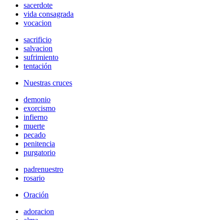
sacerdote
vida consagrada
vocacion
sacrificio
salvacion
sufrimiento
tentación
Nuestras cruces
demonio
exorcismo
infierno
muerte
pecado
penitencia
purgatorio
padrenuestro
rosario
Oración
adoracion