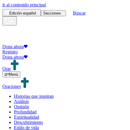
Ir al contenido principal
Buscar
Edición
español
Secciones
Dona ahora
Registro
Dona ahora
Orar
Menú
Oraciones
Historias que inspiran
Análisis
Opinión
Profundidad
Espiritualidad
Descubrimiento
Estilo de vida