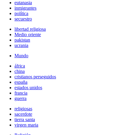
eutanasia
inmigrantes
política
secuestro
libertad religiosa
Medio oriente
pakistan
ucrania
Mundo
áfrica
china
cristianos perseguidos
españa
estados unidos
francia
guerra
religiosas
sacerdote
tierra santa
virgen maria