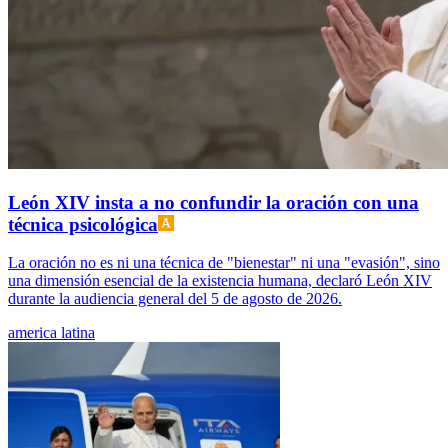
León XIV insta a no confundir la oración con una
técnica psicológica
La oración no es ni una técnica de "bienestar" ni una "evasión", sino
una dimensión esencial de la existencia humana, declaró León XIV
durante la audiencia general del 5 de agosto de 2026.
america latina