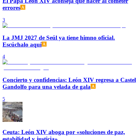
El Papa León XIV aconseja qué hacer al cometer
errores
3
La JMJ 2027 de Seúl ya tiene himno oficial.
Escúchalo aquí
4
Concierto y confidencias: León XIV regresa a Castel
Gandolfo para una velada de gala
5
Ceuta: León XIV aboga por «soluciones de paz,
estabilidad y justicia»