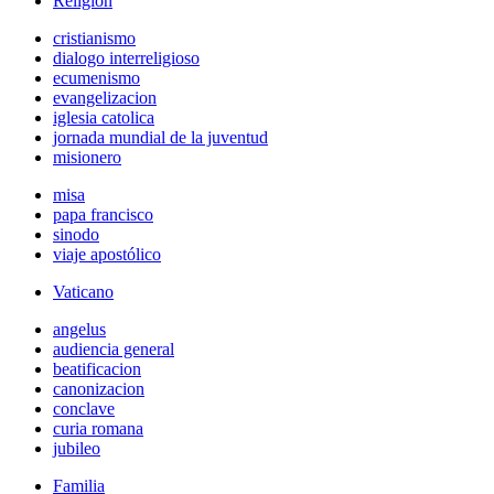
Religión
cristianismo
dialogo interreligioso
ecumenismo
evangelizacion
iglesia catolica
jornada mundial de la juventud
misionero
misa
papa francisco
sinodo
viaje apostólico
Vaticano
angelus
audiencia general
beatificacion
canonizacion
conclave
curia romana
jubileo
Familia