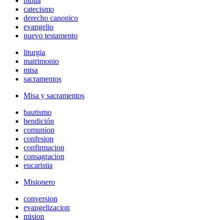
biblia
catecismo
derecho canonico
evangelio
nuevo testamento
liturgia
matrimonio
misa
sacramentos
Misa y sacramentos
bautismo
bendición
comunion
confesion
confirmacion
consagracion
eucaristia
Misionero
conversion
evangelizacion
mision