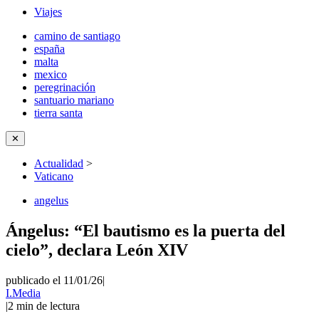
Viajes
camino de santiago
españa
malta
mexico
peregrinación
santuario mariano
tierra santa
✕
Actualidad
>
Vaticano
angelus
Ángelus: “El bautismo es la puerta del
cielo”, declara León XIV
publicado el 11/01/26
|
I.Media
|
2
min de lectura