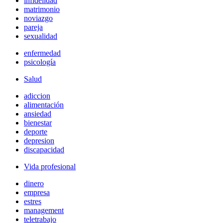
infidelidad
matrimonio
noviazgo
pareja
sexualidad
enfermedad
psicología
Salud
adiccion
alimentación
ansiedad
bienestar
deporte
depresion
discapacidad
Vida profesional
dinero
empresa
estres
management
teletrabajo