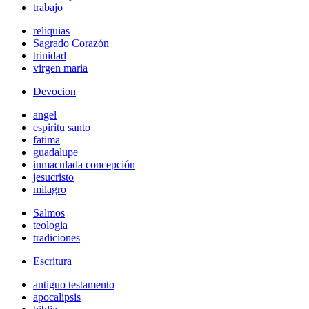
trabajo
reliquias
Sagrado Corazón
trinidad
virgen maria
Devocion
angel
espiritu santo
fatima
guadalupe
inmaculada concepción
jesucristo
milagro
Salmos
teologia
tradiciones
Escritura
antiguo testamento
apocalipsis