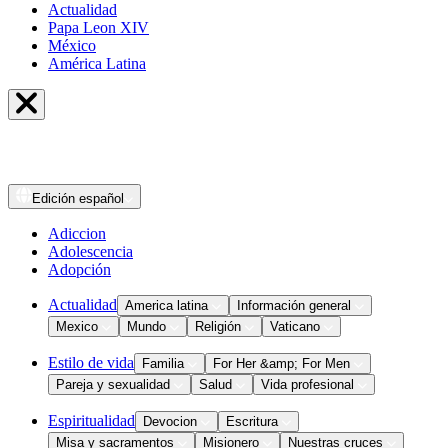
Actualidad
Papa Leon XIV
México
América Latina
Edición
español
Adiccion
Adolescencia
Adopción
Actualidad
America latina
Información general
Mexico
Mundo
Religión
Vaticano
Estilo de vida
Familia
For Her &amp; For Men
Pareja y sexualidad
Salud
Vida profesional
Espiritualidad
Devocion
Escritura
Misa y sacramentos
Misionero
Nuestras cruces