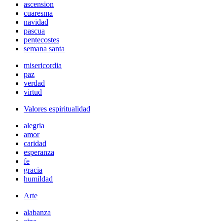
ascension
cuaresma
navidad
pascua
pentecostes
semana santa
misericordia
paz
verdad
virtud
Valores espiritualidad
alegria
amor
caridad
esperanza
fe
gracia
humildad
Arte
alabanza