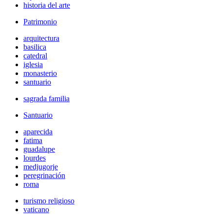
historia del arte
Patrimonio
arquitectura
basilica
catedral
iglesia
monasterio
santuario
sagrada familia
Santuario
aparecida
fatima
guadalupe
lourdes
medjugorje
peregrinación
roma
turismo religioso
vaticano