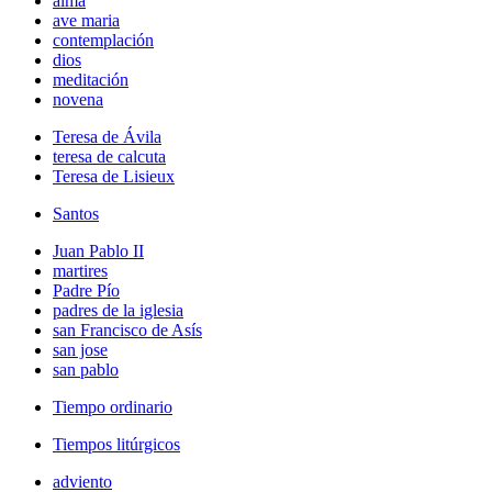
alma
ave maria
contemplación
dios
meditación
novena
Teresa de Ávila
teresa de calcuta
Teresa de Lisieux
Santos
Juan Pablo II
martires
Padre Pío
padres de la iglesia
san Francisco de Asís
san jose
san pablo
Tiempo ordinario
Tiempos litúrgicos
adviento