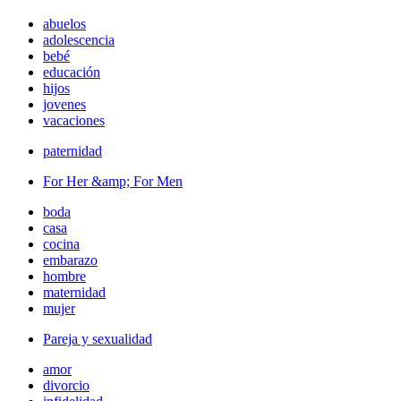
abuelos
adolescencia
bebé
educación
hijos
jovenes
vacaciones
paternidad
For Her &amp; For Men
boda
casa
cocina
embarazo
hombre
maternidad
mujer
Pareja y sexualidad
amor
divorcio