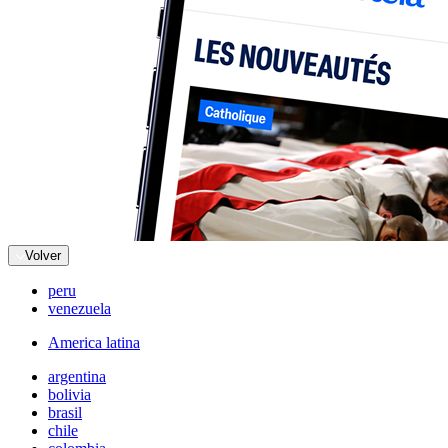
Volver
peru
venezuela
America latina
argentina
bolivia
brasil
chile