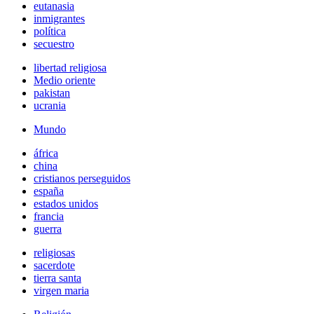
eutanasia
inmigrantes
política
secuestro
libertad religiosa
Medio oriente
pakistan
ucrania
Mundo
áfrica
china
cristianos perseguidos
españa
estados unidos
francia
guerra
religiosas
sacerdote
tierra santa
virgen maria