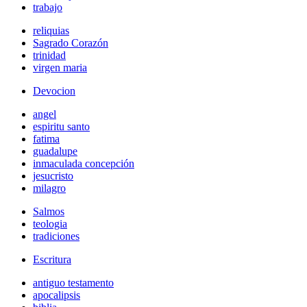
trabajo
reliquias
Sagrado Corazón
trinidad
virgen maria
Devocion
angel
espiritu santo
fatima
guadalupe
inmaculada concepción
jesucristo
milagro
Salmos
teologia
tradiciones
Escritura
antiguo testamento
apocalipsis