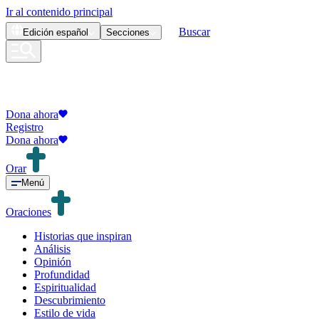
Ir al contenido principal
Buscar
Edición
español
Secciones
Dona ahora
Registro
Dona ahora
Orar
Menú
Oraciones
Historias que inspiran
Análisis
Opinión
Profundidad
Espiritualidad
Descubrimiento
Estilo de vida