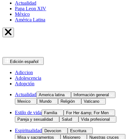
Actualidad
Papa Leon XIV
México
América Latina
Edición
español
Adiccion
Adolescencia
Adopción
Actualidad
America latina
Información general
Mexico
Mundo
Religión
Vaticano
Estilo de vida
Familia
For Her &amp; For Men
Pareja y sexualidad
Salud
Vida profesional
Espiritualidad
Devocion
Escritura
Misa y sacramentos
Misionero
Nuestras cruces