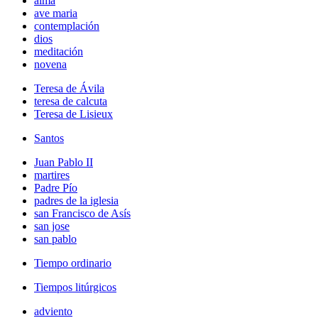
alma
ave maria
contemplación
dios
meditación
novena
Teresa de Ávila
teresa de calcuta
Teresa de Lisieux
Santos
Juan Pablo II
martires
Padre Pío
padres de la iglesia
san Francisco de Asís
san jose
san pablo
Tiempo ordinario
Tiempos litúrgicos
adviento