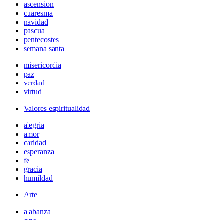
ascension
cuaresma
navidad
pascua
pentecostes
semana santa
misericordia
paz
verdad
virtud
Valores espiritualidad
alegria
amor
caridad
esperanza
fe
gracia
humildad
Arte
alabanza