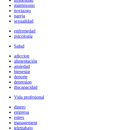
infidelidad
matrimonio
noviazgo
pareja
sexualidad
enfermedad
psicología
Salud
adiccion
alimentación
ansiedad
bienestar
deporte
depresion
discapacidad
Vida profesional
dinero
empresa
estres
management
teletrabajo