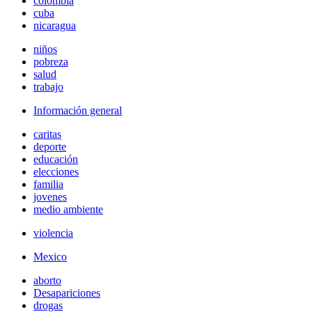
colombia
cuba
nicaragua
niños
pobreza
salud
trabajo
Información general
caritas
deporte
educación
elecciones
familia
jovenes
medio ambiente
violencia
Mexico
aborto
Desapariciones
drogas