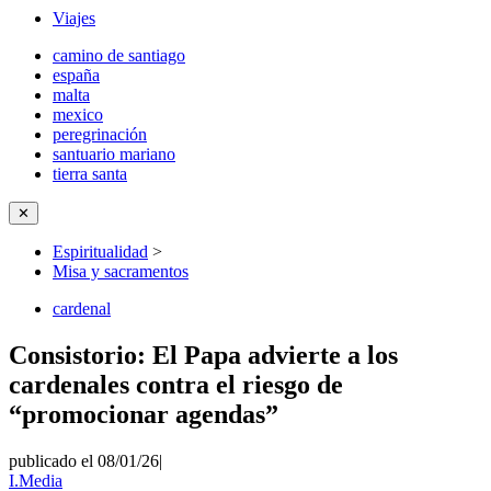
Viajes
camino de santiago
españa
malta
mexico
peregrinación
santuario mariano
tierra santa
✕
Espiritualidad
>
Misa y sacramentos
cardenal
Consistorio: El Papa advierte a los
cardenales contra el riesgo de
“promocionar agendas”
publicado el 08/01/26
|
I.Media