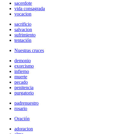
sacerdote
vida consagrada
vocacion
sacrificio
salvacion
sufrimiento
tentación
Nuestras cruces
demonio
exorcismo
infierno
muerte
pecado
penitencia
purgatorio
padrenuestro
rosario
Oración
adoracion