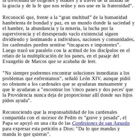
la diversidad de orígenes y edades y a través de la unidad de
la gracia y de la fe que nos reúne y nos une en la fraternidad".
Reconoció que, frente a la “gran multitud” de la humanidad
hambrienta de bondad y paz, en un mundo donde la saciedad y
el hambre, la abundancia y la miseria, la lucha por la
supervivencia y el desesperado vacío existencial siguen
dividiendo y lastimando a individuos, naciones y comunidades,
los cardenales pueden sentirse “incapaces e impotentes”.
Luego trazó un paralelo con la actitud de los discípulos en el
relato de la multiplicación de los panes, en el pasaje del
Evangelio de Marcos que se acababa de leer.
"No siempre podremos encontrar soluciones inmediatas a los
problemas que enfrentamos", señaló León XIV, aunque pidió
no obstante a los cardenales que se ayudaran mutuamente y
que le ayudaran a "encontrar los 'cinco panes y dos peces' que
la Providencia nunca deja de proporcionar allí donde sus hijos
piden ayuda".
Reconociendo que la responsabilidad de los cardenales
compartida con el sucesor de Pedro es "grave y pesada", el
Papa se apoyó en una cita de las
Confesiones
de san Agustín
para expresar esta petición a Dios: "Da lo que mandas y
manda lo que quieras".