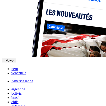
Volver
peru
venezuela
America latina
argentina
bolivia
brasil
chile