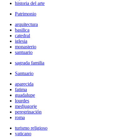
historia del arte
Patrimonio
arquitectura
basilica
catedral
iglesia
monasterio
santuario
sagrada familia
Santuario
aparecida
fatima
guadalupe
lourdes
medjugorje
peregrinación
roma
turismo religioso
vaticano