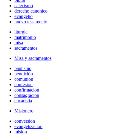
biblia
catecismo
derecho canonico
evangelio
nuevo testamento
liturgia
matrimonio
misa
sacramentos
Misa y sacramentos
bautismo
bendición
comunion
confesion
confirmacion
consagracion
eucaristia
Misionero
conversion
evangelizacion
mision