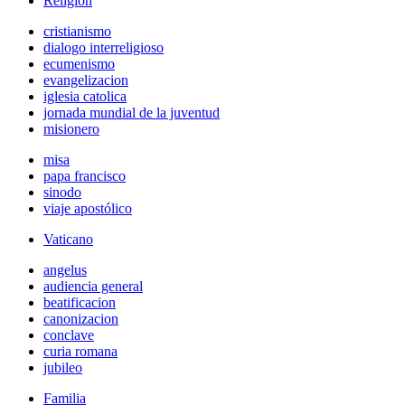
Religión
cristianismo
dialogo interreligioso
ecumenismo
evangelizacion
iglesia catolica
jornada mundial de la juventud
misionero
misa
papa francisco
sinodo
viaje apostólico
Vaticano
angelus
audiencia general
beatificacion
canonizacion
conclave
curia romana
jubileo
Familia