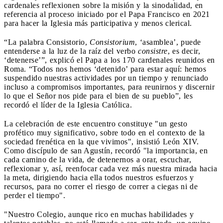
cardenales reflexionen sobre la misión y la sinodalidad, en
referencia al proceso iniciado por el Papa Francisco en 2021
para hacer la Iglesia más participativa y menos clerical.
“La palabra Consistorio,
Consistorium
, ‘asamblea’, puede
entenderse a la luz de la raíz del verbo
consistre
, es decir,
‘detenerse’”, explicó el Papa a los 170 cardenales reunidos en
Roma. “Todos nos hemos ‘detenido’ para estar aquí: hemos
suspendido nuestras actividades por un tiempo y renunciado
incluso a compromisos importantes, para reunirnos y discernir
lo que el Señor nos pide para el bien de su pueblo”, les
recordó el líder de la Iglesia Católica.
La celebración de este encuentro constituye "un gesto
profético muy significativo, sobre todo en el contexto de la
sociedad frenética en la que vivimos", insistió León XIV.
Como discípulo de san Agustín, recordó "la importancia, en
cada camino de la vida, de detenernos a orar, escuchar,
reflexionar y, así, reenfocar cada vez más nuestra mirada hacia
la meta, dirigiendo hacia ella todos nuestros esfuerzos y
recursos, para no correr el riesgo de correr a ciegas ni de
perder el tiempo".
"Nuestro Colegio, aunque rico en muchas habilidades y