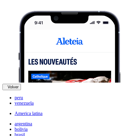
Volver
peru
venezuela
America latina
argentina
bolivia
brasil