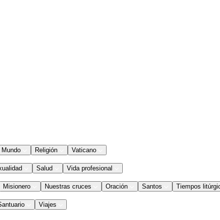
Mundo
Religión
Vaticano
xualidad
Salud
Vida profesional
Misionero
Nuestras cruces
Oración
Santos
Tiempos litúrgi
Santuario
Viajes