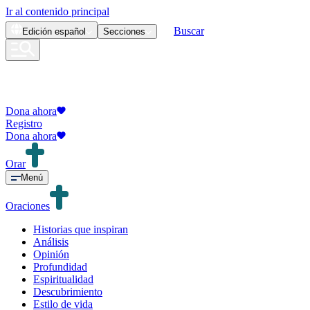
Ir al contenido principal
Buscar
Edición
español
Secciones
Dona ahora
Registro
Dona ahora
Orar
Menú
Oraciones
Historias que inspiran
Análisis
Opinión
Profundidad
Espiritualidad
Descubrimiento
Estilo de vida