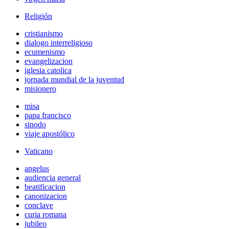
Religión
cristianismo
dialogo interreligioso
ecumenismo
evangelizacion
iglesia catolica
jornada mundial de la juventud
misionero
misa
papa francisco
sinodo
viaje apostólico
Vaticano
angelus
audiencia general
beatificacion
canonizacion
conclave
curia romana
jubileo