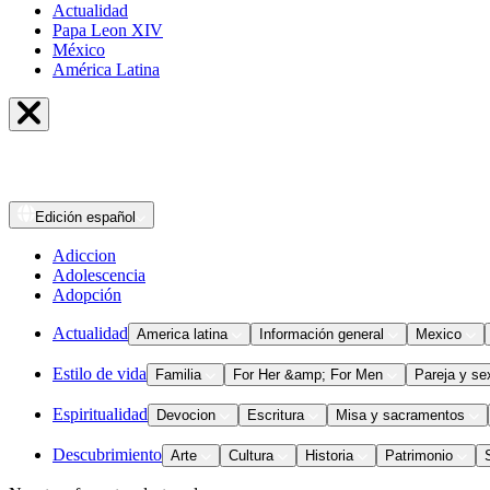
Actualidad
Papa Leon XIV
México
América Latina
Edición
español
Adiccion
Adolescencia
Adopción
Actualidad
America latina
Información general
Mexico
Estilo de vida
Familia
For Her &amp; For Men
Pareja y se
Espiritualidad
Devocion
Escritura
Misa y sacramentos
Descubrimiento
Arte
Cultura
Historia
Patrimonio