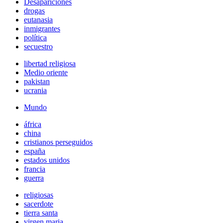
Desapariciones
drogas
eutanasia
inmigrantes
política
secuestro
libertad religiosa
Medio oriente
pakistan
ucrania
Mundo
áfrica
china
cristianos perseguidos
españa
estados unidos
francia
guerra
religiosas
sacerdote
tierra santa
virgen maria