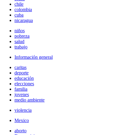
chile
colombia
cuba
nicaragua
niños
pobreza
salud
trabajo
Información general
caritas
deporte
educación
elecciones
familia
jovenes
medio ambiente
violencia
Mexico
aborto