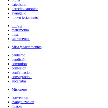
biblia
catecismo
derecho canonico
evangelio
nuevo testamento
liturgia
matrimonio
misa
sacramentos
Misa y sacramentos
bautismo
bendición
comunion
confesion
confirmacion
consagracion
eucaristia
Misionero
conversion
evangelizacion
mision