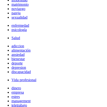
infidelidad
matrimonio
noviazgo
pareja
sexualidad
enfermedad
psicología
Salud
adiccion
alimentación
ansiedad
bienestar
deporte
depresion
discapacidad
Vida profesional
dinero
empresa
estres
management
teletrabajo