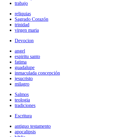
trabajo
reliquias
Sagrado Corazón
trinidad
virgen maria
Devocion
angel
espiritu santo
fatima
guadalupe
inmaculada concepción
jesucristo
milagro
Salmos
teologia
tradiciones
Escritura
antiguo testamento
apocalipsis