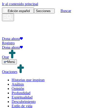
Ir al contenido principal
Buscar
Edición
español
Secciones
Dona ahora
Registro
Dona ahora
Orar
Menú
Oraciones
Historias que inspiran
Análisis
Opinión
Profundidad
Espiritualidad
Descubrimiento
Estilo de vida