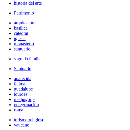
historia del arte
Patrimonio
arquitectura
basilica
catedral
iglesia
monasterio
santuario
sagrada familia
Santuario
aparecida
fatima
guadalupe
lourdes
medjugorje
peregrinación
roma
turismo religioso
vaticano