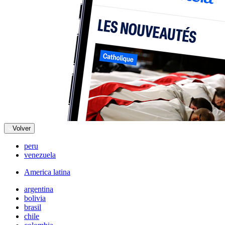
Volver
peru
venezuela
America latina
argentina
bolivia
brasil
chile