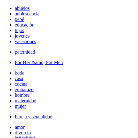
abuelos
adolescencia
bebé
educación
hijos
jovenes
vacaciones
paternidad
For Her &amp; For Men
boda
casa
cocina
embarazo
hombre
maternidad
mujer
Pareja y sexualidad
amor
divorcio