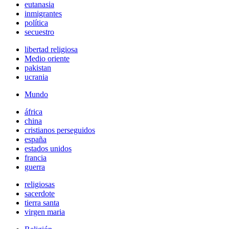
eutanasia
inmigrantes
política
secuestro
libertad religiosa
Medio oriente
pakistan
ucrania
Mundo
áfrica
china
cristianos perseguidos
españa
estados unidos
francia
guerra
religiosas
sacerdote
tierra santa
virgen maria