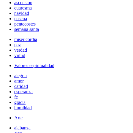
ascension
cuaresma
navidad
pascua
pentecostes
semana santa
misericordia
paz
verdad
virtud
Valores espiritualidad
alegria
amor
caridad
esperanza
fe
gracia
humildad
Arte
alabanza