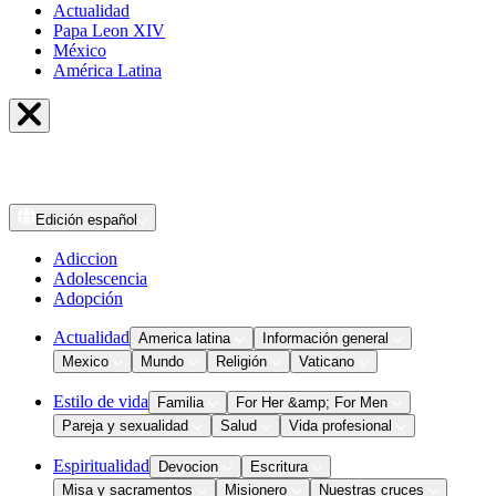
Actualidad
Papa Leon XIV
México
América Latina
Edición
español
Adiccion
Adolescencia
Adopción
Actualidad
America latina
Información general
Mexico
Mundo
Religión
Vaticano
Estilo de vida
Familia
For Her &amp; For Men
Pareja y sexualidad
Salud
Vida profesional
Espiritualidad
Devocion
Escritura
Misa y sacramentos
Misionero
Nuestras cruces