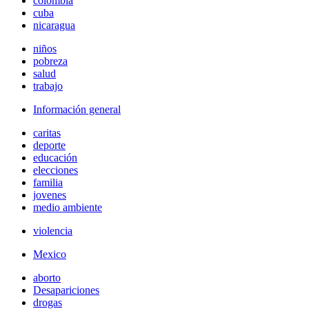
colombia
cuba
nicaragua
niños
pobreza
salud
trabajo
Información general
caritas
deporte
educación
elecciones
familia
jovenes
medio ambiente
violencia
Mexico
aborto
Desapariciones
drogas