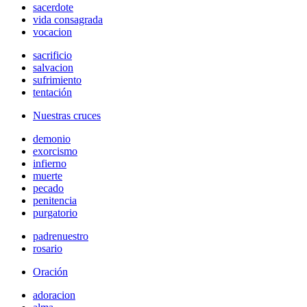
sacerdote
vida consagrada
vocacion
sacrificio
salvacion
sufrimiento
tentación
Nuestras cruces
demonio
exorcismo
infierno
muerte
pecado
penitencia
purgatorio
padrenuestro
rosario
Oración
adoracion