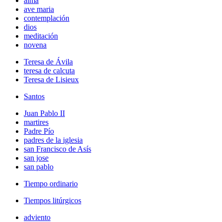
alma
ave maria
contemplación
dios
meditación
novena
Teresa de Ávila
teresa de calcuta
Teresa de Lisieux
Santos
Juan Pablo II
martires
Padre Pío
padres de la iglesia
san Francisco de Asís
san jose
san pablo
Tiempo ordinario
Tiempos litúrgicos
adviento