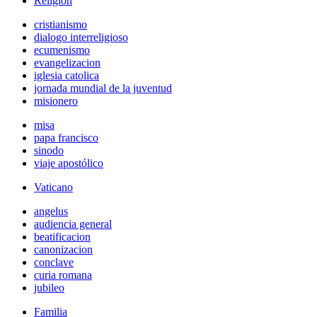
Religión
cristianismo
dialogo interreligioso
ecumenismo
evangelizacion
iglesia catolica
jornada mundial de la juventud
misionero
misa
papa francisco
sinodo
viaje apostólico
Vaticano
angelus
audiencia general
beatificacion
canonizacion
conclave
curia romana
jubileo
Familia