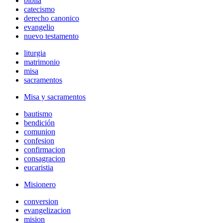
biblia
catecismo
derecho canonico
evangelio
nuevo testamento
liturgia
matrimonio
misa
sacramentos
Misa y sacramentos
bautismo
bendición
comunion
confesion
confirmacion
consagracion
eucaristia
Misionero
conversion
evangelizacion
mision