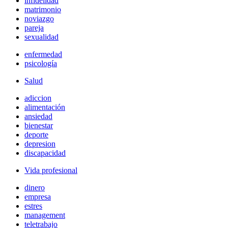
infidelidad
matrimonio
noviazgo
pareja
sexualidad
enfermedad
psicología
Salud
adiccion
alimentación
ansiedad
bienestar
deporte
depresion
discapacidad
Vida profesional
dinero
empresa
estres
management
teletrabajo