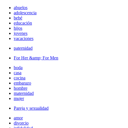
abuelos
adolescencia
bebé
educación
hijos
jovenes
vacaciones
paternidad
For Her &amp; For Men
boda
casa
cocina
embarazo
hombre
maternidad
mujer
Pareja y sexualidad
amor
divorcio