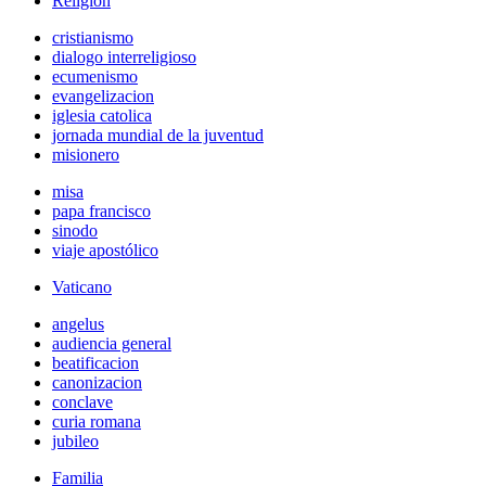
Religión
cristianismo
dialogo interreligioso
ecumenismo
evangelizacion
iglesia catolica
jornada mundial de la juventud
misionero
misa
papa francisco
sinodo
viaje apostólico
Vaticano
angelus
audiencia general
beatificacion
canonizacion
conclave
curia romana
jubileo
Familia