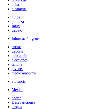
colombia
cuba
nicaragua
niños
pobreza
salud
trabajo
Información general
caritas
deporte
educación
elecciones
familia
jovenes
medio ambiente
violencia
Mexico
aborto
Desapariciones
drogas