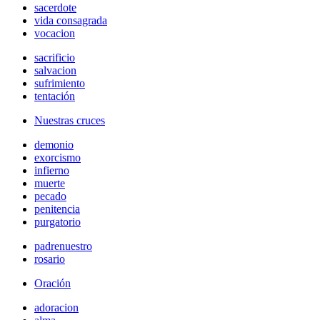
sacerdote
vida consagrada
vocacion
sacrificio
salvacion
sufrimiento
tentación
Nuestras cruces
demonio
exorcismo
infierno
muerte
pecado
penitencia
purgatorio
padrenuestro
rosario
Oración
adoracion