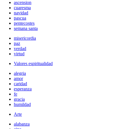
ascension
cuaresma
navidad
pascua
pentecostes
semana santa
misericordia
paz
verdad
virtud
Valores espiritualidad
alegria
amor
caridad
esperanza
fe
gracia
humildad
Arte
alabanza