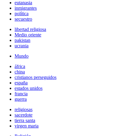
eutanasia
inmigrantes
política
secuestro
libertad religiosa
Medio oriente
pakistan
ucrania
Mundo
áfrica
china
cristianos perseguidos
españa
estados unidos
francia
guerra
religiosas
sacerdote
tierra santa
virgen maria