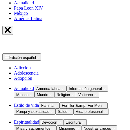
Actualidad
Papa Leon XIV
México
América Latina
Edición
español
Adiccion
Adolescencia
Adopción
Actualidad
America latina
Información general
Mexico
Mundo
Religión
Vaticano
Estilo de vida
Familia
For Her &amp; For Men
Pareja y sexualidad
Salud
Vida profesional
Espiritualidad
Devocion
Escritura
Misa y sacramentos
Misionero
Nuestras cruces