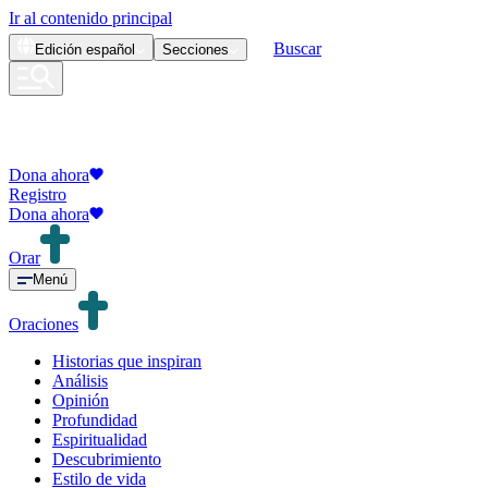
Ir al contenido principal
Buscar
Edición
español
Secciones
Dona ahora
Registro
Dona ahora
Orar
Menú
Oraciones
Historias que inspiran
Análisis
Opinión
Profundidad
Espiritualidad
Descubrimiento
Estilo de vida