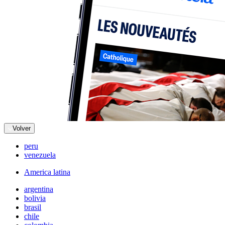
Volver
peru
venezuela
America latina
argentina
bolivia
brasil
chile