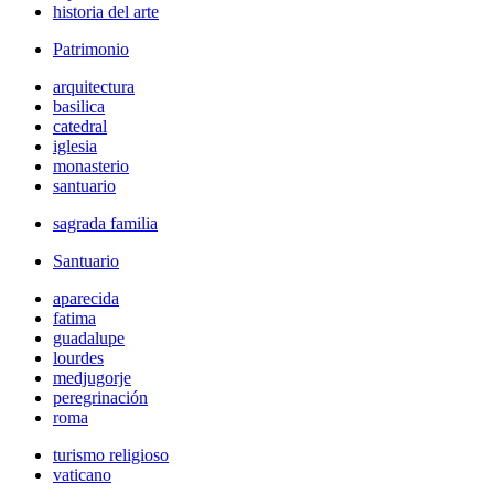
historia del arte
Patrimonio
arquitectura
basilica
catedral
iglesia
monasterio
santuario
sagrada familia
Santuario
aparecida
fatima
guadalupe
lourdes
medjugorje
peregrinación
roma
turismo religioso
vaticano