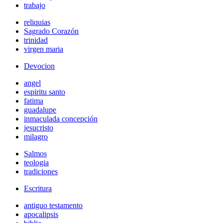
trabajo
reliquias
Sagrado Corazón
trinidad
virgen maria
Devocion
angel
espiritu santo
fatima
guadalupe
inmaculada concepción
jesucristo
milagro
Salmos
teologia
tradiciones
Escritura
antiguo testamento
apocalipsis