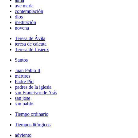
alma
ave maria
contemplación
dios
meditación
novena
Teresa de Ávila
teresa de calcuta
Teresa de Lisieux
Santos
Juan Pablo II
martires
Padre Pío
padres de la iglesia
san Francisco de Asís
san jose
san pablo
Tiempo ordinario
Tiempos litúrgicos
adviento