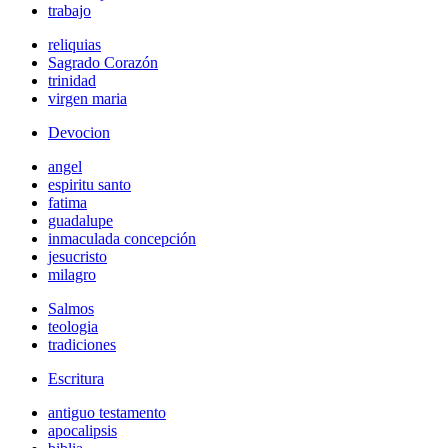
trabajo
reliquias
Sagrado Corazón
trinidad
virgen maria
Devocion
angel
espiritu santo
fatima
guadalupe
inmaculada concepción
jesucristo
milagro
Salmos
teologia
tradiciones
Escritura
antiguo testamento
apocalipsis