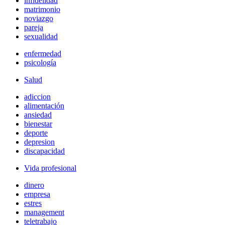
infidelidad
matrimonio
noviazgo
pareja
sexualidad
enfermedad
psicología
Salud
adiccion
alimentación
ansiedad
bienestar
deporte
depresion
discapacidad
Vida profesional
dinero
empresa
estres
management
teletrabajo