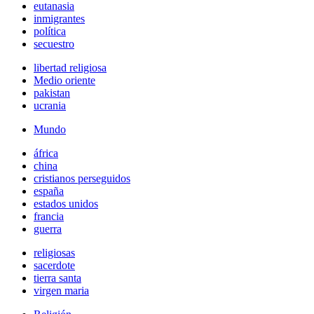
eutanasia
inmigrantes
política
secuestro
libertad religiosa
Medio oriente
pakistan
ucrania
Mundo
áfrica
china
cristianos perseguidos
españa
estados unidos
francia
guerra
religiosas
sacerdote
tierra santa
virgen maria