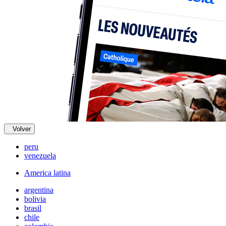
Volver
peru
venezuela
America latina
argentina
bolivia
brasil
chile