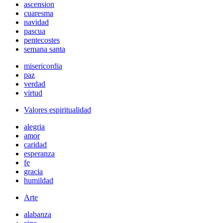
ascension
cuaresma
navidad
pascua
pentecostes
semana santa
misericordia
paz
verdad
virtud
Valores espiritualidad
alegria
amor
caridad
esperanza
fe
gracia
humildad
Arte
alabanza