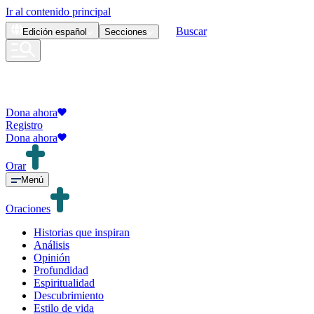
Ir al contenido principal
Buscar
Edición
español
Secciones
Dona ahora
Registro
Dona ahora
Orar
Menú
Oraciones
Historias que inspiran
Análisis
Opinión
Profundidad
Espiritualidad
Descubrimiento
Estilo de vida