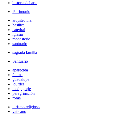
historia del arte
Patrimonio
arquitectura
basilica
catedral
iglesia
monasterio
santuario
sagrada familia
Santuario
aparecida
fatima
guadalupe
lourdes
medjugorje
peregrinación
roma
turismo religioso
vaticano