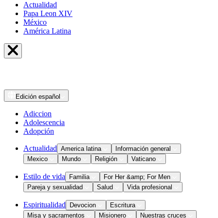
Actualidad
Papa Leon XIV
México
América Latina
Edición
español
Adiccion
Adolescencia
Adopción
Actualidad
America latina
Información general
Mexico
Mundo
Religión
Vaticano
Estilo de vida
Familia
For Her &amp; For Men
Pareja y sexualidad
Salud
Vida profesional
Espiritualidad
Devocion
Escritura
Misa y sacramentos
Misionero
Nuestras cruces