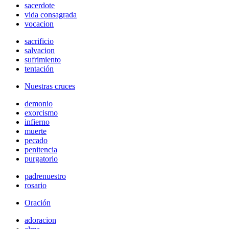
sacerdote
vida consagrada
vocacion
sacrificio
salvacion
sufrimiento
tentación
Nuestras cruces
demonio
exorcismo
infierno
muerte
pecado
penitencia
purgatorio
padrenuestro
rosario
Oración
adoracion