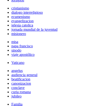
Religión
cristianismo
dialogo interreligioso
ecumenismo
evangelizacion
iglesia catolica
jornada mundial de la juventud
misionero
misa
papa francisco
sinodo
viaje apostólico
Vaticano
angelus
audiencia general
beatificacion
canonizacion
conclave
curia romana
jubileo
Familia