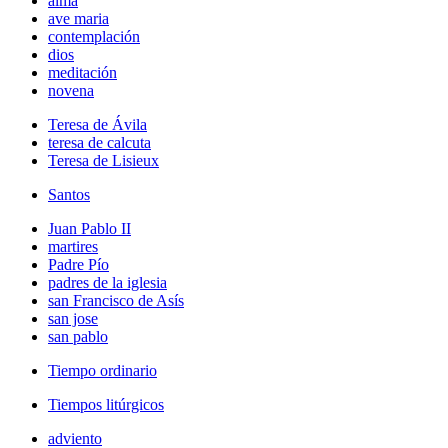
alma
ave maria
contemplación
dios
meditación
novena
Teresa de Ávila
teresa de calcuta
Teresa de Lisieux
Santos
Juan Pablo II
martires
Padre Pío
padres de la iglesia
san Francisco de Asís
san jose
san pablo
Tiempo ordinario
Tiempos litúrgicos
adviento