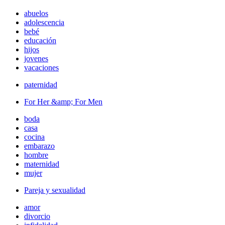
abuelos
adolescencia
bebé
educación
hijos
jovenes
vacaciones
paternidad
For Her &amp; For Men
boda
casa
cocina
embarazo
hombre
maternidad
mujer
Pareja y sexualidad
amor
divorcio