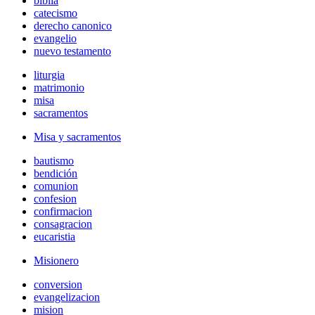
biblia
catecismo
derecho canonico
evangelio
nuevo testamento
liturgia
matrimonio
misa
sacramentos
Misa y sacramentos
bautismo
bendición
comunion
confesion
confirmacion
consagracion
eucaristia
Misionero
conversion
evangelizacion
mision