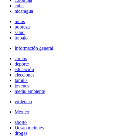
colombia
cuba
nicaragua
niños
pobreza
salud
trabajo
Información general
caritas
deporte
educación
elecciones
familia
jovenes
medio ambiente
violencia
Mexico
aborto
Desapariciones
drogas