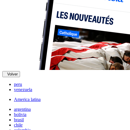
Volver
peru
venezuela
America latina
argentina
bolivia
brasil
chile