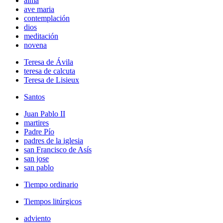
alma
ave maria
contemplación
dios
meditación
novena
Teresa de Ávila
teresa de calcuta
Teresa de Lisieux
Santos
Juan Pablo II
martires
Padre Pío
padres de la iglesia
san Francisco de Asís
san jose
san pablo
Tiempo ordinario
Tiempos litúrgicos
adviento