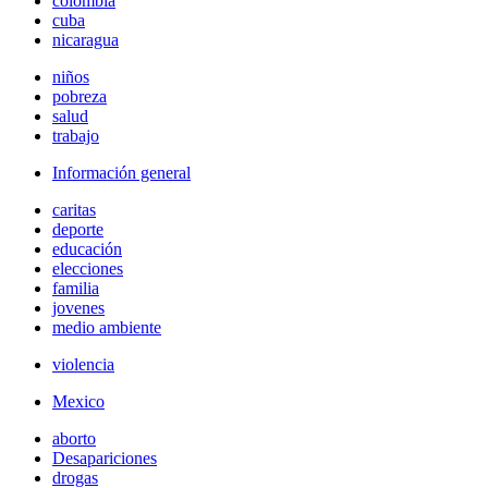
colombia
cuba
nicaragua
niños
pobreza
salud
trabajo
Información general
caritas
deporte
educación
elecciones
familia
jovenes
medio ambiente
violencia
Mexico
aborto
Desapariciones
drogas