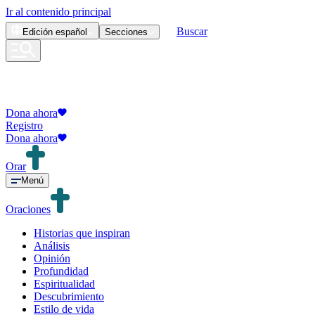
Ir al contenido principal
Buscar
Edición
español
Secciones
Dona ahora
Registro
Dona ahora
Orar
Menú
Oraciones
Historias que inspiran
Análisis
Opinión
Profundidad
Espiritualidad
Descubrimiento
Estilo de vida