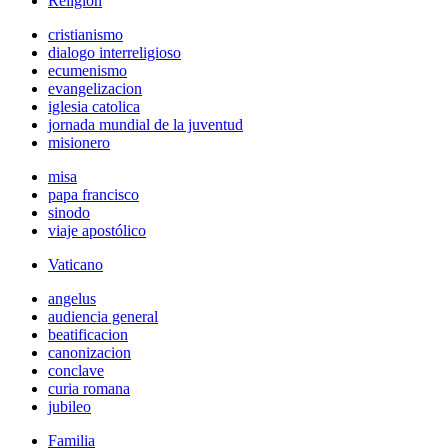
Religión
cristianismo
dialogo interreligioso
ecumenismo
evangelizacion
iglesia catolica
jornada mundial de la juventud
misionero
misa
papa francisco
sinodo
viaje apostólico
Vaticano
angelus
audiencia general
beatificacion
canonizacion
conclave
curia romana
jubileo
Familia