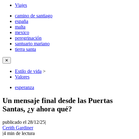
Viajes
camino de santiago
españa
malta
mexico
peregrinación
santuario mariano
tierra santa
✕
Estilo de vida
>
Valores
esperanza
Un mensaje final desde las Puertas
Santas, ¿y ahora qué?
publicado el 28/12/25
|
Cerith Gardiner
|
4
min de lectura