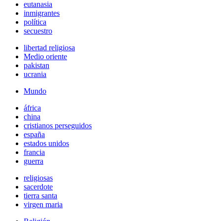
eutanasia
inmigrantes
política
secuestro
libertad religiosa
Medio oriente
pakistan
ucrania
Mundo
áfrica
china
cristianos perseguidos
españa
estados unidos
francia
guerra
religiosas
sacerdote
tierra santa
virgen maria