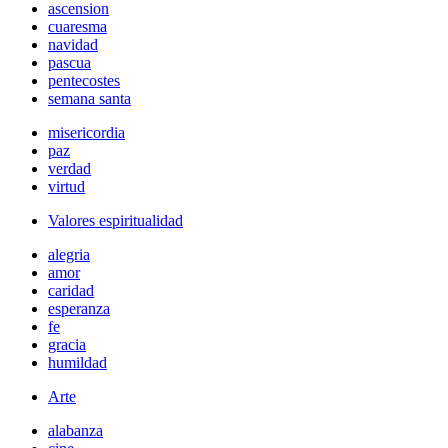
ascension
cuaresma
navidad
pascua
pentecostes
semana santa
misericordia
paz
verdad
virtud
Valores espiritualidad
alegria
amor
caridad
esperanza
fe
gracia
humildad
Arte
alabanza