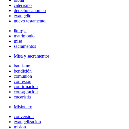
biblia
catecismo
derecho canonico
evangelio
nuevo testamento
liturgia
matrimonio
misa
sacramentos
Misa y sacramentos
bautismo
bendición
comunion
confesion
confirmacion
consagracion
eucaristia
Misionero
conversion
evangelizacion
mision