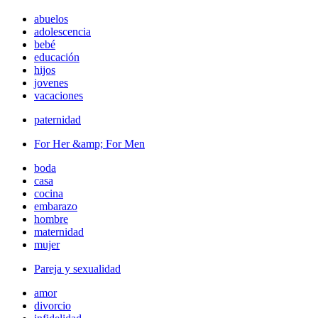
abuelos
adolescencia
bebé
educación
hijos
jovenes
vacaciones
paternidad
For Her &amp; For Men
boda
casa
cocina
embarazo
hombre
maternidad
mujer
Pareja y sexualidad
amor
divorcio