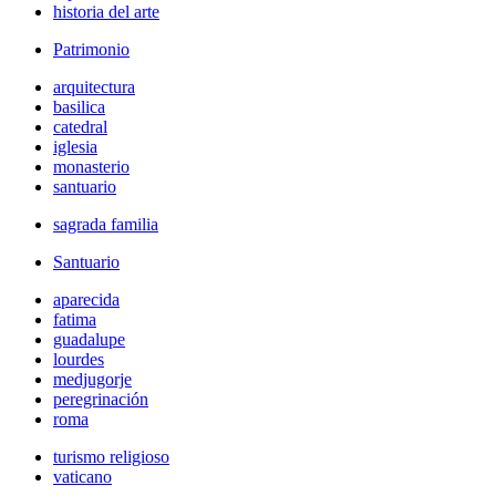
historia del arte
Patrimonio
arquitectura
basilica
catedral
iglesia
monasterio
santuario
sagrada familia
Santuario
aparecida
fatima
guadalupe
lourdes
medjugorje
peregrinación
roma
turismo religioso
vaticano