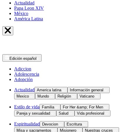
Actualidad
Papa Leon XIV
México
América Latina
Edición
español
Adiccion
Adolescencia
Adopción
Actualidad
America latina
Información general
Mexico
Mundo
Religión
Vaticano
Estilo de vida
Familia
For Her &amp; For Men
Pareja y sexualidad
Salud
Vida profesional
Espiritualidad
Devocion
Escritura
Misa y sacramentos
Misionero
Nuestras cruces