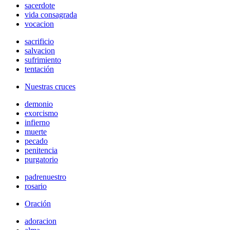
sacerdote
vida consagrada
vocacion
sacrificio
salvacion
sufrimiento
tentación
Nuestras cruces
demonio
exorcismo
infierno
muerte
pecado
penitencia
purgatorio
padrenuestro
rosario
Oración
adoracion