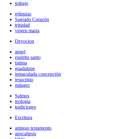
trabajo
reliquias
Sagrado Corazón
trinidad
virgen maria
Devocion
angel
espiritu santo
fatima
guadalupe
inmaculada concepción
jesucristo
milagro
Salmos
teologia
tradiciones
Escritura
antiguo testamento
apocalipsis