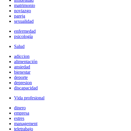
infidelidad
matrimonio
noviazgo
pareja
sexualidad
enfermedad
psicología
Salud
adiccion
alimentación
ansiedad
bienestar
deporte
depresion
discapacidad
Vida profesional
dinero
empresa
estres
management
teletrabajo