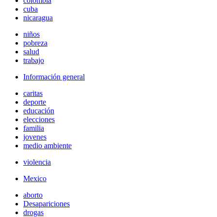
colombia
cuba
nicaragua
niños
pobreza
salud
trabajo
Información general
caritas
deporte
educación
elecciones
familia
jovenes
medio ambiente
violencia
Mexico
aborto
Desapariciones
drogas