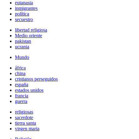
eutanasia
inmigrantes
política
secuestro
libertad religiosa
Medio oriente
pakistan
ucrania
Mundo
áfrica
china
cristianos perseguidos
españa
estados unidos
francia
guerra
religiosas
sacerdote
tierra santa
virgen maria