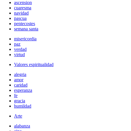
ascension
cuaresma
navidad
pascua
pentecostes
semana santa
misericordia
paz
verdad
virtud
Valores espiritualidad
alegria
amor
caridad
esperanza
fe
gracia
humildad
Arte
alabanza