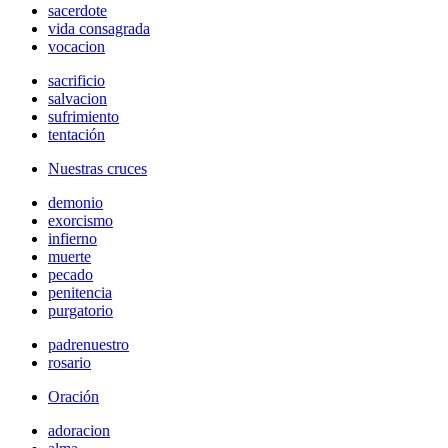
sacerdote
vida consagrada
vocacion
sacrificio
salvacion
sufrimiento
tentación
Nuestras cruces
demonio
exorcismo
infierno
muerte
pecado
penitencia
purgatorio
padrenuestro
rosario
Oración
adoracion