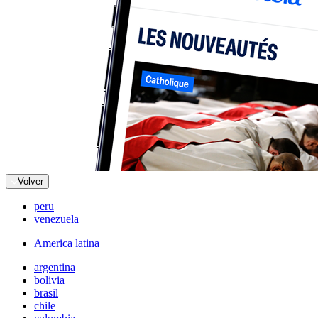
Volver
peru
venezuela
America latina
argentina
bolivia
brasil
chile