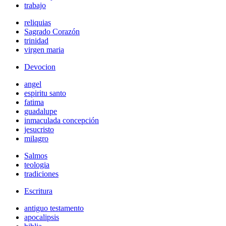
trabajo
reliquias
Sagrado Corazón
trinidad
virgen maria
Devocion
angel
espiritu santo
fatima
guadalupe
inmaculada concepción
jesucristo
milagro
Salmos
teologia
tradiciones
Escritura
antiguo testamento
apocalipsis