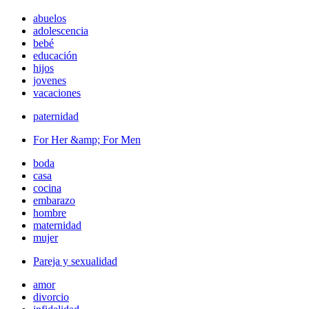
abuelos
adolescencia
bebé
educación
hijos
jovenes
vacaciones
paternidad
For Her &amp; For Men
boda
casa
cocina
embarazo
hombre
maternidad
mujer
Pareja y sexualidad
amor
divorcio