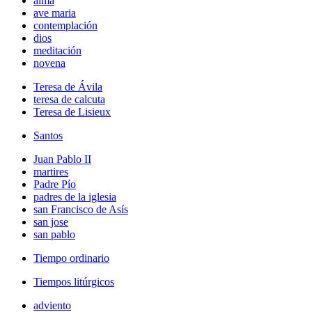
alma
ave maria
contemplación
dios
meditación
novena
Teresa de Ávila
teresa de calcuta
Teresa de Lisieux
Santos
Juan Pablo II
martires
Padre Pío
padres de la iglesia
san Francisco de Asís
san jose
san pablo
Tiempo ordinario
Tiempos litúrgicos
adviento