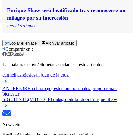
Enrique Shaw será beatificado tras reconocerse un
milagro por su intercesión
Lea el artículo
Copiar el enlace
Archivar artículo
Compartir en
:
Las palabras clave/etiquetas asociadas a este artículo:
carmelitas
iglesia
san juan de la cruz
ANTERIOR
En el trabajo, estos micro rituales proporcionan
bienestar
SIGUIENTE
(VIDEO) El milagro atribuido a Enrique Shaw
Newsletter
Recibe Aleteia cada día en tu correo electrónico.