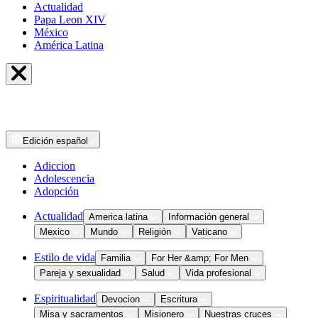
Actualidad
Papa Leon XIV
México
América Latina
Edición
español
Adiccion
Adolescencia
Adopción
Actualidad
America latina
Información general
Mexico
Mundo
Religión
Vaticano
Estilo de vida
Familia
For Her &amp; For Men
Pareja y sexualidad
Salud
Vida profesional
Espiritualidad
Devocion
Escritura
Misa y sacramentos
Misionero
Nuestras cruces