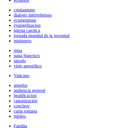
Religión
cristianismo
dialogo interreligioso
ecumenismo
evangelizacion
iglesia catolica
jornada mundial de la juventud
misionero
misa
papa francisco
sinodo
viaje apostólico
Vaticano
angelus
audiencia general
beatificacion
canonizacion
conclave
curia romana
jubileo
Familia