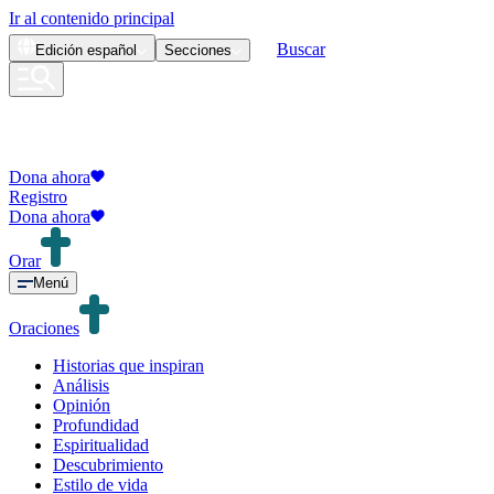
Ir al contenido principal
Buscar
Edición
español
Secciones
Dona ahora
Registro
Dona ahora
Orar
Menú
Oraciones
Historias que inspiran
Análisis
Opinión
Profundidad
Espiritualidad
Descubrimiento
Estilo de vida