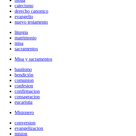
biblia
catecismo
derecho canonico
evangelio
nuevo testamento
liturgia
matrimonio
misa
sacramentos
Misa y sacramentos
bautismo
bendición
comunion
confesion
confirmacion
consagracion
eucaristia
Misionero
conversion
evangelizacion
mision