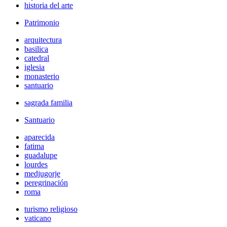
historia del arte
Patrimonio
arquitectura
basilica
catedral
iglesia
monasterio
santuario
sagrada familia
Santuario
aparecida
fatima
guadalupe
lourdes
medjugorje
peregrinación
roma
turismo religioso
vaticano