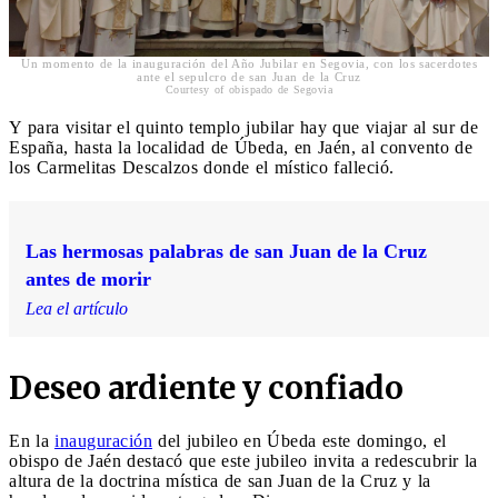
Un momento de la inauguración del Año Jubilar en Segovia, con los sacerdotes
ante el sepulcro de san Juan de la Cruz
Courtesy of obispado de Segovia
Y para visitar el quinto templo jubilar hay que viajar al sur de
España, hasta la localidad de Úbeda, en Jaén, al convento de
los Carmelitas Descalzos donde el místico falleció.
Las hermosas palabras de san Juan de la Cruz
antes de morir
Lea el artículo
Deseo ardiente y confiado
En la
inauguración
del jubileo en Úbeda este domingo, el
obispo de Jaén destacó que este jubileo invita a redescubrir la
altura de la doctrina mística de san Juan de la Cruz y la