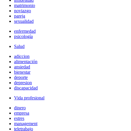
infidelidad
matrimonio
noviazgo
pareja
sexualidad
enfermedad
psicología
Salud
adiccion
alimentación
ansiedad
bienestar
deporte
depresion
discapacidad
Vida profesional
dinero
empresa
estres
management
teletrabajo