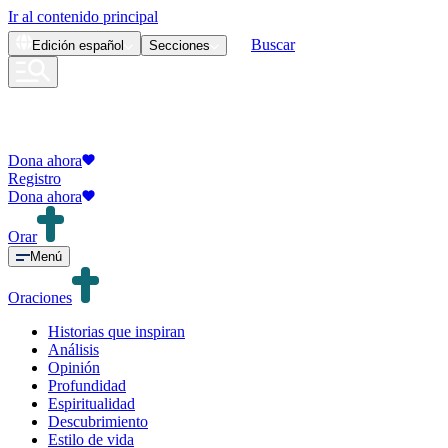
Ir al contenido principal
Buscar
Edición
español
Secciones
Dona ahora
Registro
Dona ahora
Orar
Menú
Oraciones
Historias que inspiran
Análisis
Opinión
Profundidad
Espiritualidad
Descubrimiento
Estilo de vida