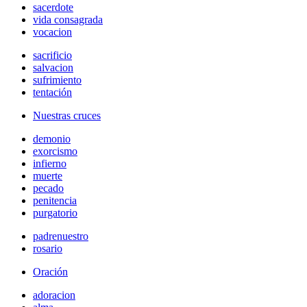
sacerdote
vida consagrada
vocacion
sacrificio
salvacion
sufrimiento
tentación
Nuestras cruces
demonio
exorcismo
infierno
muerte
pecado
penitencia
purgatorio
padrenuestro
rosario
Oración
adoracion