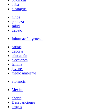
colombia
cuba
nicaragua
niños
pobreza
salud
trabajo
Información general
caritas
deporte
educación
elecciones
familia
jovenes
medio ambiente
violencia
Mexico
aborto
Desapariciones
drogas