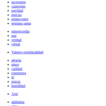
ascension
cuaresma
navidad
pascua
pentecostes
semana santa
misericordia
paz
verdad
virtud
Valores espiritualidad
alegria
amor
caridad
esperanza
fe
gracia
humildad
Arte
alabanza