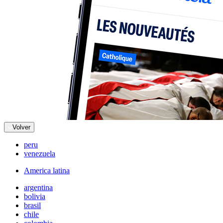
Volver
peru
venezuela
America latina
argentina
bolivia
brasil
chile