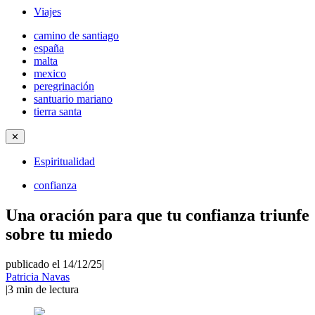
Viajes
camino de santiago
españa
malta
mexico
peregrinación
santuario mariano
tierra santa
✕
Espiritualidad
confianza
Una oración para que tu confianza triunfe
sobre tu miedo
publicado el 14/12/25
|
Patricia Navas
|
3
min de lectura