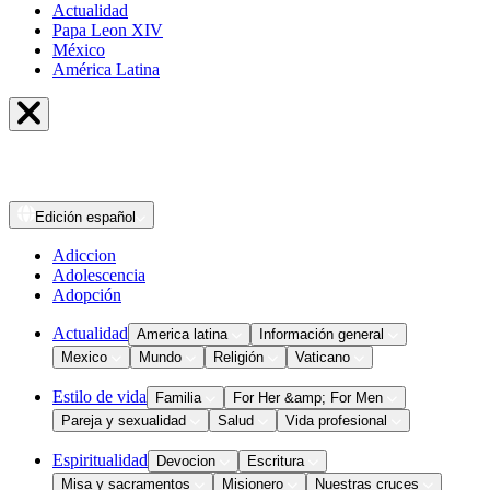
Actualidad
Papa Leon XIV
México
América Latina
Edición
español
Adiccion
Adolescencia
Adopción
Actualidad
America latina
Información general
Mexico
Mundo
Religión
Vaticano
Estilo de vida
Familia
For Her &amp; For Men
Pareja y sexualidad
Salud
Vida profesional
Espiritualidad
Devocion
Escritura
Misa y sacramentos
Misionero
Nuestras cruces