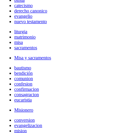
biblia
catecismo
derecho canonico
evangelio
nuevo testamento
liturgia
matrimonio
misa
sacramentos
Misa y sacramentos
bautismo
bendición
comunion
confesion
confirmacion
consagracion
eucaristia
Misionero
conversion
evangelizacion
mision