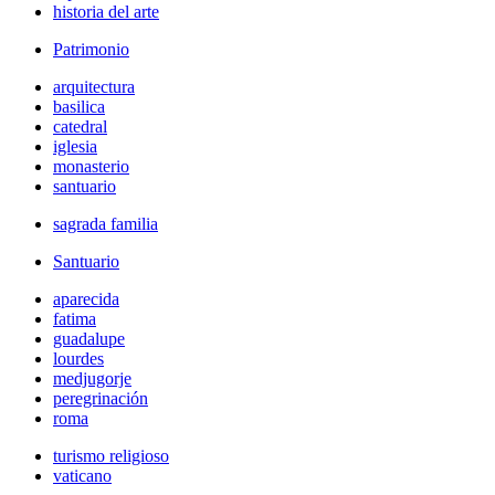
historia del arte
Patrimonio
arquitectura
basilica
catedral
iglesia
monasterio
santuario
sagrada familia
Santuario
aparecida
fatima
guadalupe
lourdes
medjugorje
peregrinación
roma
turismo religioso
vaticano