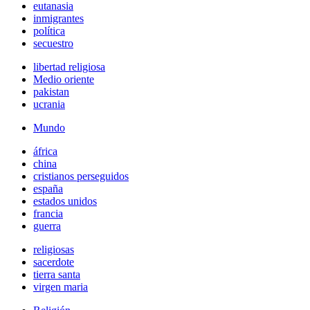
eutanasia
inmigrantes
política
secuestro
libertad religiosa
Medio oriente
pakistan
ucrania
Mundo
áfrica
china
cristianos perseguidos
españa
estados unidos
francia
guerra
religiosas
sacerdote
tierra santa
virgen maria