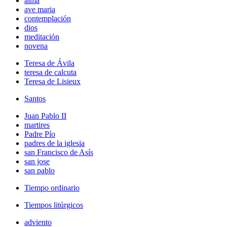
alma
ave maria
contemplación
dios
meditación
novena
Teresa de Ávila
teresa de calcuta
Teresa de Lisieux
Santos
Juan Pablo II
martires
Padre Pío
padres de la iglesia
san Francisco de Asís
san jose
san pablo
Tiempo ordinario
Tiempos litúrgicos
adviento