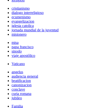
Religión
cristianismo
dialogo interreligioso
ecumenismo
evangelizacion
iglesia catolica
jornada mundial de la juventud
misionero
misa
papa francisco
sinodo
viaje apostólico
Vaticano
angelus
audiencia general
beatificacion
canonizacion
conclave
curia romana
jubileo
Familia