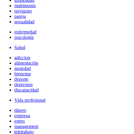
infidelidad
matrimonio
noviazgo
pareja
sexualidad
enfermedad
psicología
Salud
adiccion
alimentación
ansiedad
bienestar
deporte
depresion
discapacidad
Vida profesional
dinero
empresa
estres
management
teletrabajo