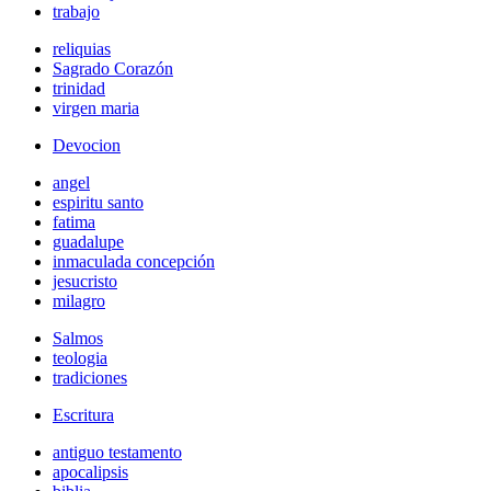
trabajo
reliquias
Sagrado Corazón
trinidad
virgen maria
Devocion
angel
espiritu santo
fatima
guadalupe
inmaculada concepción
jesucristo
milagro
Salmos
teologia
tradiciones
Escritura
antiguo testamento
apocalipsis