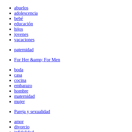
abuelos
adolescencia
bebé
educación
hijos
jovenes
vacaciones
paternidad
For Her &amp; For Men
boda
casa
cocina
embarazo
hombre
maternidad
mujer
Pareja y sexualidad
amor
divorcio