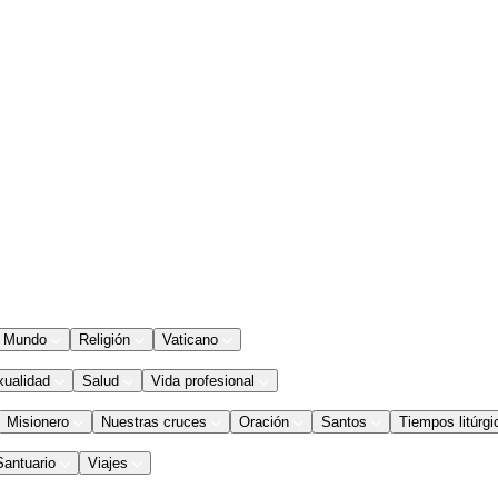
Mundo
Religión
Vaticano
xualidad
Salud
Vida profesional
Misionero
Nuestras cruces
Oración
Santos
Tiempos litúrgi
Santuario
Viajes