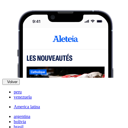
Volver
peru
venezuela
America latina
argentina
bolivia
brasil