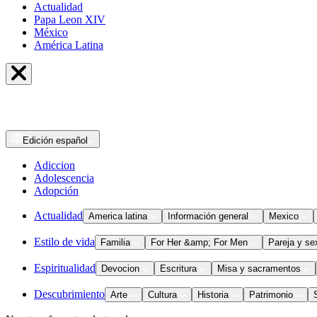
Actualidad
Papa Leon XIV
México
América Latina
Edición
español
Adiccion
Adolescencia
Adopción
Actualidad
America latina
Información general
Mexico
Estilo de vida
Familia
For Her &amp; For Men
Pareja y se
Espiritualidad
Devocion
Escritura
Misa y sacramentos
Descubrimiento
Arte
Cultura
Historia
Patrimonio