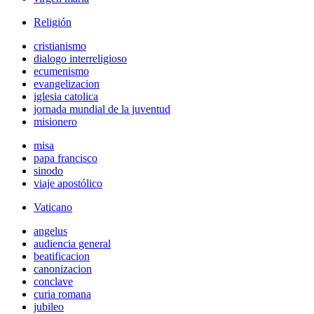
Religión
cristianismo
dialogo interreligioso
ecumenismo
evangelizacion
iglesia catolica
jornada mundial de la juventud
misionero
misa
papa francisco
sinodo
viaje apostólico
Vaticano
angelus
audiencia general
beatificacion
canonizacion
conclave
curia romana
jubileo