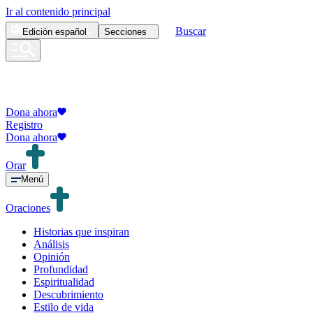
Ir al contenido principal
Buscar
Edición
español
Secciones
Dona ahora
Registro
Dona ahora
Orar
Menú
Oraciones
Historias que inspiran
Análisis
Opinión
Profundidad
Espiritualidad
Descubrimiento
Estilo de vida