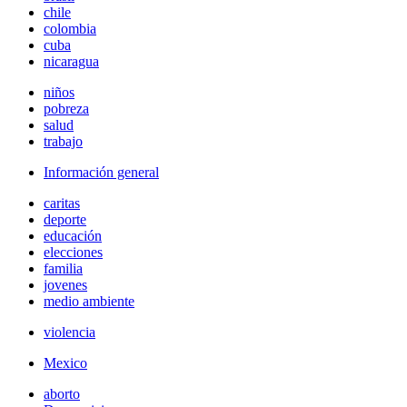
chile
colombia
cuba
nicaragua
niños
pobreza
salud
trabajo
Información general
caritas
deporte
educación
elecciones
familia
jovenes
medio ambiente
violencia
Mexico
aborto