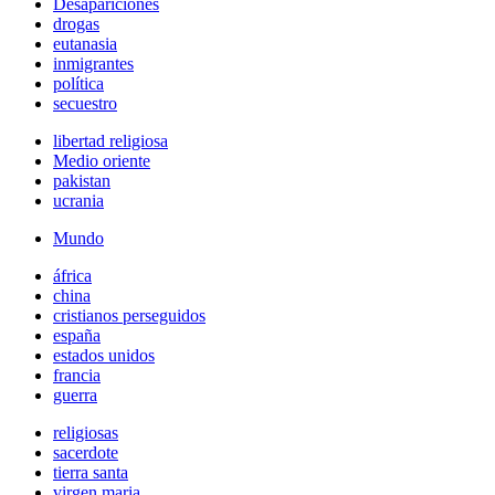
Desapariciones
drogas
eutanasia
inmigrantes
política
secuestro
libertad religiosa
Medio oriente
pakistan
ucrania
Mundo
áfrica
china
cristianos perseguidos
españa
estados unidos
francia
guerra
religiosas
sacerdote
tierra santa
virgen maria