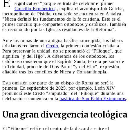
E
significativo "porque se trata de celebrar el primer
Concilio Ecuménico
", explica el arzobispo Job Getcha,
metropolitano de Pisidia, cuya sede se encuentra en Antalya.
"Nicea definió los fundamentos de la fe cristiana. Este es el
primer concilio que comparten ortodoxos y católicos. También
es reconocido por las Iglesias resultantes de la Reforma".
Ante las ruinas de una antigua basílica sumergida, los líderes
cristianos recitaron el
Credo
, la primera confesión cristiana.
Para preservar la unidad, no se pronunció el "Filioque", que
significa "y del Hijo". A diferencia de los ortodoxos, los
católicos consideran que el Espíritu Santo, tercera persona de
la Trinidad, procede de Dios Padre "y del Hijo", expresión
añadida tras los concilios de Nicea y Constantinopla.
Esta omisión por parte de un obispo de Roma no será la
primera. En septiembre de 2025, por ejemplo, León XIV
pronunció este Credo "amputado" del "Filioque" durante una
celebración ecuménica en la
basílica de San Pablo Extramuros
.
Una gran divergencia teológica
El "Filioque" está en el centro de la discordia entre el