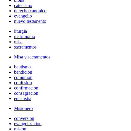
biblia
catecismo
derecho canonico
evangelio
nuevo testamento
liturgia
matrimonio
misa
sacramentos
Misa y sacramentos
bautismo
bendición
comunion
confesion
confirmacion
consagracion
eucaristia
Misionero
conversion
evangelizacion
mision