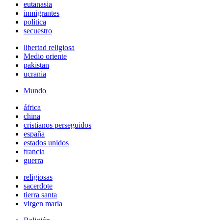
eutanasia
inmigrantes
política
secuestro
libertad religiosa
Medio oriente
pakistan
ucrania
Mundo
áfrica
china
cristianos perseguidos
españa
estados unidos
francia
guerra
religiosas
sacerdote
tierra santa
virgen maria