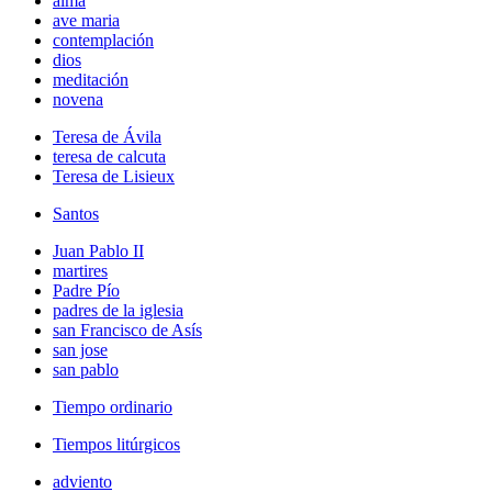
alma
ave maria
contemplación
dios
meditación
novena
Teresa de Ávila
teresa de calcuta
Teresa de Lisieux
Santos
Juan Pablo II
martires
Padre Pío
padres de la iglesia
san Francisco de Asís
san jose
san pablo
Tiempo ordinario
Tiempos litúrgicos
adviento