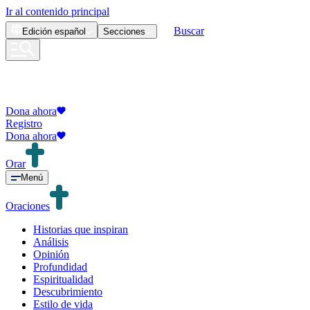
Ir al contenido principal
Buscar
Edición
español
Secciones
Dona ahora
Registro
Dona ahora
Orar
Menú
Oraciones
Historias que inspiran
Análisis
Opinión
Profundidad
Espiritualidad
Descubrimiento
Estilo de vida