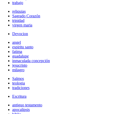
trabajo
reliquias
Sagrado Corazón
trinidad
virgen maria
Devocion
angel
espiritu santo
fatima
guadalupe
inmaculada concepción
jesucristo
milagro
Salmos
teologia
tradiciones
Escritura
antiguo testamento
apocalipsis