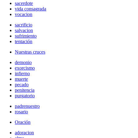
sacerdote
vida consagrada
vocacion
sacrificio
salvacion
sufrimiento
tentación
Nuestras cruces
demonio
exorcismo
infierno
muerte
pecado
penitencia
purgatorio
padrenuestro
rosario
Oración
adoracion