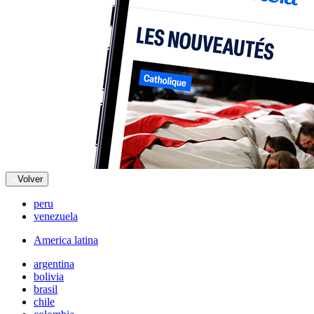
Volver
peru
venezuela
America latina
argentina
bolivia
brasil
chile