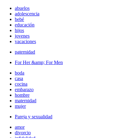
abuelos
adolescencia
bebé
educación
hijos
jovenes
vacaciones
paternidad
For Her &amp; For Men
boda
casa
cocina
embarazo
hombre
maternidad
mujer
Pareja y sexualidad
amor
divorcio