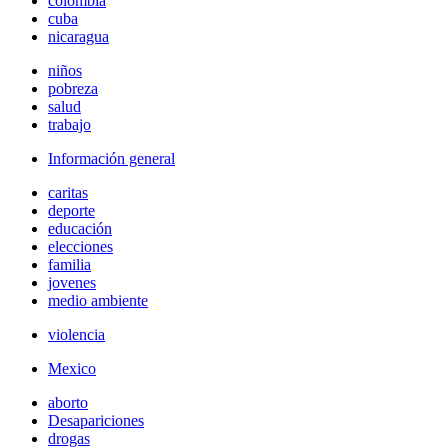
colombia
cuba
nicaragua
niños
pobreza
salud
trabajo
Información general
caritas
deporte
educación
elecciones
familia
jovenes
medio ambiente
violencia
Mexico
aborto
Desapariciones
drogas