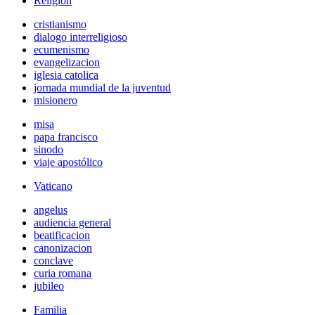
Religión
cristianismo
dialogo interreligioso
ecumenismo
evangelizacion
iglesia catolica
jornada mundial de la juventud
misionero
misa
papa francisco
sinodo
viaje apostólico
Vaticano
angelus
audiencia general
beatificacion
canonizacion
conclave
curia romana
jubileo
Familia