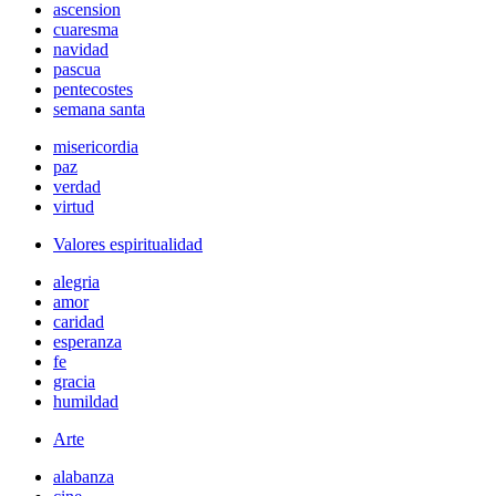
ascension
cuaresma
navidad
pascua
pentecostes
semana santa
misericordia
paz
verdad
virtud
Valores espiritualidad
alegria
amor
caridad
esperanza
fe
gracia
humildad
Arte
alabanza