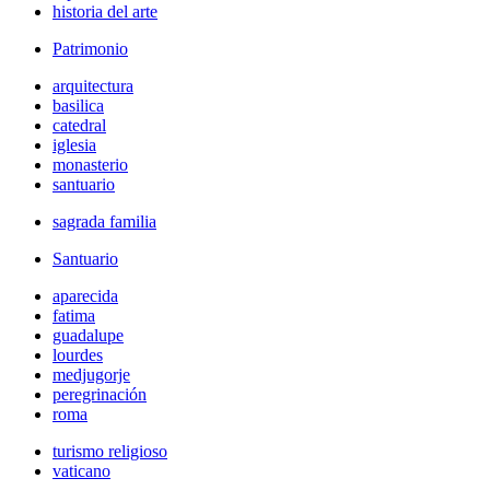
historia del arte
Patrimonio
arquitectura
basilica
catedral
iglesia
monasterio
santuario
sagrada familia
Santuario
aparecida
fatima
guadalupe
lourdes
medjugorje
peregrinación
roma
turismo religioso
vaticano