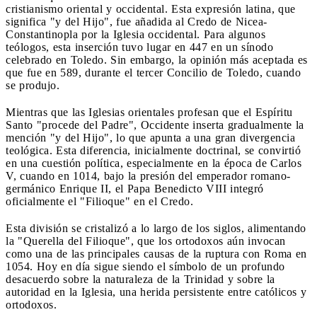
cristianismo oriental y occidental. Esta expresión latina, que
significa "y del Hijo", fue añadida al Credo de Nicea-
Constantinopla por la Iglesia occidental. Para algunos
teólogos, esta inserción tuvo lugar en 447 en un sínodo
celebrado en Toledo. Sin embargo, la opinión más aceptada es
que fue en 589, durante el tercer Concilio de Toledo, cuando
se produjo.
Mientras que las Iglesias orientales profesan que el Espíritu
Santo "procede del Padre", Occidente inserta gradualmente la
mención "y del Hijo", lo que apunta a una gran divergencia
teológica. Esta diferencia, inicialmente doctrinal, se convirtió
en una cuestión política, especialmente en la época de Carlos
V, cuando en 1014, bajo la presión del emperador romano-
germánico Enrique II, el Papa Benedicto VIII integró
oficialmente el "Filioque" en el Credo.
Esta división se cristalizó a lo largo de los siglos, alimentando
la "Querella del Filioque", que los ortodoxos aún invocan
como una de las principales causas de la ruptura con Roma en
1054. Hoy en día sigue siendo el símbolo de un profundo
desacuerdo sobre la naturaleza de la Trinidad y sobre la
autoridad en la Iglesia, una herida persistente entre católicos y
ortodoxos.