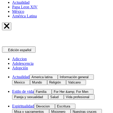
Actualidad
Papa Leon XIV
México
América Latina
Edición
español
Adiccion
Adolescencia
Adopción
Actualidad
America latina
Información general
Mexico
Mundo
Religión
Vaticano
Estilo de vida
Familia
For Her &amp; For Men
Pareja y sexualidad
Salud
Vida profesional
Espiritualidad
Devocion
Escritura
Misa y sacramentos
Misionero
Nuestras cruces