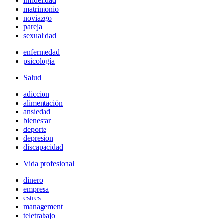
infidelidad
matrimonio
noviazgo
pareja
sexualidad
enfermedad
psicología
Salud
adiccion
alimentación
ansiedad
bienestar
deporte
depresion
discapacidad
Vida profesional
dinero
empresa
estres
management
teletrabajo