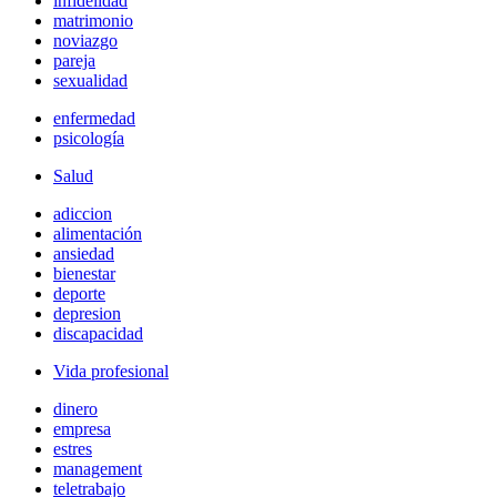
infidelidad
matrimonio
noviazgo
pareja
sexualidad
enfermedad
psicología
Salud
adiccion
alimentación
ansiedad
bienestar
deporte
depresion
discapacidad
Vida profesional
dinero
empresa
estres
management
teletrabajo