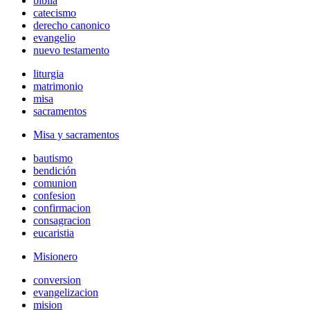
biblia
catecismo
derecho canonico
evangelio
nuevo testamento
liturgia
matrimonio
misa
sacramentos
Misa y sacramentos
bautismo
bendición
comunion
confesion
confirmacion
consagracion
eucaristia
Misionero
conversion
evangelizacion
mision