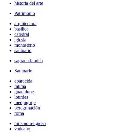
historia del arte
Patrimonio
arquitectura
basilica
catedral
iglesia
monasterio
santuario
sagrada familia
Santuario
aparecida
fatima
guadalupe
lourdes
medjugorje
peregrinación
roma
turismo religioso
vaticano