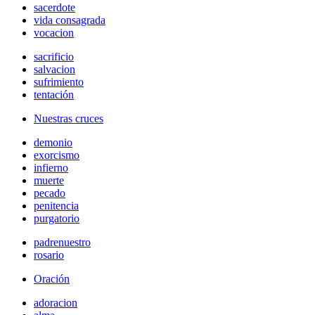
sacerdote
vida consagrada
vocacion
sacrificio
salvacion
sufrimiento
tentación
Nuestras cruces
demonio
exorcismo
infierno
muerte
pecado
penitencia
purgatorio
padrenuestro
rosario
Oración
adoracion