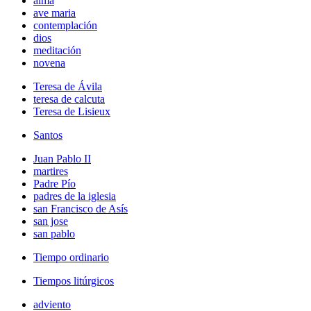
alma
ave maria
contemplación
dios
meditación
novena
Teresa de Ávila
teresa de calcuta
Teresa de Lisieux
Santos
Juan Pablo II
martires
Padre Pío
padres de la iglesia
san Francisco de Asís
san jose
san pablo
Tiempo ordinario
Tiempos litúrgicos
adviento