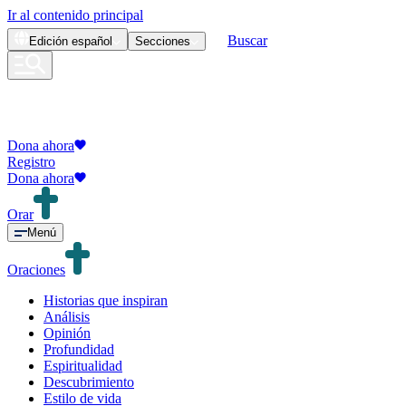
Ir al contenido principal
Buscar
Edición
español
Secciones
Dona ahora
Registro
Dona ahora
Orar
Menú
Oraciones
Historias que inspiran
Análisis
Opinión
Profundidad
Espiritualidad
Descubrimiento
Estilo de vida