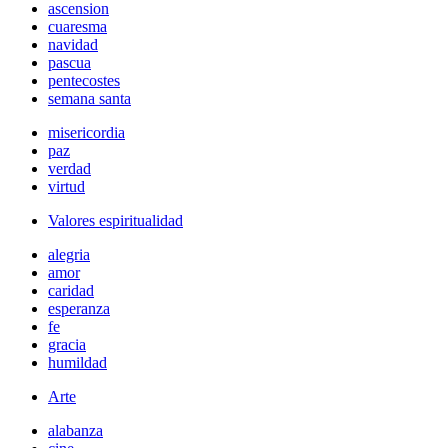
ascension
cuaresma
navidad
pascua
pentecostes
semana santa
misericordia
paz
verdad
virtud
Valores espiritualidad
alegria
amor
caridad
esperanza
fe
gracia
humildad
Arte
alabanza