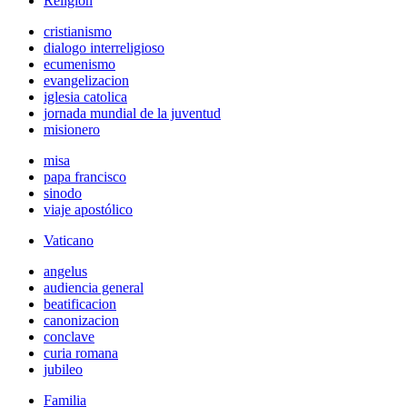
Religión
cristianismo
dialogo interreligioso
ecumenismo
evangelizacion
iglesia catolica
jornada mundial de la juventud
misionero
misa
papa francisco
sinodo
viaje apostólico
Vaticano
angelus
audiencia general
beatificacion
canonizacion
conclave
curia romana
jubileo
Familia