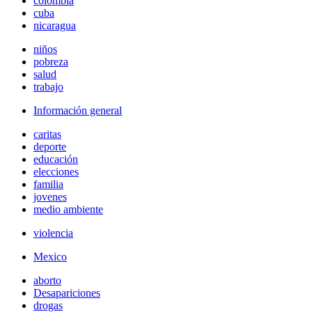
colombia
cuba
nicaragua
niños
pobreza
salud
trabajo
Información general
caritas
deporte
educación
elecciones
familia
jovenes
medio ambiente
violencia
Mexico
aborto
Desapariciones
drogas