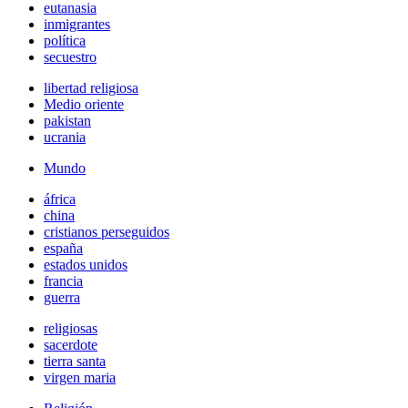
eutanasia
inmigrantes
política
secuestro
libertad religiosa
Medio oriente
pakistan
ucrania
Mundo
áfrica
china
cristianos perseguidos
españa
estados unidos
francia
guerra
religiosas
sacerdote
tierra santa
virgen maria