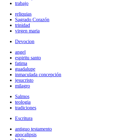
trabajo
reliquias
Sagrado Corazón
trinidad
virgen maria
Devocion
angel
espiritu santo
fatima
guadalupe
inmaculada concepción
jesucristo
milagro
Salmos
teologia
tradiciones
Escritura
antiguo testamento
apocalipsis