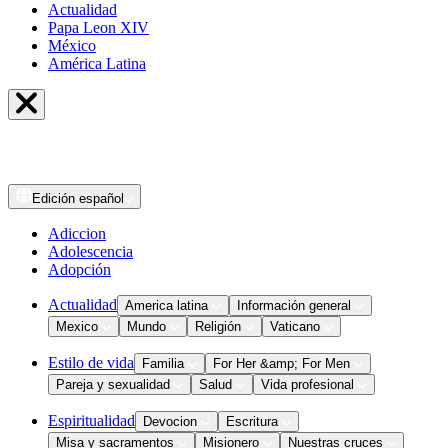
Actualidad
Papa Leon XIV
México
América Latina
Edición
español
Adiccion
Adolescencia
Adopción
Actualidad
America latina
Información general
Mexico
Mundo
Religión
Vaticano
Estilo de vida
Familia
For Her &amp; For Men
Pareja y sexualidad
Salud
Vida profesional
Espiritualidad
Devocion
Escritura
Misa y sacramentos
Misionero
Nuestras cruces