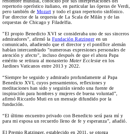
renombre mundial, conocido por sus interpretaciones del
repertorio operístico italiano, en particular las óperas de Verdi,
pero también de
Mozart
y todo el gran repertorio sinfónico.
Fue director de la orquesta de La Scala de Milán y de las
orquestas de Chicago y Filadelfia.
"El propio Benedicto XVI se consideraba uno de sus sinceros
admiradores", afirmó la
Fundación Ratzinger
en un
comunicado, añadiendo que el director y el pontífice alemán
habían intercambiado "numerosas expresiones personales de
atención y afecto", incluso después de que el ahora Papa
emérito se retirara al monasterio
Mater Ecclesiæ
en los
Jardines Vaticanos entre 2013 y 2022.
“Siempre he seguido y admirado profundamente al Papa
Benedicto XVI, cuyos pensamientos, reflexiones y
meditaciones han sido y seguirán siendo una fuente de
inspiración para hombres y mujeres de buena voluntad”,
afirmó Riccardo Muti en un mensaje difundido por la
fundación.
“El último encuentro privado con Benedicto será para mí y
para mi esposa un recuerdo lleno de fe y esperanza”, añadió.
El Premio Ratzinger, establecido en 2011, se otorga