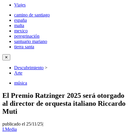
Viajes
camino de santiago
españa
malta
mexico
peregrinación
santuario mariano
tierra santa
✕
Descubrimiento
>
Arte
música
El Premio Ratzinger 2025 será otorgado
al director de orquesta italiano Riccardo
Muti
publicado el 25/11/25
|
I.Media