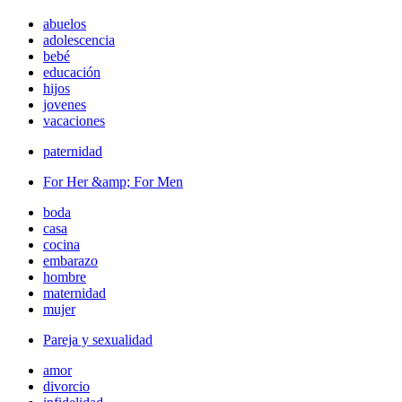
abuelos
adolescencia
bebé
educación
hijos
jovenes
vacaciones
paternidad
For Her &amp; For Men
boda
casa
cocina
embarazo
hombre
maternidad
mujer
Pareja y sexualidad
amor
divorcio