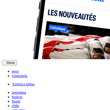
Volver
peru
venezuela
America latina
argentina
bolivia
brasil
chile