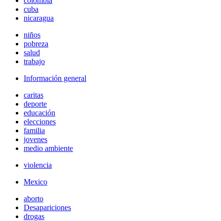
colombia
cuba
nicaragua
niños
pobreza
salud
trabajo
Información general
caritas
deporte
educación
elecciones
familia
jovenes
medio ambiente
violencia
Mexico
aborto
Desapariciones
drogas