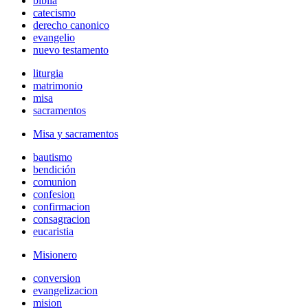
biblia
catecismo
derecho canonico
evangelio
nuevo testamento
liturgia
matrimonio
misa
sacramentos
Misa y sacramentos
bautismo
bendición
comunion
confesion
confirmacion
consagracion
eucaristia
Misionero
conversion
evangelizacion
mision