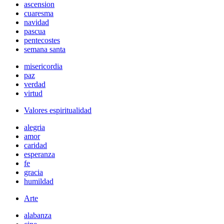
ascension
cuaresma
navidad
pascua
pentecostes
semana santa
misericordia
paz
verdad
virtud
Valores espiritualidad
alegria
amor
caridad
esperanza
fe
gracia
humildad
Arte
alabanza