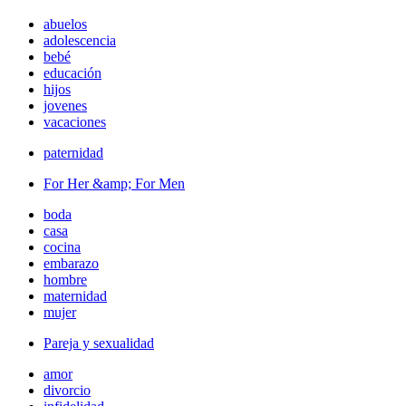
abuelos
adolescencia
bebé
educación
hijos
jovenes
vacaciones
paternidad
For Her &amp; For Men
boda
casa
cocina
embarazo
hombre
maternidad
mujer
Pareja y sexualidad
amor
divorcio