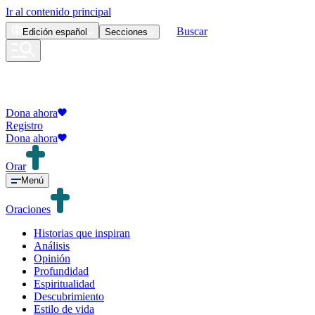
Ir al contenido principal
Buscar
Edición
español
Secciones
Dona ahora
Registro
Dona ahora
Orar
Menú
Oraciones
Historias que inspiran
Análisis
Opinión
Profundidad
Espiritualidad
Descubrimiento
Estilo de vida