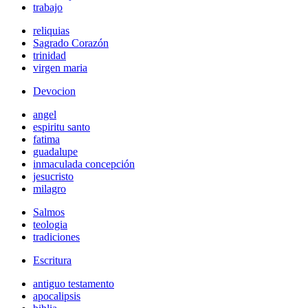
trabajo
reliquias
Sagrado Corazón
trinidad
virgen maria
Devocion
angel
espiritu santo
fatima
guadalupe
inmaculada concepción
jesucristo
milagro
Salmos
teologia
tradiciones
Escritura
antiguo testamento
apocalipsis