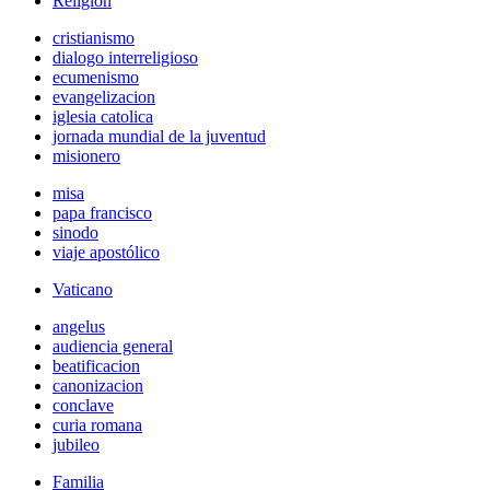
Religión
cristianismo
dialogo interreligioso
ecumenismo
evangelizacion
iglesia catolica
jornada mundial de la juventud
misionero
misa
papa francisco
sinodo
viaje apostólico
Vaticano
angelus
audiencia general
beatificacion
canonizacion
conclave
curia romana
jubileo
Familia