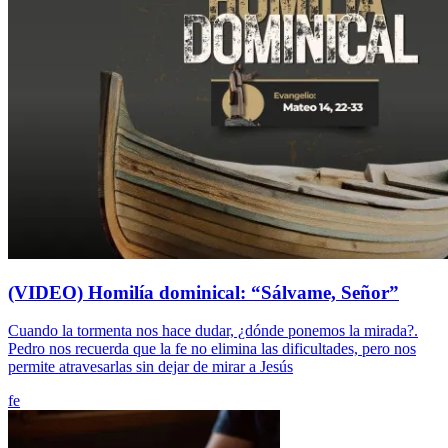
(VIDEO) Homilía dominical: “Sálvame, Señor”
Cuando la tormenta nos hace dudar, ¿dónde ponemos la mirada?.
Pedro nos recuerda que la fe no elimina las dificultades, pero nos
permite atravesarlas sin dejar de mirar a Jesús
fe