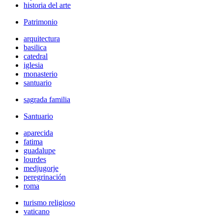
historia del arte
Patrimonio
arquitectura
basilica
catedral
iglesia
monasterio
santuario
sagrada familia
Santuario
aparecida
fatima
guadalupe
lourdes
medjugorje
peregrinación
roma
turismo religioso
vaticano