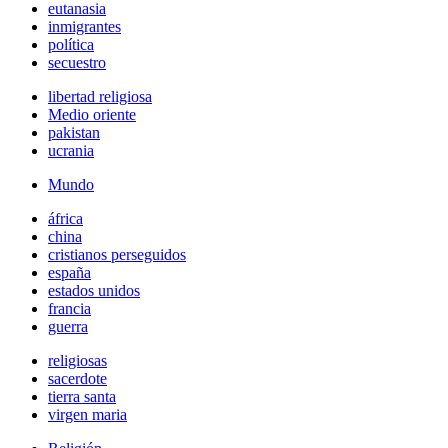
eutanasia
inmigrantes
política
secuestro
libertad religiosa
Medio oriente
pakistan
ucrania
Mundo
áfrica
china
cristianos perseguidos
españa
estados unidos
francia
guerra
religiosas
sacerdote
tierra santa
virgen maria