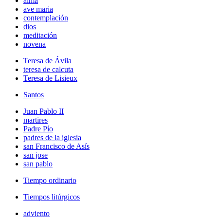
alma
ave maria
contemplación
dios
meditación
novena
Teresa de Ávila
teresa de calcuta
Teresa de Lisieux
Santos
Juan Pablo II
martires
Padre Pío
padres de la iglesia
san Francisco de Asís
san jose
san pablo
Tiempo ordinario
Tiempos litúrgicos
adviento