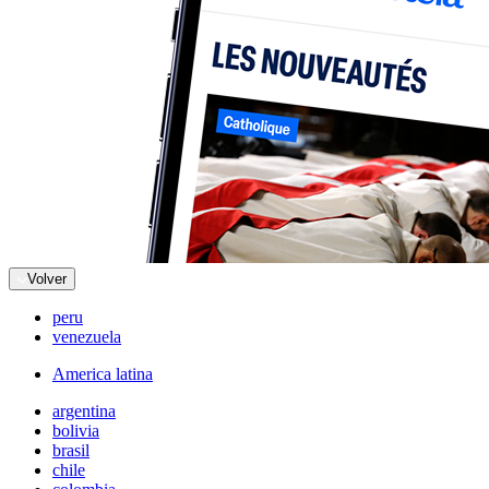
Volver
peru
venezuela
America latina
argentina
bolivia
brasil
chile