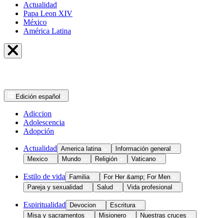
Actualidad
Papa Leon XIV
México
América Latina
Edición
español
Adiccion
Adolescencia
Adopción
Actualidad
America latina
Información general
Mexico
Mundo
Religión
Vaticano
Estilo de vida
Familia
For Her &amp; For Men
Pareja y sexualidad
Salud
Vida profesional
Espiritualidad
Devocion
Escritura
Misa y sacramentos
Misionero
Nuestras cruces