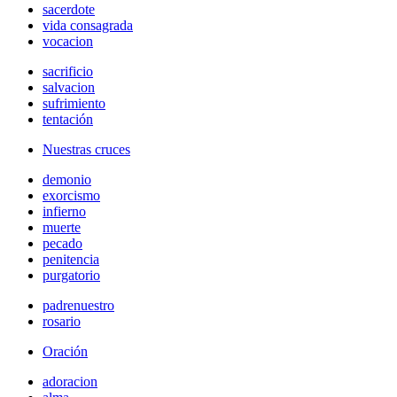
sacerdote
vida consagrada
vocacion
sacrificio
salvacion
sufrimiento
tentación
Nuestras cruces
demonio
exorcismo
infierno
muerte
pecado
penitencia
purgatorio
padrenuestro
rosario
Oración
adoracion