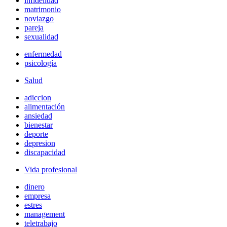
infidelidad
matrimonio
noviazgo
pareja
sexualidad
enfermedad
psicología
Salud
adiccion
alimentación
ansiedad
bienestar
deporte
depresion
discapacidad
Vida profesional
dinero
empresa
estres
management
teletrabajo