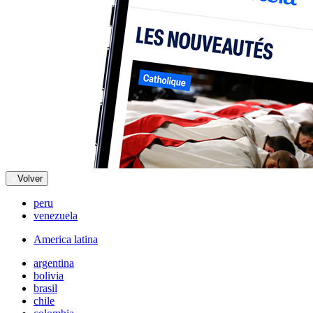
Volver
peru
venezuela
America latina
argentina
bolivia
brasil
chile