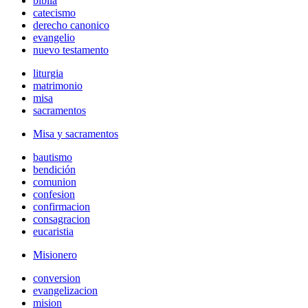
biblia
catecismo
derecho canonico
evangelio
nuevo testamento
liturgia
matrimonio
misa
sacramentos
Misa y sacramentos
bautismo
bendición
comunion
confesion
confirmacion
consagracion
eucaristia
Misionero
conversion
evangelizacion
mision