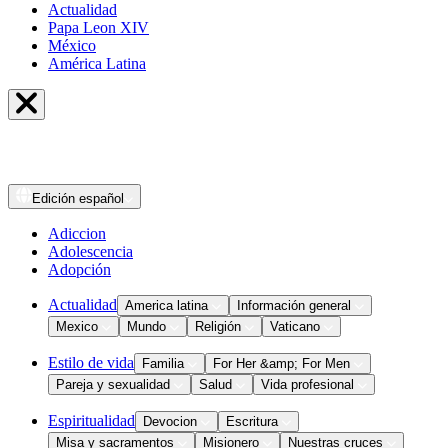
Actualidad
Papa Leon XIV
México
América Latina
Edición
español
Adiccion
Adolescencia
Adopción
Actualidad
America latina
Información general
Mexico
Mundo
Religión
Vaticano
Estilo de vida
Familia
For Her &amp; For Men
Pareja y sexualidad
Salud
Vida profesional
Espiritualidad
Devocion
Escritura
Misa y sacramentos
Misionero
Nuestras cruces