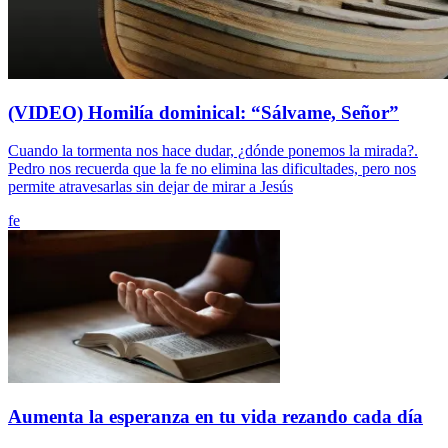
(VIDEO) Homilía dominical: “Sálvame, Señor”
Cuando la tormenta nos hace dudar, ¿dónde ponemos la mirada?.
Pedro nos recuerda que la fe no elimina las dificultades, pero nos
permite atravesarlas sin dejar de mirar a Jesús
fe
Aumenta la esperanza en tu vida rezando cada día