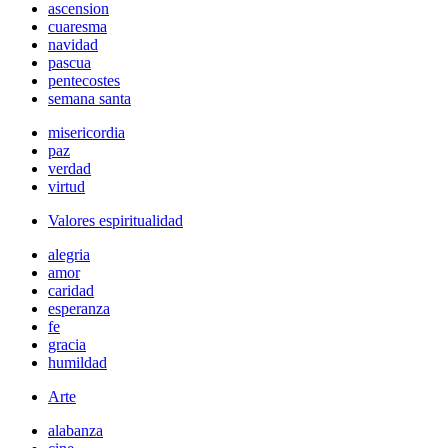
ascension
cuaresma
navidad
pascua
pentecostes
semana santa
misericordia
paz
verdad
virtud
Valores espiritualidad
alegria
amor
caridad
esperanza
fe
gracia
humildad
Arte
alabanza