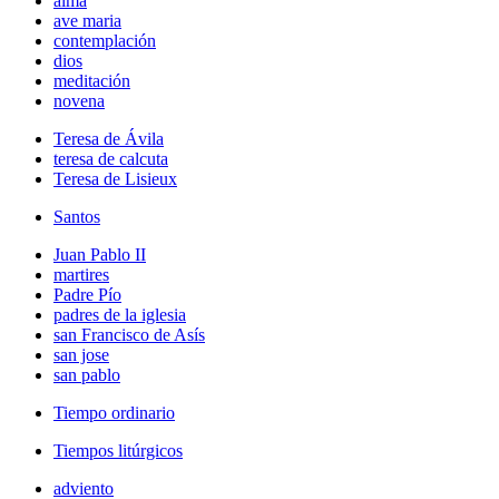
alma
ave maria
contemplación
dios
meditación
novena
Teresa de Ávila
teresa de calcuta
Teresa de Lisieux
Santos
Juan Pablo II
martires
Padre Pío
padres de la iglesia
san Francisco de Asís
san jose
san pablo
Tiempo ordinario
Tiempos litúrgicos
adviento