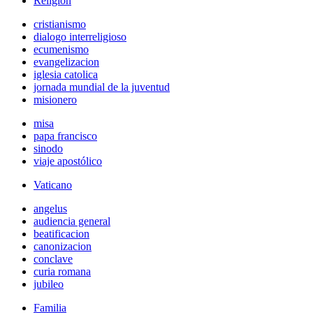
Religión
cristianismo
dialogo interreligioso
ecumenismo
evangelizacion
iglesia catolica
jornada mundial de la juventud
misionero
misa
papa francisco
sinodo
viaje apostólico
Vaticano
angelus
audiencia general
beatificacion
canonizacion
conclave
curia romana
jubileo
Familia