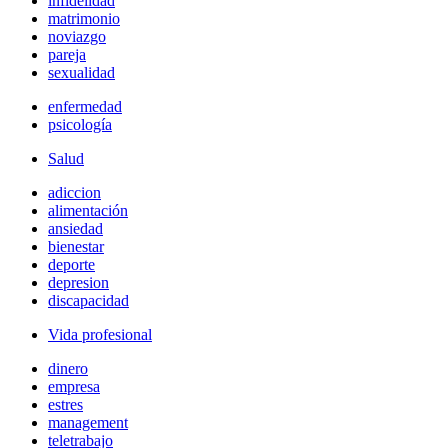
infidelidad
matrimonio
noviazgo
pareja
sexualidad
enfermedad
psicología
Salud
adiccion
alimentación
ansiedad
bienestar
deporte
depresion
discapacidad
Vida profesional
dinero
empresa
estres
management
teletrabajo