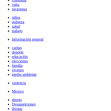
colombia
cuba
nicaragua
niños
pobreza
salud
trabajo
Información general
caritas
deporte
educación
elecciones
familia
jovenes
medio ambiente
violencia
Mexico
aborto
Desapariciones
drogas