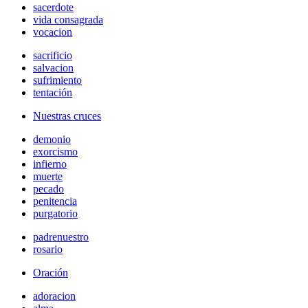
sacerdote
vida consagrada
vocacion
sacrificio
salvacion
sufrimiento
tentación
Nuestras cruces
demonio
exorcismo
infierno
muerte
pecado
penitencia
purgatorio
padrenuestro
rosario
Oración
adoracion