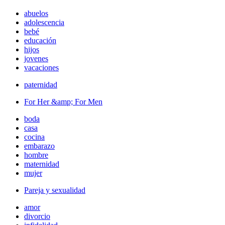
abuelos
adolescencia
bebé
educación
hijos
jovenes
vacaciones
paternidad
For Her &amp; For Men
boda
casa
cocina
embarazo
hombre
maternidad
mujer
Pareja y sexualidad
amor
divorcio