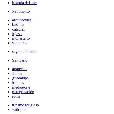
historia del arte
Patrimonio
arquitectura
basilica
catedral
iglesia
monasterio
santuario
sagrada familia
Santuario
aparecida
fatima
guadalupe
lourdes
medjugorje
peregrinación
roma
turismo religioso
vaticano