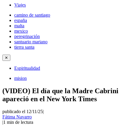
Viajes
camino de santiago
españa
malta
mexico
peregrinación
santuario mariano
tierra santa
✕
Espiritualidad
mision
(VIDEO) El día que la Madre Cabrini
apareció en el New York Times
publicado el 12/11/25
|
Fátima Navarro
|
1
min de lectura