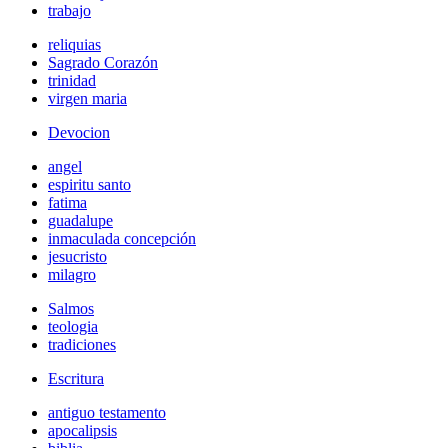
trabajo
reliquias
Sagrado Corazón
trinidad
virgen maria
Devocion
angel
espiritu santo
fatima
guadalupe
inmaculada concepción
jesucristo
milagro
Salmos
teologia
tradiciones
Escritura
antiguo testamento
apocalipsis