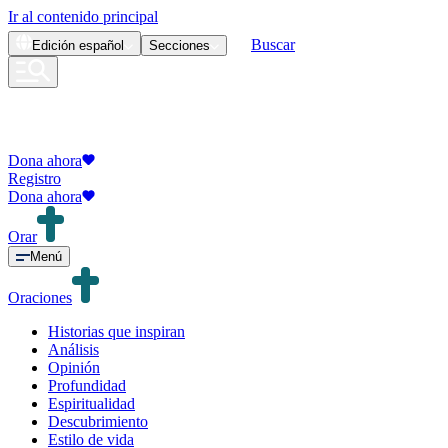
Ir al contenido principal
Buscar
Edición
español
Secciones
Dona ahora
Registro
Dona ahora
Orar
Menú
Oraciones
Historias que inspiran
Análisis
Opinión
Profundidad
Espiritualidad
Descubrimiento
Estilo de vida