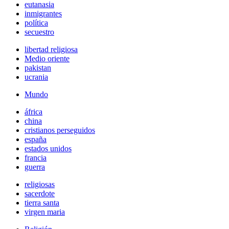
eutanasia
inmigrantes
política
secuestro
libertad religiosa
Medio oriente
pakistan
ucrania
Mundo
áfrica
china
cristianos perseguidos
españa
estados unidos
francia
guerra
religiosas
sacerdote
tierra santa
virgen maria