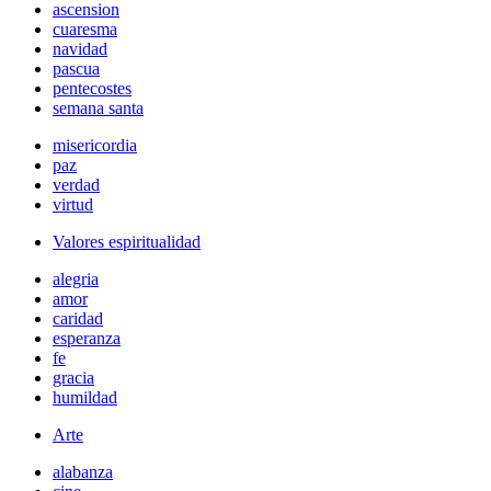
ascension
cuaresma
navidad
pascua
pentecostes
semana santa
misericordia
paz
verdad
virtud
Valores espiritualidad
alegria
amor
caridad
esperanza
fe
gracia
humildad
Arte
alabanza