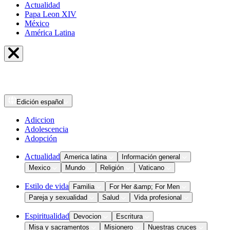
Actualidad
Papa Leon XIV
México
América Latina
Edición
español
Adiccion
Adolescencia
Adopción
Actualidad
America latina
Información general
Mexico
Mundo
Religión
Vaticano
Estilo de vida
Familia
For Her &amp; For Men
Pareja y sexualidad
Salud
Vida profesional
Espiritualidad
Devocion
Escritura
Misa y sacramentos
Misionero
Nuestras cruces