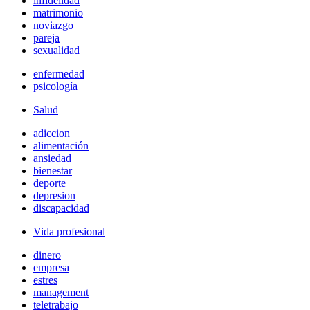
infidelidad
matrimonio
noviazgo
pareja
sexualidad
enfermedad
psicología
Salud
adiccion
alimentación
ansiedad
bienestar
deporte
depresion
discapacidad
Vida profesional
dinero
empresa
estres
management
teletrabajo