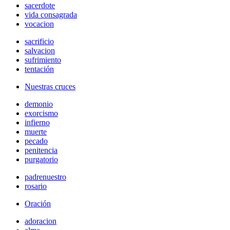
sacerdote
vida consagrada
vocacion
sacrificio
salvacion
sufrimiento
tentación
Nuestras cruces
demonio
exorcismo
infierno
muerte
pecado
penitencia
purgatorio
padrenuestro
rosario
Oración
adoracion