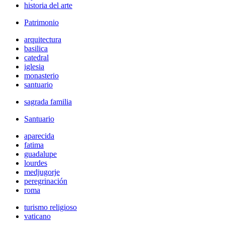
historia del arte
Patrimonio
arquitectura
basilica
catedral
iglesia
monasterio
santuario
sagrada familia
Santuario
aparecida
fatima
guadalupe
lourdes
medjugorje
peregrinación
roma
turismo religioso
vaticano