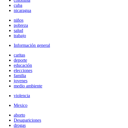
colombia
cuba
nicaragua
niños
pobreza
salud
trabajo
Información general
caritas
deporte
educación
elecciones
familia
jovenes
medio ambiente
violencia
Mexico
aborto
Desapariciones
drogas