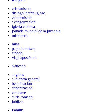
Religión
cristianismo
dialogo interreligioso
ecumenismo
evangelizacion
iglesia catolica
jornada mundial de la juventud
misionero
misa
papa francisco
sinodo
viaje apostólico
Vaticano
angelus
audiencia general
beatificacion
canonizacion
conclave
curia romana
jubileo
Familia