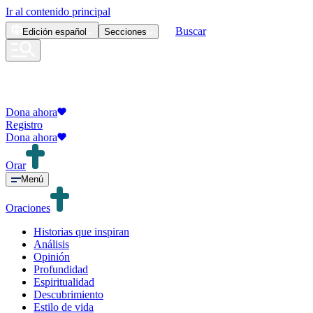
Ir al contenido principal
Buscar
Edición
español
Secciones
Dona ahora
Registro
Dona ahora
Orar
Menú
Oraciones
Historias que inspiran
Análisis
Opinión
Profundidad
Espiritualidad
Descubrimiento
Estilo de vida