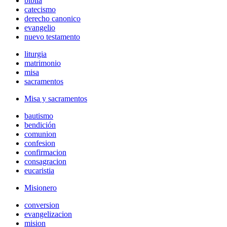
biblia
catecismo
derecho canonico
evangelio
nuevo testamento
liturgia
matrimonio
misa
sacramentos
Misa y sacramentos
bautismo
bendición
comunion
confesion
confirmacion
consagracion
eucaristia
Misionero
conversion
evangelizacion
mision