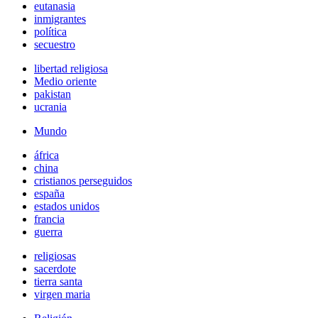
eutanasia
inmigrantes
política
secuestro
libertad religiosa
Medio oriente
pakistan
ucrania
Mundo
áfrica
china
cristianos perseguidos
españa
estados unidos
francia
guerra
religiosas
sacerdote
tierra santa
virgen maria