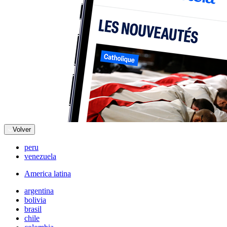
Volver
peru
venezuela
America latina
argentina
bolivia
brasil
chile