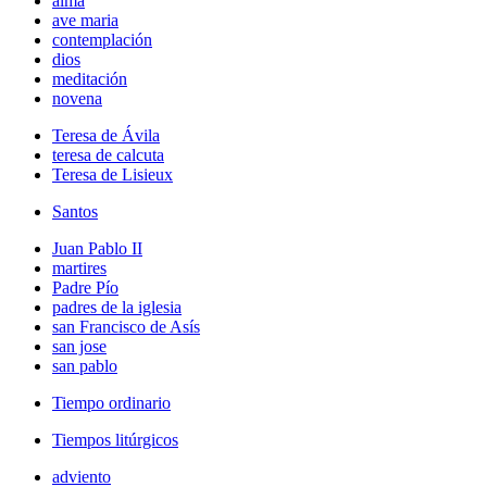
alma
ave maria
contemplación
dios
meditación
novena
Teresa de Ávila
teresa de calcuta
Teresa de Lisieux
Santos
Juan Pablo II
martires
Padre Pío
padres de la iglesia
san Francisco de Asís
san jose
san pablo
Tiempo ordinario
Tiempos litúrgicos
adviento