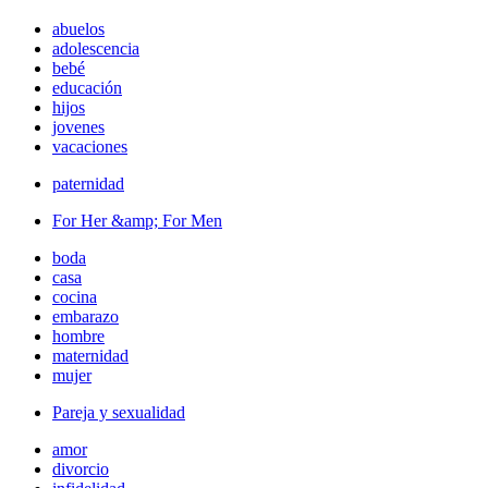
abuelos
adolescencia
bebé
educación
hijos
jovenes
vacaciones
paternidad
For Her &amp; For Men
boda
casa
cocina
embarazo
hombre
maternidad
mujer
Pareja y sexualidad
amor
divorcio