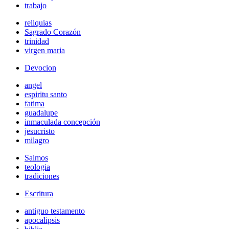
trabajo
reliquias
Sagrado Corazón
trinidad
virgen maria
Devocion
angel
espiritu santo
fatima
guadalupe
inmaculada concepción
jesucristo
milagro
Salmos
teologia
tradiciones
Escritura
antiguo testamento
apocalipsis