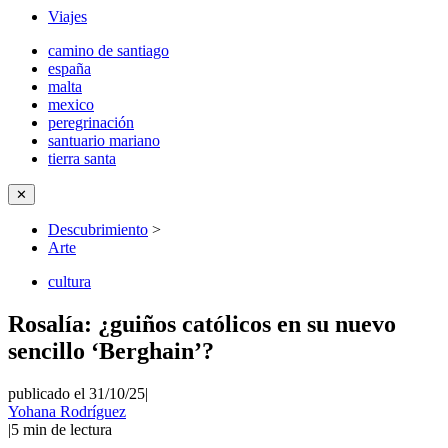
Viajes
camino de santiago
españa
malta
mexico
peregrinación
santuario mariano
tierra santa
✕
Descubrimiento
>
Arte
cultura
Rosalía: ¿guiños católicos en su nuevo
sencillo ‘Berghain’?
publicado el 31/10/25
|
Yohana Rodríguez
|
5
min de lectura