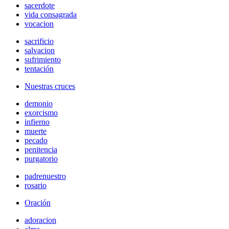
sacerdote
vida consagrada
vocacion
sacrificio
salvacion
sufrimiento
tentación
Nuestras cruces
demonio
exorcismo
infierno
muerte
pecado
penitencia
purgatorio
padrenuestro
rosario
Oración
adoracion