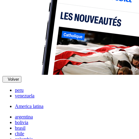
Volver
peru
venezuela
America latina
argentina
bolivia
brasil
chile