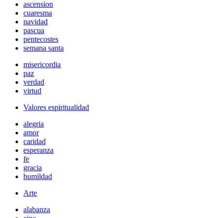
ascension
cuaresma
navidad
pascua
pentecostes
semana santa
misericordia
paz
verdad
virtud
Valores espiritualidad
alegria
amor
caridad
esperanza
fe
gracia
humildad
Arte
alabanza