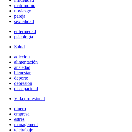
infidelidad
matrimonio
noviazgo
pareja
sexualidad
enfermedad
psicología
Salud
adiccion
alimentación
ansiedad
bienestar
deporte
depresion
discapacidad
Vida profesional
dinero
empresa
estres
management
teletrabajo