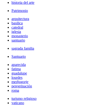
historia del arte
Patrimonio
arquitectura
basilica
catedral
iglesia
monasterio
santuario
sagrada familia
Santuario
aparecida
fatima
guadalupe
lourdes
medjugorje
peregrinación
roma
turismo religioso
vaticano