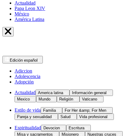
Actualidad
Papa Leon XIV
México
América Latina
Edición
español
Adiccion
Adolescencia
Adopción
Actualidad
America latina
Información general
Mexico
Mundo
Religión
Vaticano
Estilo de vida
Familia
For Her &amp; For Men
Pareja y sexualidad
Salud
Vida profesional
Espiritualidad
Devocion
Escritura
Misa y sacramentos
Misionero
Nuestras cruces