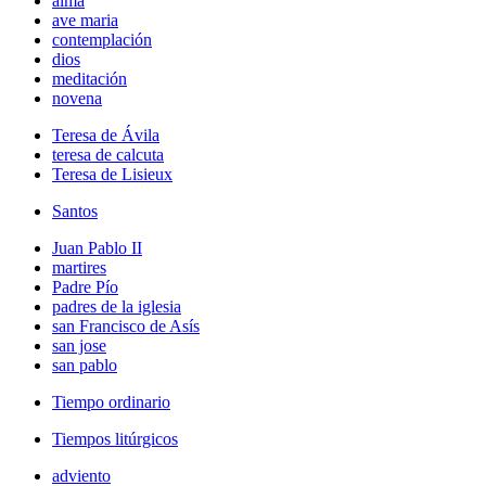
alma
ave maria
contemplación
dios
meditación
novena
Teresa de Ávila
teresa de calcuta
Teresa de Lisieux
Santos
Juan Pablo II
martires
Padre Pío
padres de la iglesia
san Francisco de Asís
san jose
san pablo
Tiempo ordinario
Tiempos litúrgicos
adviento