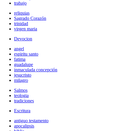
trabajo
reliquias
Sagrado Corazón
trinidad
virgen maria
Devocion
angel
espiritu santo
fatima
guadalupe
inmaculada concepción
jesucristo
milagro
Salmos
teologia
tradiciones
Escritura
antiguo testamento
apocalipsis