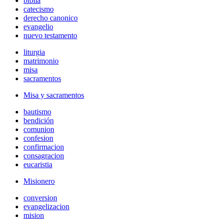
biblia
catecismo
derecho canonico
evangelio
nuevo testamento
liturgia
matrimonio
misa
sacramentos
Misa y sacramentos
bautismo
bendición
comunion
confesion
confirmacion
consagracion
eucaristia
Misionero
conversion
evangelizacion
mision