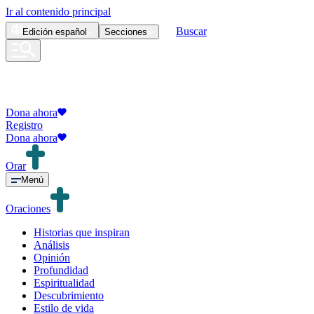
Ir al contenido principal
Buscar
Edición
español
Secciones
Dona ahora
Registro
Dona ahora
Orar
Menú
Oraciones
Historias que inspiran
Análisis
Opinión
Profundidad
Espiritualidad
Descubrimiento
Estilo de vida