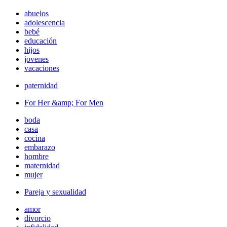
abuelos
adolescencia
bebé
educación
hijos
jovenes
vacaciones
paternidad
For Her &amp; For Men
boda
casa
cocina
embarazo
hombre
maternidad
mujer
Pareja y sexualidad
amor
divorcio