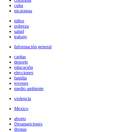
colombia
cuba
nicaragua
niños
pobreza
salud
trabajo
Información general
caritas
deporte
educación
elecciones
familia
jovenes
medio ambiente
violencia
Mexico
aborto
Desapariciones
drogas