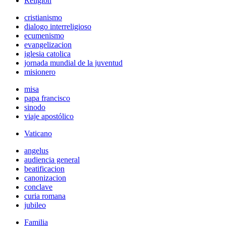
Religión
cristianismo
dialogo interreligioso
ecumenismo
evangelizacion
iglesia catolica
jornada mundial de la juventud
misionero
misa
papa francisco
sinodo
viaje apostólico
Vaticano
angelus
audiencia general
beatificacion
canonizacion
conclave
curia romana
jubileo
Familia