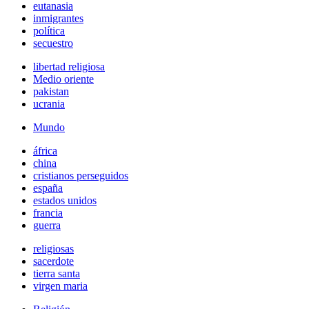
eutanasia
inmigrantes
política
secuestro
libertad religiosa
Medio oriente
pakistan
ucrania
Mundo
áfrica
china
cristianos perseguidos
españa
estados unidos
francia
guerra
religiosas
sacerdote
tierra santa
virgen maria