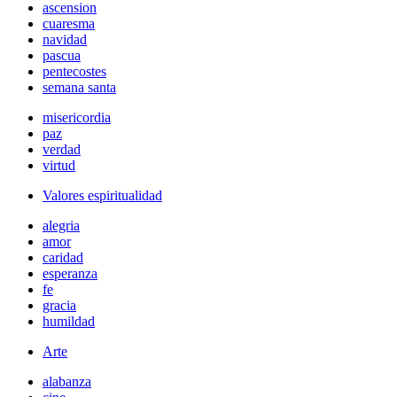
ascension
cuaresma
navidad
pascua
pentecostes
semana santa
misericordia
paz
verdad
virtud
Valores espiritualidad
alegria
amor
caridad
esperanza
fe
gracia
humildad
Arte
alabanza