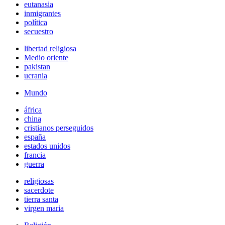
eutanasia
inmigrantes
política
secuestro
libertad religiosa
Medio oriente
pakistan
ucrania
Mundo
áfrica
china
cristianos perseguidos
españa
estados unidos
francia
guerra
religiosas
sacerdote
tierra santa
virgen maria