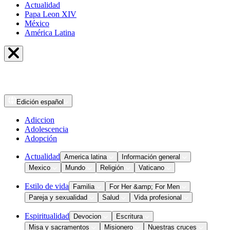
Actualidad
Papa Leon XIV
México
América Latina
Edición
español
Adiccion
Adolescencia
Adopción
Actualidad
America latina
Información general
Mexico
Mundo
Religión
Vaticano
Estilo de vida
Familia
For Her &amp; For Men
Pareja y sexualidad
Salud
Vida profesional
Espiritualidad
Devocion
Escritura
Misa y sacramentos
Misionero
Nuestras cruces