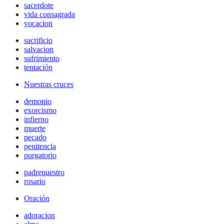
sacerdote
vida consagrada
vocacion
sacrificio
salvacion
sufrimiento
tentación
Nuestras cruces
demonio
exorcismo
infierno
muerte
pecado
penitencia
purgatorio
padrenuestro
rosario
Oración
adoracion