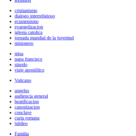
Religión
cristianismo
dialogo interreligioso
ecumenismo
evangelizacion
iglesia catolica
jornada mundial de la juventud
misionero
misa
papa francisco
sinodo
viaje apostólico
Vaticano
angelus
audiencia general
beatificacion
canonizacion
conclave
curia romana
jubileo
Familia