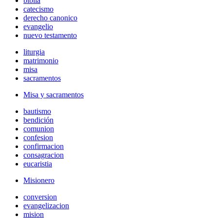
biblia
catecismo
derecho canonico
evangelio
nuevo testamento
liturgia
matrimonio
misa
sacramentos
Misa y sacramentos
bautismo
bendición
comunion
confesion
confirmacion
consagracion
eucaristia
Misionero
conversion
evangelizacion
mision