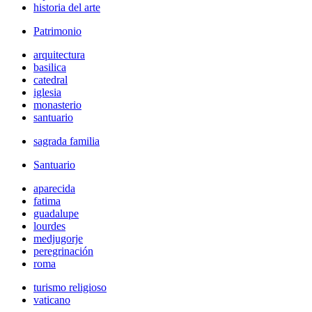
historia del arte
Patrimonio
arquitectura
basilica
catedral
iglesia
monasterio
santuario
sagrada familia
Santuario
aparecida
fatima
guadalupe
lourdes
medjugorje
peregrinación
roma
turismo religioso
vaticano