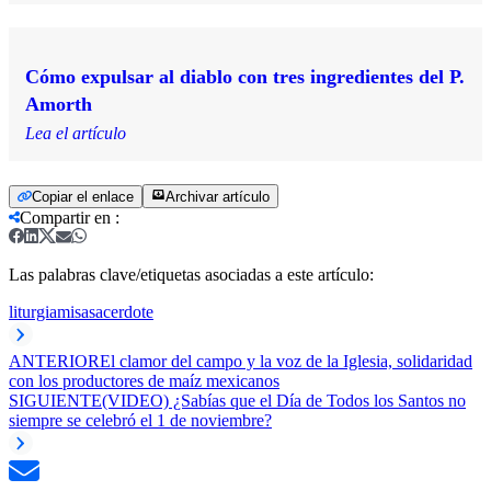
Cómo expulsar al diablo con tres ingredientes del P.
Amorth
Lea el artículo
Copiar el enlace
Archivar artículo
Compartir en
:
Las palabras clave/etiquetas asociadas a este artículo:
liturgia
misa
sacerdote
ANTERIOR
El clamor del campo y la voz de la Iglesia, solidaridad
con los productores de maíz mexicanos
SIGUIENTE
(VIDEO) ¿Sabías que el Día de Todos los Santos no
siempre se celebró el 1 de noviembre?