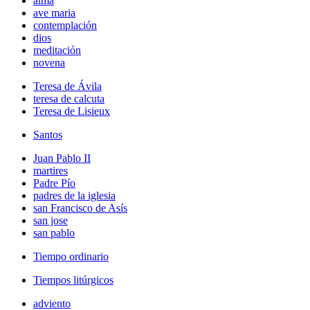
alma
ave maria
contemplación
dios
meditación
novena
Teresa de Ávila
teresa de calcuta
Teresa de Lisieux
Santos
Juan Pablo II
martires
Padre Pío
padres de la iglesia
san Francisco de Asís
san jose
san pablo
Tiempo ordinario
Tiempos litúrgicos
adviento