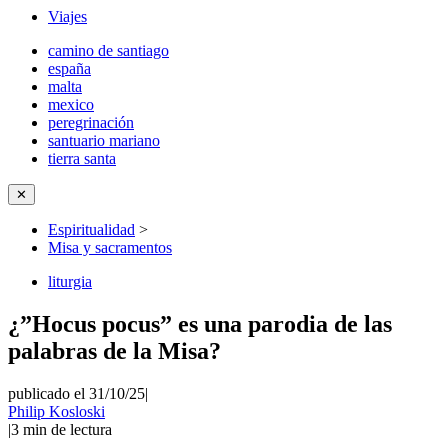
Viajes
camino de santiago
españa
malta
mexico
peregrinación
santuario mariano
tierra santa
✕
Espiritualidad
>
Misa y sacramentos
liturgia
¿”Hocus pocus” es una parodia de las
palabras de la Misa?
publicado el 31/10/25
|
Philip Kosloski
|
3
min de lectura