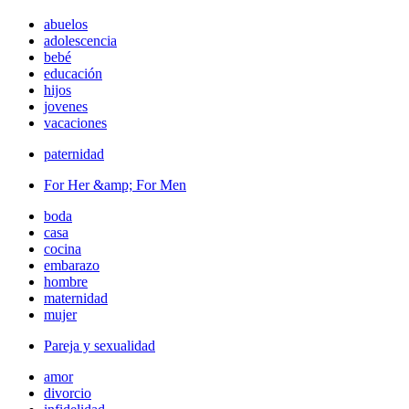
abuelos
adolescencia
bebé
educación
hijos
jovenes
vacaciones
paternidad
For Her &amp; For Men
boda
casa
cocina
embarazo
hombre
maternidad
mujer
Pareja y sexualidad
amor
divorcio