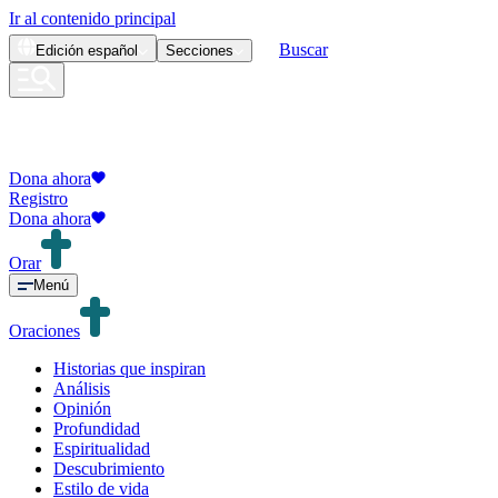
Ir al contenido principal
Buscar
Edición
español
Secciones
Dona ahora
Registro
Dona ahora
Orar
Menú
Oraciones
Historias que inspiran
Análisis
Opinión
Profundidad
Espiritualidad
Descubrimiento
Estilo de vida