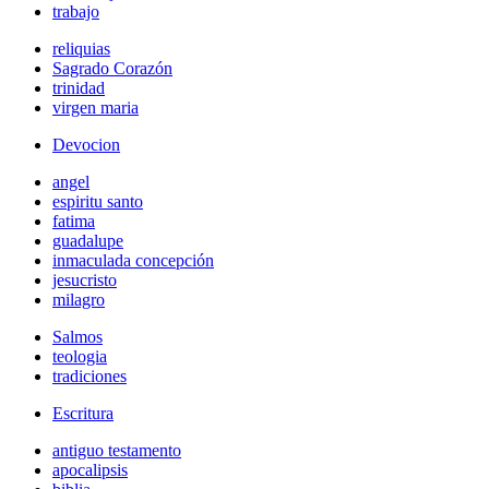
trabajo
reliquias
Sagrado Corazón
trinidad
virgen maria
Devocion
angel
espiritu santo
fatima
guadalupe
inmaculada concepción
jesucristo
milagro
Salmos
teologia
tradiciones
Escritura
antiguo testamento
apocalipsis