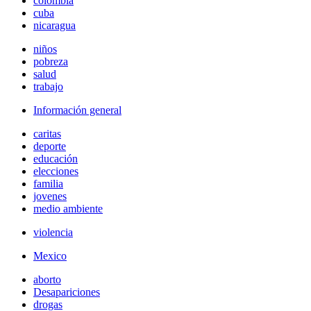
colombia
cuba
nicaragua
niños
pobreza
salud
trabajo
Información general
caritas
deporte
educación
elecciones
familia
jovenes
medio ambiente
violencia
Mexico
aborto
Desapariciones
drogas