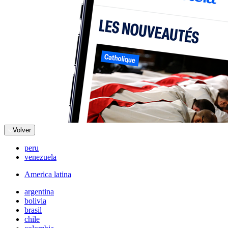
Volver
peru
venezuela
America latina
argentina
bolivia
brasil
chile