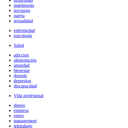
infidelidad
matrimonio
noviazgo
pareja
sexualidad
enfermedad
psicología
Salud
adiccion
alimentación
ansiedad
bienestar
deporte
depresion
discapacidad
Vida profesional
dinero
empresa
estres
management
teletrabajo