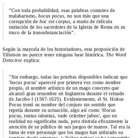
"Con toda probabilidad, esas palabras comunes de
malabarismo,
hocus pocus
, no son más que una
corrupción de
hoc est corpus,
a modo de ridícula
imitación de los sacerdotes de la Iglesia de Roma en su
truco de la transubstanciación".
Según la mayoría de los historiadores, esta proposición de
Tillotson no parece tener ninguna base histórica.
The Word
Detective
explica:
"Sin embargo, todas las pruebas disponibles indican que
'hocus pocus' apareció por primera vez como nombre
propio, el nombre artístico de un mago concreto que
alcanzó gran renombre en Inglaterra durante el reinado
de Jacobo I (1567-1625). Evidentemente, el Sr. Hokus
Pocus tomó su nombre del conjuro sin sentido que
repetía durante su actuación, algo así como 'Hocus
pocus, tontus talontus, vade celeriter jubeo', que en
realidad no significaba nada, pero distraía eficazmente la
atención de su público de sus juegos de manos. Tal era la
fama de este personaje que los magos han utilizado su
conjuro desde entonces, y 'hokus pokus' se ha convertido