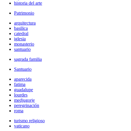
historia del arte
Patrimonio
arquitectura
basilica
catedral
iglesia
monasterio
santuario
sagrada familia
Santuario
aparecida
fatima
guadalupe
lourdes
medjugorje
peregrinación
roma
turismo religioso
vaticano