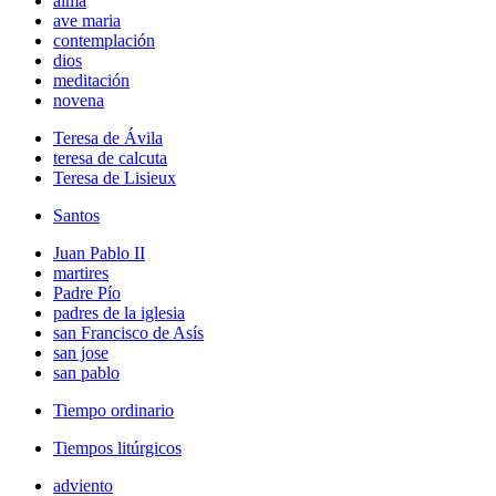
alma
ave maria
contemplación
dios
meditación
novena
Teresa de Ávila
teresa de calcuta
Teresa de Lisieux
Santos
Juan Pablo II
martires
Padre Pío
padres de la iglesia
san Francisco de Asís
san jose
san pablo
Tiempo ordinario
Tiempos litúrgicos
adviento