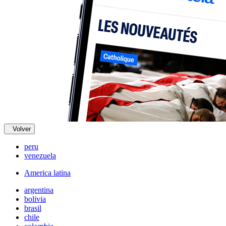
Volver
peru
venezuela
America latina
argentina
bolivia
brasil
chile