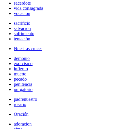
sacerdote
vida consagrada
vocacion
sacrificio
salvacion
sufrimiento
tentación
Nuestras cruces
demonio
exorcismo
infierno
muerte
pecado
penitencia
purgatorio
padrenuestro
rosario
Oración
adoracion