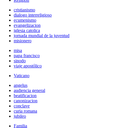
Religión
cristianismo
dialogo interreligioso
ecumenismo
evangelizacion
iglesia catolica
jornada mundial de la juventud
misionero
misa
papa francisco
sinodo
viaje apostólico
Vaticano
angelus
audiencia general
beatificacion
canonizacion
conclave
curia romana
jubileo
Familia