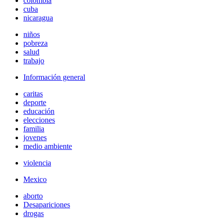
colombia
cuba
nicaragua
niños
pobreza
salud
trabajo
Información general
caritas
deporte
educación
elecciones
familia
jovenes
medio ambiente
violencia
Mexico
aborto
Desapariciones
drogas