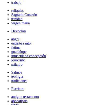
trabajo
reliquias
Sagrado Corazón
trinidad
virgen maria
Devocion
angel
espiritu santo
fatima
guadalupe
inmaculada concepción
jesucristo
milagro
Salmos
teologia
tradiciones
Escritura
antiguo testamento
apocalipsis