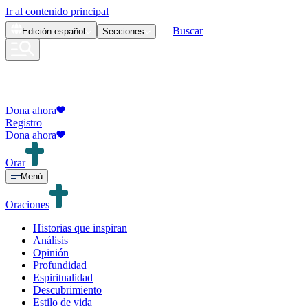
Ir al contenido principal
Buscar
Edición
español
Secciones
Dona ahora
Registro
Dona ahora
Orar
Menú
Oraciones
Historias que inspiran
Análisis
Opinión
Profundidad
Espiritualidad
Descubrimiento
Estilo de vida