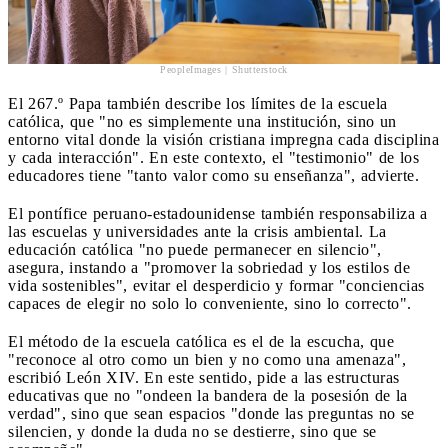
PeopleImages | Shutterstock
El 267.º Papa también describe los límites de la escuela
católica, que "no es simplemente una institución, sino un
entorno vital donde la visión cristiana impregna cada disciplina
y cada interacción". En este contexto, el "testimonio" de los
educadores tiene "tanto valor como su enseñanza", advierte.
El pontífice peruano-estadounidense también responsabiliza a
las escuelas y universidades ante la crisis ambiental. La
educación católica "no puede permanecer en silencio",
asegura, instando a "promover la sobriedad y los estilos de
vida sostenibles", evitar el desperdicio y formar "conciencias
capaces de elegir no solo lo conveniente, sino lo correcto".
El método de la escuela católica es el de la escucha, que
"reconoce al otro como un bien y no como una amenaza",
escribió León XIV. En este sentido, pide a las estructuras
educativas que no "ondeen la bandera de la posesión de la
verdad", sino que sean espacios "donde las preguntas no se
silencien, y donde la duda no se destierre, sino que se