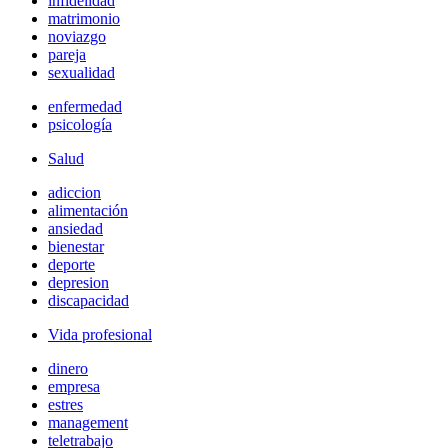
infidelidad
matrimonio
noviazgo
pareja
sexualidad
enfermedad
psicología
Salud
adiccion
alimentación
ansiedad
bienestar
deporte
depresion
discapacidad
Vida profesional
dinero
empresa
estres
management
teletrabajo