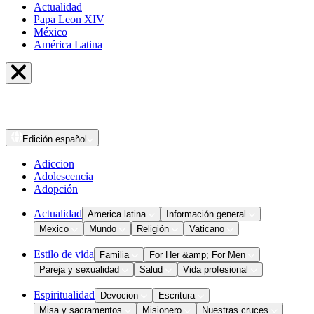
Actualidad
Papa Leon XIV
México
América Latina
Edición
español
Adiccion
Adolescencia
Adopción
Actualidad
America latina
Información general
Mexico
Mundo
Religión
Vaticano
Estilo de vida
Familia
For Her &amp; For Men
Pareja y sexualidad
Salud
Vida profesional
Espiritualidad
Devocion
Escritura
Misa y sacramentos
Misionero
Nuestras cruces