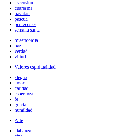
ascension
cuaresma
navidad
pascua
pentecostes
semana santa
misericordia
paz
verdad
virtud
Valores espiritualidad
alegria
amor
caridad
esperanza
fe
gracia
humildad
Arte
alabanza