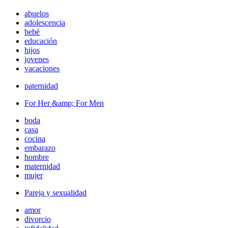
abuelos
adolescencia
bebé
educación
hijos
jovenes
vacaciones
paternidad
For Her &amp; For Men
boda
casa
cocina
embarazo
hombre
maternidad
mujer
Pareja y sexualidad
amor
divorcio