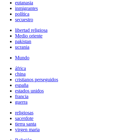
eutanasia
inmigrantes
política
secuestro
libertad religiosa
Medio oriente
pakistan
ucrania
Mundo
áfrica
china
cristianos perseguidos
españa
estados unidos
francia
guerra
religiosas
sacerdote
tierra santa
virgen maria