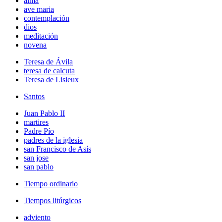
alma
ave maria
contemplación
dios
meditación
novena
Teresa de Ávila
teresa de calcuta
Teresa de Lisieux
Santos
Juan Pablo II
martires
Padre Pío
padres de la iglesia
san Francisco de Asís
san jose
san pablo
Tiempo ordinario
Tiempos litúrgicos
adviento