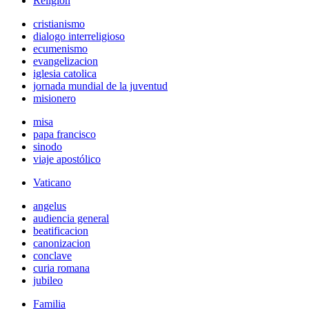
Religión
cristianismo
dialogo interreligioso
ecumenismo
evangelizacion
iglesia catolica
jornada mundial de la juventud
misionero
misa
papa francisco
sinodo
viaje apostólico
Vaticano
angelus
audiencia general
beatificacion
canonizacion
conclave
curia romana
jubileo
Familia