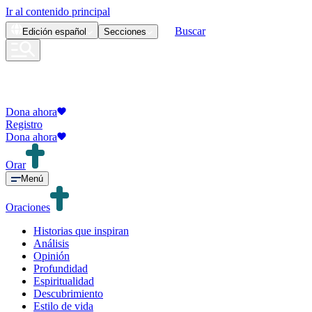
Ir al contenido principal
Buscar
Edición
español
Secciones
Dona ahora
Registro
Dona ahora
Orar
Menú
Oraciones
Historias que inspiran
Análisis
Opinión
Profundidad
Espiritualidad
Descubrimiento
Estilo de vida