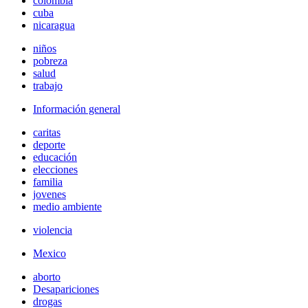
colombia
cuba
nicaragua
niños
pobreza
salud
trabajo
Información general
caritas
deporte
educación
elecciones
familia
jovenes
medio ambiente
violencia
Mexico
aborto
Desapariciones
drogas