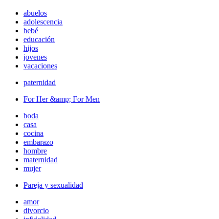
abuelos
adolescencia
bebé
educación
hijos
jovenes
vacaciones
paternidad
For Her &amp; For Men
boda
casa
cocina
embarazo
hombre
maternidad
mujer
Pareja y sexualidad
amor
divorcio