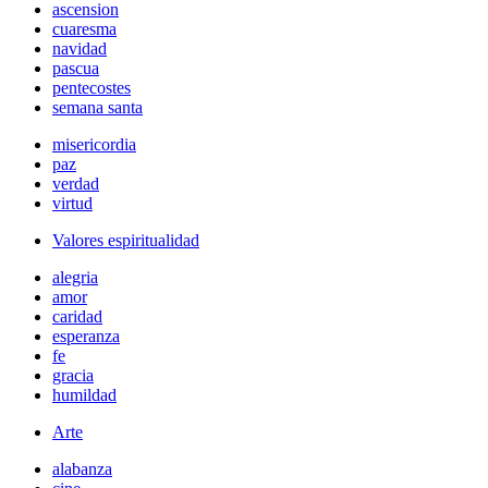
ascension
cuaresma
navidad
pascua
pentecostes
semana santa
misericordia
paz
verdad
virtud
Valores espiritualidad
alegria
amor
caridad
esperanza
fe
gracia
humildad
Arte
alabanza