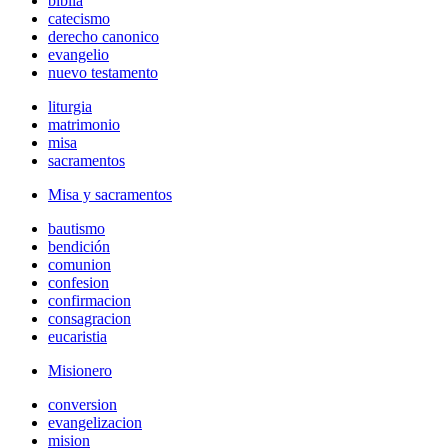
biblia
catecismo
derecho canonico
evangelio
nuevo testamento
liturgia
matrimonio
misa
sacramentos
Misa y sacramentos
bautismo
bendición
comunion
confesion
confirmacion
consagracion
eucaristia
Misionero
conversion
evangelizacion
mision