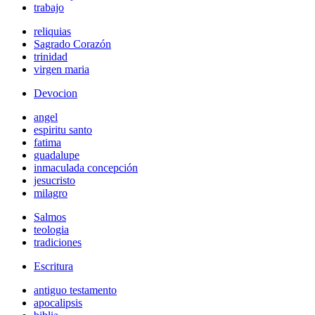
trabajo
reliquias
Sagrado Corazón
trinidad
virgen maria
Devocion
angel
espiritu santo
fatima
guadalupe
inmaculada concepción
jesucristo
milagro
Salmos
teologia
tradiciones
Escritura
antiguo testamento
apocalipsis