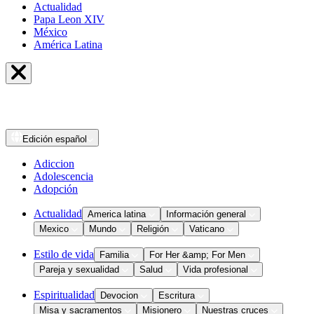
Actualidad
Papa Leon XIV
México
América Latina
Edición
español
Adiccion
Adolescencia
Adopción
Actualidad
America latina
Información general
Mexico
Mundo
Religión
Vaticano
Estilo de vida
Familia
For Her &amp; For Men
Pareja y sexualidad
Salud
Vida profesional
Espiritualidad
Devocion
Escritura
Misa y sacramentos
Misionero
Nuestras cruces