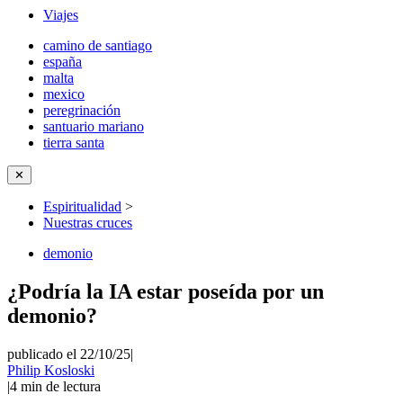
Viajes
camino de santiago
españa
malta
mexico
peregrinación
santuario mariano
tierra santa
✕
Espiritualidad
>
Nuestras cruces
demonio
¿Podría la IA estar poseída por un
demonio?
publicado el 22/10/25
|
Philip Kosloski
|
4
min de lectura