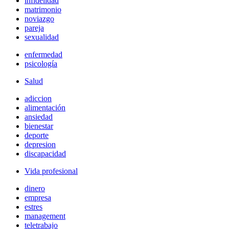
infidelidad
matrimonio
noviazgo
pareja
sexualidad
enfermedad
psicología
Salud
adiccion
alimentación
ansiedad
bienestar
deporte
depresion
discapacidad
Vida profesional
dinero
empresa
estres
management
teletrabajo