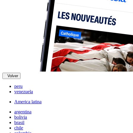
Volver
peru
venezuela
America latina
argentina
bolivia
brasil
chile