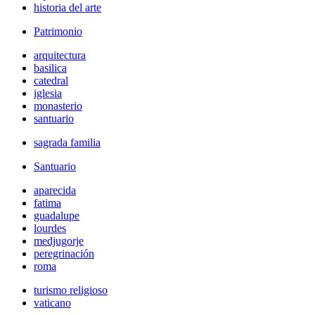
historia del arte
Patrimonio
arquitectura
basilica
catedral
iglesia
monasterio
santuario
sagrada familia
Santuario
aparecida
fatima
guadalupe
lourdes
medjugorje
peregrinación
roma
turismo religioso
vaticano