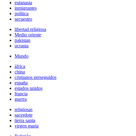
eutanasia
inmigrantes
política
secuestro
libertad religiosa
Medio oriente
pakistan
ucrania
Mundo
áfrica
china
cristianos perseguidos
españa
estados unidos
francia
guerra
religiosas
sacerdote
tierra santa
virgen maria