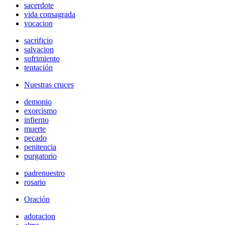
sacerdote
vida consagrada
vocacion
sacrificio
salvacion
sufrimiento
tentación
Nuestras cruces
demonio
exorcismo
infierno
muerte
pecado
penitencia
purgatorio
padrenuestro
rosario
Oración
adoracion