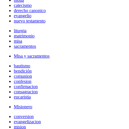
biblia
catecismo
derecho canonico
evangelio
nuevo testamento
liturgia
matrimonio
misa
sacramentos
Misa y sacramentos
bautismo
bendición
comunion
confesion
confirmacion
consagracion
eucaristia
Misionero
conversion
evangelizacion
mision