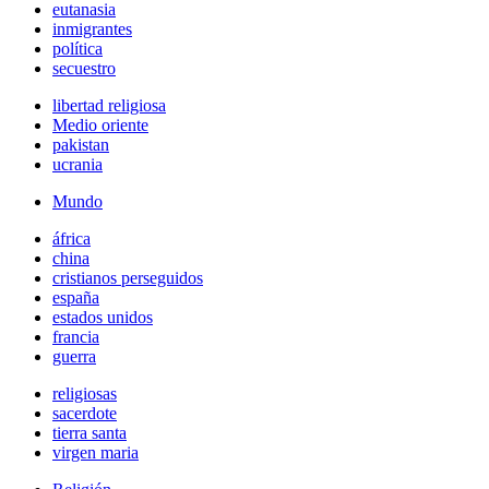
eutanasia
inmigrantes
política
secuestro
libertad religiosa
Medio oriente
pakistan
ucrania
Mundo
áfrica
china
cristianos perseguidos
españa
estados unidos
francia
guerra
religiosas
sacerdote
tierra santa
virgen maria