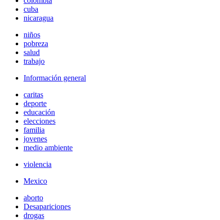
colombia
cuba
nicaragua
niños
pobreza
salud
trabajo
Información general
caritas
deporte
educación
elecciones
familia
jovenes
medio ambiente
violencia
Mexico
aborto
Desapariciones
drogas