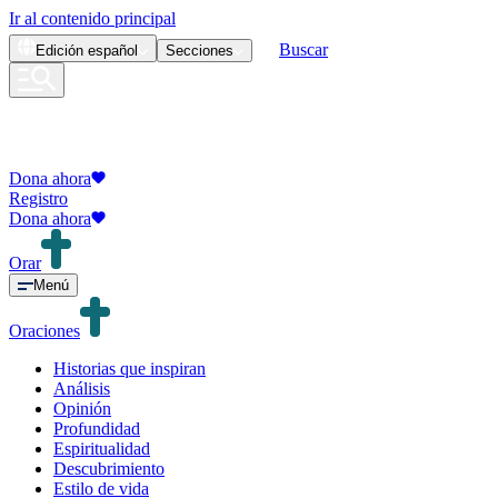
Ir al contenido principal
Buscar
Edición
español
Secciones
Dona ahora
Registro
Dona ahora
Orar
Menú
Oraciones
Historias que inspiran
Análisis
Opinión
Profundidad
Espiritualidad
Descubrimiento
Estilo de vida