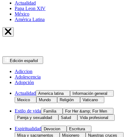
Actualidad
Papa Leon XIV
México
América Latina
Edición
español
Adiccion
Adolescencia
Adopción
Actualidad
America latina
Información general
Mexico
Mundo
Religión
Vaticano
Estilo de vida
Familia
For Her &amp; For Men
Pareja y sexualidad
Salud
Vida profesional
Espiritualidad
Devocion
Escritura
Misa y sacramentos
Misionero
Nuestras cruces