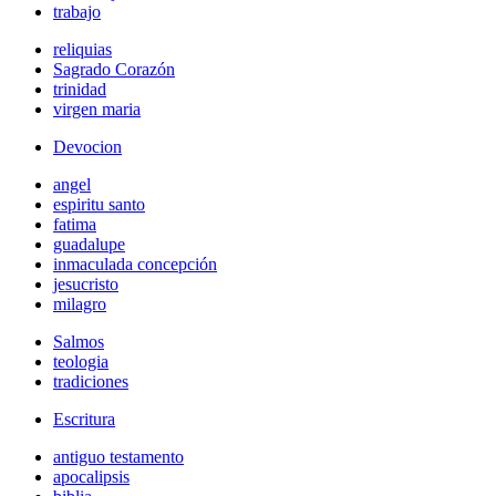
trabajo
reliquias
Sagrado Corazón
trinidad
virgen maria
Devocion
angel
espiritu santo
fatima
guadalupe
inmaculada concepción
jesucristo
milagro
Salmos
teologia
tradiciones
Escritura
antiguo testamento
apocalipsis