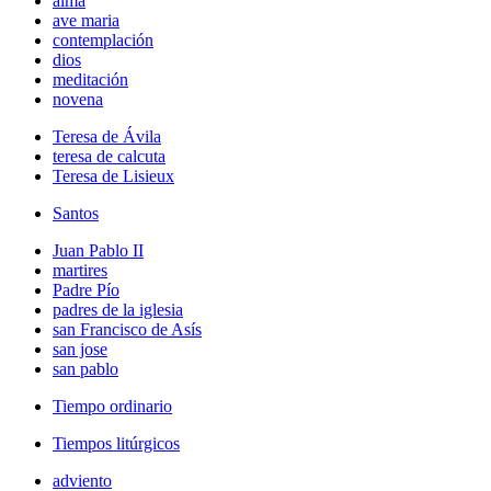
alma
ave maria
contemplación
dios
meditación
novena
Teresa de Ávila
teresa de calcuta
Teresa de Lisieux
Santos
Juan Pablo II
martires
Padre Pío
padres de la iglesia
san Francisco de Asís
san jose
san pablo
Tiempo ordinario
Tiempos litúrgicos
adviento