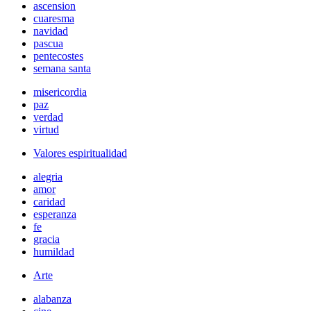
ascension
cuaresma
navidad
pascua
pentecostes
semana santa
misericordia
paz
verdad
virtud
Valores espiritualidad
alegria
amor
caridad
esperanza
fe
gracia
humildad
Arte
alabanza