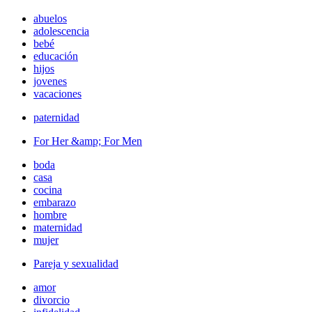
abuelos
adolescencia
bebé
educación
hijos
jovenes
vacaciones
paternidad
For Her &amp; For Men
boda
casa
cocina
embarazo
hombre
maternidad
mujer
Pareja y sexualidad
amor
divorcio