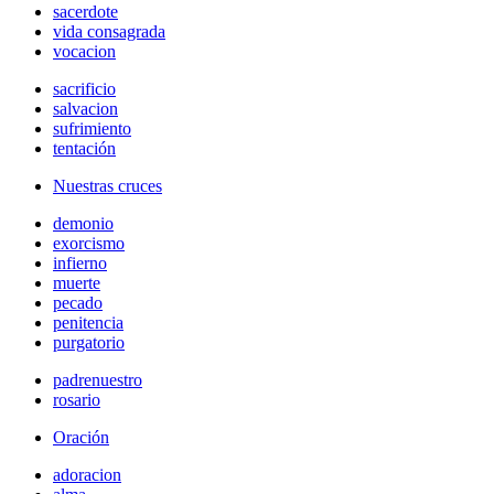
sacerdote
vida consagrada
vocacion
sacrificio
salvacion
sufrimiento
tentación
Nuestras cruces
demonio
exorcismo
infierno
muerte
pecado
penitencia
purgatorio
padrenuestro
rosario
Oración
adoracion