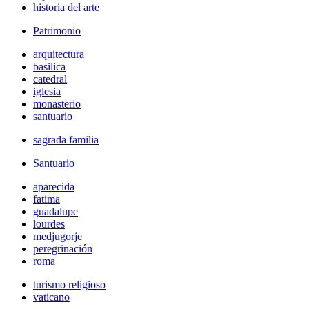
historia del arte
Patrimonio
arquitectura
basilica
catedral
iglesia
monasterio
santuario
sagrada familia
Santuario
aparecida
fatima
guadalupe
lourdes
medjugorje
peregrinación
roma
turismo religioso
vaticano