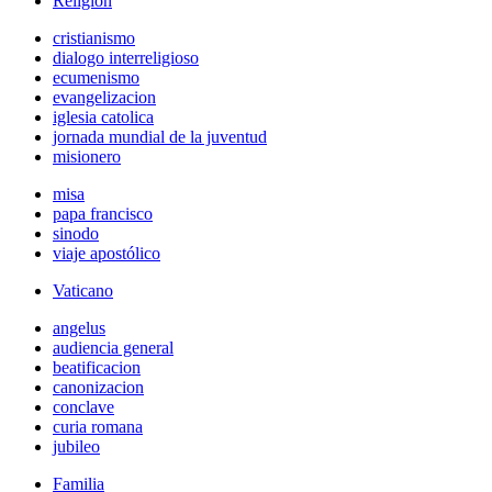
Religión
cristianismo
dialogo interreligioso
ecumenismo
evangelizacion
iglesia catolica
jornada mundial de la juventud
misionero
misa
papa francisco
sinodo
viaje apostólico
Vaticano
angelus
audiencia general
beatificacion
canonizacion
conclave
curia romana
jubileo
Familia