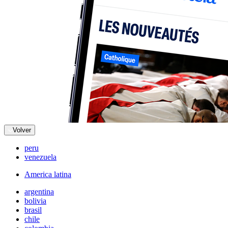
Volver
peru
venezuela
America latina
argentina
bolivia
brasil
chile