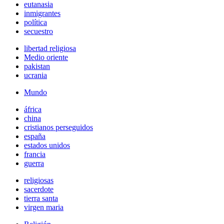
eutanasia
inmigrantes
política
secuestro
libertad religiosa
Medio oriente
pakistan
ucrania
Mundo
áfrica
china
cristianos perseguidos
españa
estados unidos
francia
guerra
religiosas
sacerdote
tierra santa
virgen maria