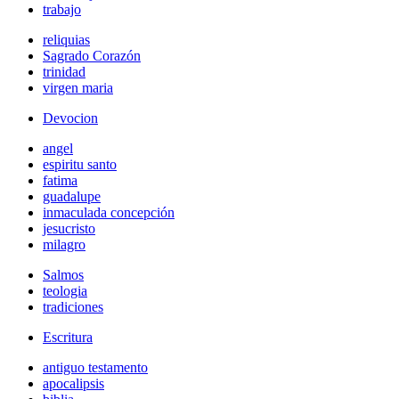
trabajo
reliquias
Sagrado Corazón
trinidad
virgen maria
Devocion
angel
espiritu santo
fatima
guadalupe
inmaculada concepción
jesucristo
milagro
Salmos
teologia
tradiciones
Escritura
antiguo testamento
apocalipsis