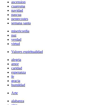
ascension
cuaresma
navidad
pascua
pentecostes
semana santa
misericordia
paz
verdad
virtud
Valores espiritualidad
alegria
amor
caridad
esperanza
fe
gracia
humildad
Arte
alabanza