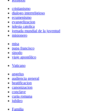
Religión
cristianismo
dialogo interreligioso
ecumenismo
evangelizacion
iglesia catolica
jornada mundial de la juventud
misionero
misa
papa francisco
sinodo
viaje apostólico
Vaticano
angelus
audiencia general
beatificacion
canonizacion
conclave
curia romana
jubileo
Familia