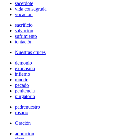
sacerdote
vida consagrada
vocacion
sacrificio
salvacion
sufrimiento
tentación
Nuestras cruces
demonio
exorcismo
infierno
muerte
pecado
penitencia
purgatorio
padrenuestro
rosario
Oración
adoracion