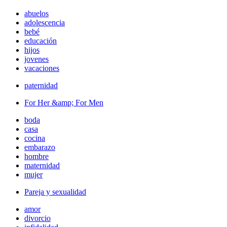
abuelos
adolescencia
bebé
educación
hijos
jovenes
vacaciones
paternidad
For Her &amp; For Men
boda
casa
cocina
embarazo
hombre
maternidad
mujer
Pareja y sexualidad
amor
divorcio