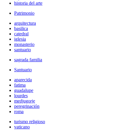
historia del arte
Patrimonio
arquitectura
basilica
catedral
iglesia
monasterio
santuario
sagrada familia
Santuario
aparecida
fatima
guadalupe
lourdes
medjugorje
peregrinación
roma
turismo religioso
vaticano