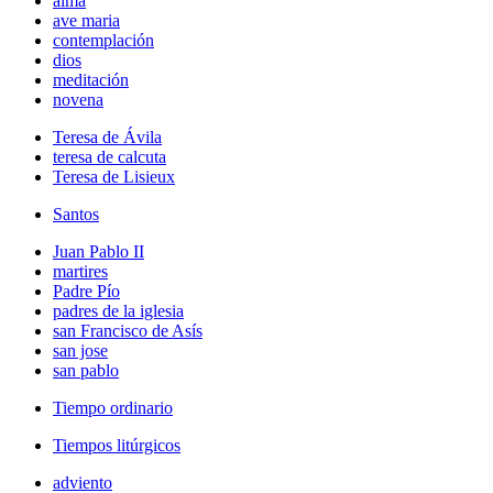
alma
ave maria
contemplación
dios
meditación
novena
Teresa de Ávila
teresa de calcuta
Teresa de Lisieux
Santos
Juan Pablo II
martires
Padre Pío
padres de la iglesia
san Francisco de Asís
san jose
san pablo
Tiempo ordinario
Tiempos litúrgicos
adviento