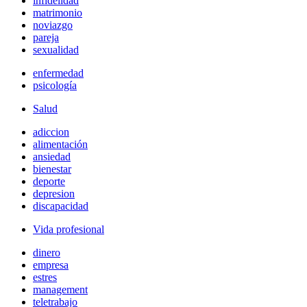
infidelidad
matrimonio
noviazgo
pareja
sexualidad
enfermedad
psicología
Salud
adiccion
alimentación
ansiedad
bienestar
deporte
depresion
discapacidad
Vida profesional
dinero
empresa
estres
management
teletrabajo