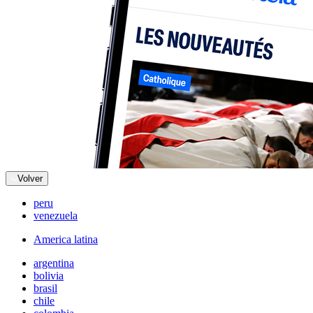
Volver
peru
venezuela
America latina
argentina
bolivia
brasil
chile