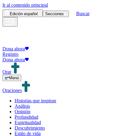
Ir al contenido principal
Buscar
Edición
español
Secciones
Dona ahora
Registro
Dona ahora
Orar
Menú
Oraciones
Historias que inspiran
Análisis
Opinión
Profundidad
Espiritualidad
Descubrimiento
Estilo de vida