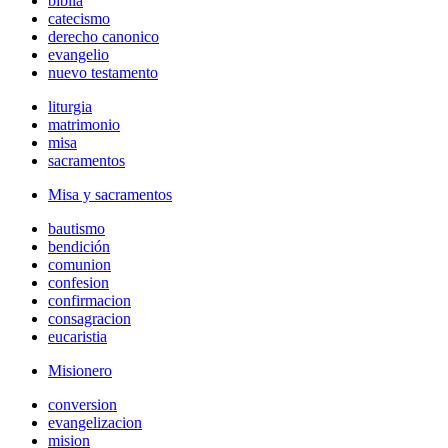
biblia
catecismo
derecho canonico
evangelio
nuevo testamento
liturgia
matrimonio
misa
sacramentos
Misa y sacramentos
bautismo
bendición
comunion
confesion
confirmacion
consagracion
eucaristia
Misionero
conversion
evangelizacion
mision