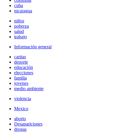
colombia
cuba
nicaragua
niños
pobreza
salud
trabajo
Información general
caritas
deporte
educación
elecciones
familia
jovenes
medio ambiente
violencia
Mexico
aborto
Desapariciones
drogas