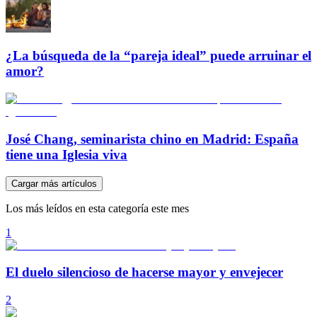
¿La búsqueda de la “pareja ideal” puede arruinar el
amor?
José Chang, seminarista chino en Madrid: España
tiene una Iglesia viva
Cargar más artículos
Los más leídos en esta categoría este mes
1
El duelo silencioso de hacerse mayor y envejecer
2