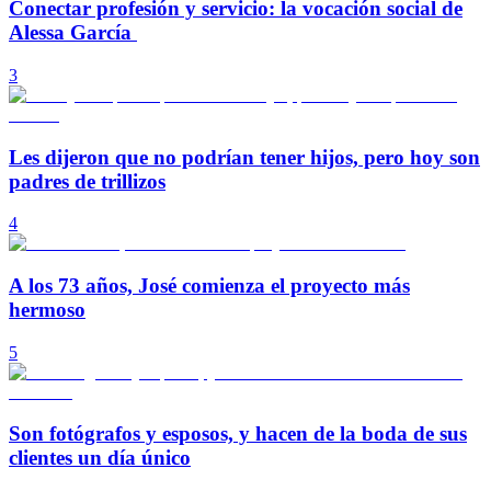
Conectar profesión y servicio: la vocación social de
Alessa García
3
Les dijeron que no podrían tener hijos, pero hoy son
padres de trillizos
4
A los 73 años, José comienza el proyecto más
hermoso
5
Son fotógrafos y esposos, y hacen de la boda de sus
clientes un día único