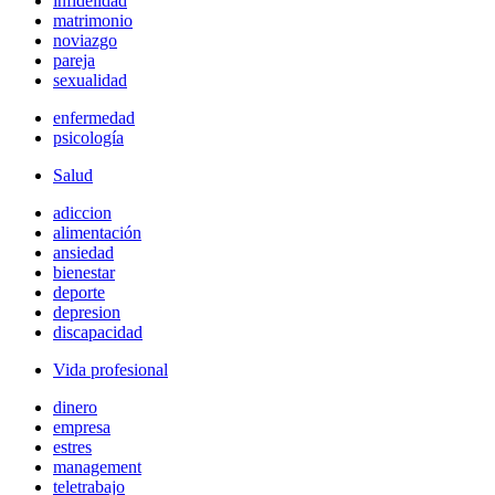
infidelidad
matrimonio
noviazgo
pareja
sexualidad
enfermedad
psicología
Salud
adiccion
alimentación
ansiedad
bienestar
deporte
depresion
discapacidad
Vida profesional
dinero
empresa
estres
management
teletrabajo