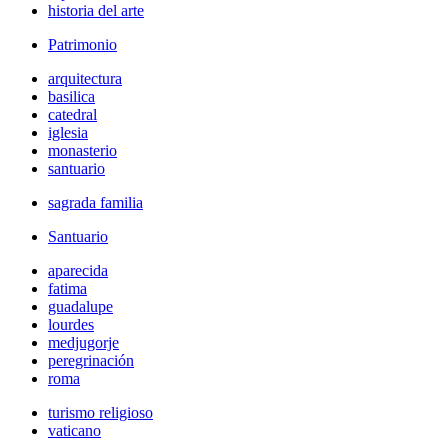
historia del arte
Patrimonio
arquitectura
basilica
catedral
iglesia
monasterio
santuario
sagrada familia
Santuario
aparecida
fatima
guadalupe
lourdes
medjugorje
peregrinación
roma
turismo religioso
vaticano