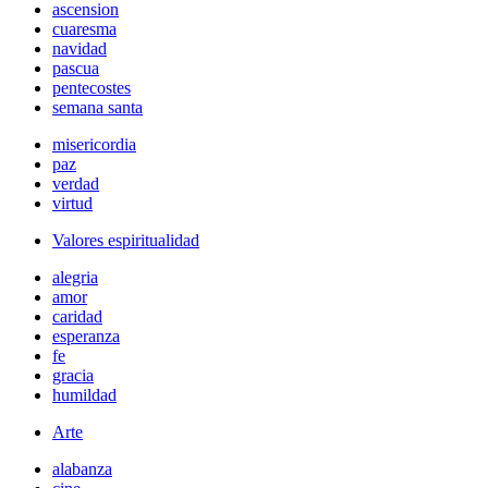
ascension
cuaresma
navidad
pascua
pentecostes
semana santa
misericordia
paz
verdad
virtud
Valores espiritualidad
alegria
amor
caridad
esperanza
fe
gracia
humildad
Arte
alabanza