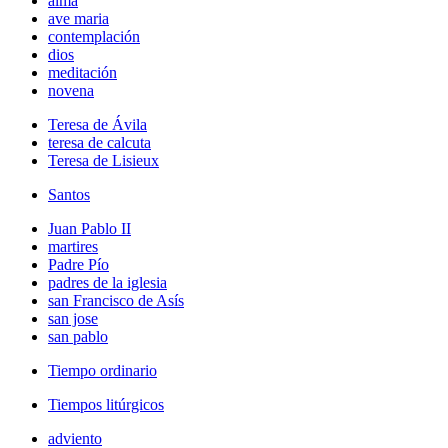
alma
ave maria
contemplación
dios
meditación
novena
Teresa de Ávila
teresa de calcuta
Teresa de Lisieux
Santos
Juan Pablo II
martires
Padre Pío
padres de la iglesia
san Francisco de Asís
san jose
san pablo
Tiempo ordinario
Tiempos litúrgicos
adviento