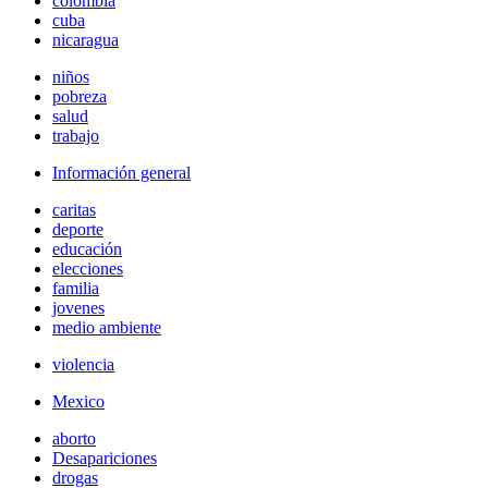
colombia
cuba
nicaragua
niños
pobreza
salud
trabajo
Información general
caritas
deporte
educación
elecciones
familia
jovenes
medio ambiente
violencia
Mexico
aborto
Desapariciones
drogas