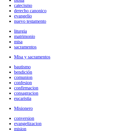
biblia
catecismo
derecho canonico
evangelio
nuevo testamento
liturgia
matrimonio
misa
sacramentos
Misa y sacramentos
bautismo
bendición
comunion
confesion
confirmacion
consagracion
eucaristia
Misionero
conversion
evangelizacion
mision