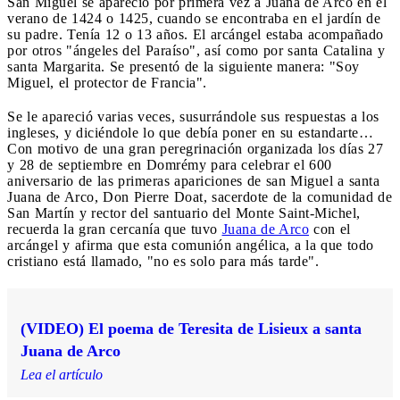
San Miguel se apareció por primera vez a Juana de Arco en el
verano de 1424 o 1425, cuando se encontraba en el jardín de
su padre. Tenía 12 o 13 años. El arcángel estaba acompañado
por otros "ángeles del Paraíso", así como por santa Catalina y
santa Margarita. Se presentó de la siguiente manera: "Soy
Miguel, el protector de Francia".
Se le apareció varias veces, susurrándole sus respuestas a los
ingleses, y diciéndole lo que debía poner en su estandarte…
Con motivo de una gran peregrinación organizada los días 27
y 28 de septiembre en Domrémy para celebrar el 600
aniversario de las primeras apariciones de san Miguel a santa
Juana de Arco, Don Pierre Doat, sacerdote de la comunidad de
San Martín y rector del santuario del Monte Saint-Michel,
recuerda la gran cercanía que tuvo
Juana de Arco
con el
arcángel y afirma que esta comunión angélica, a la que todo
cristiano está llamado, "no es solo para más tarde".
(VIDEO) El poema de Teresita de Lisieux a santa
Juana de Arco
Lea el artículo