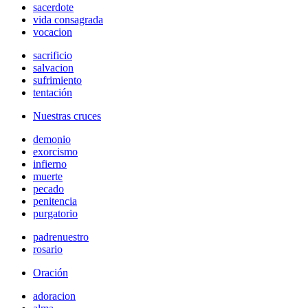
sacerdote
vida consagrada
vocacion
sacrificio
salvacion
sufrimiento
tentación
Nuestras cruces
demonio
exorcismo
infierno
muerte
pecado
penitencia
purgatorio
padrenuestro
rosario
Oración
adoracion