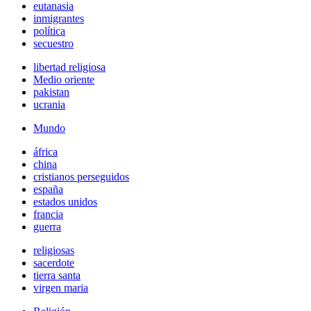
eutanasia
inmigrantes
política
secuestro
libertad religiosa
Medio oriente
pakistan
ucrania
Mundo
áfrica
china
cristianos perseguidos
españa
estados unidos
francia
guerra
religiosas
sacerdote
tierra santa
virgen maria