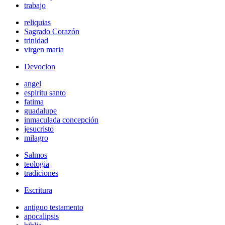
trabajo
reliquias
Sagrado Corazón
trinidad
virgen maria
Devocion
angel
espiritu santo
fatima
guadalupe
inmaculada concepción
jesucristo
milagro
Salmos
teologia
tradiciones
Escritura
antiguo testamento
apocalipsis