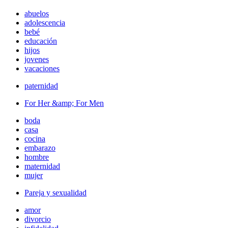
abuelos
adolescencia
bebé
educación
hijos
jovenes
vacaciones
paternidad
For Her &amp; For Men
boda
casa
cocina
embarazo
hombre
maternidad
mujer
Pareja y sexualidad
amor
divorcio