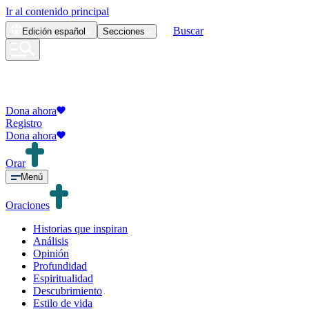
Ir al contenido principal
Buscar
Edición
español
Secciones
Dona ahora
Registro
Dona ahora
Orar
Menú
Oraciones
Historias que inspiran
Análisis
Opinión
Profundidad
Espiritualidad
Descubrimiento
Estilo de vida