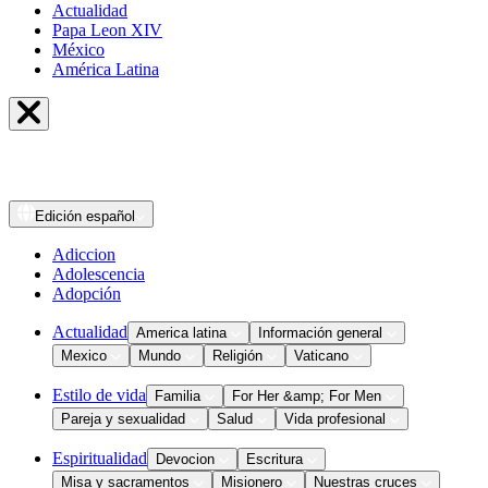
Actualidad
Papa Leon XIV
México
América Latina
Edición
español
Adiccion
Adolescencia
Adopción
Actualidad
America latina
Información general
Mexico
Mundo
Religión
Vaticano
Estilo de vida
Familia
For Her &amp; For Men
Pareja y sexualidad
Salud
Vida profesional
Espiritualidad
Devocion
Escritura
Misa y sacramentos
Misionero
Nuestras cruces