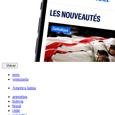
Volver
peru
venezuela
America latina
argentina
bolivia
brasil
chile