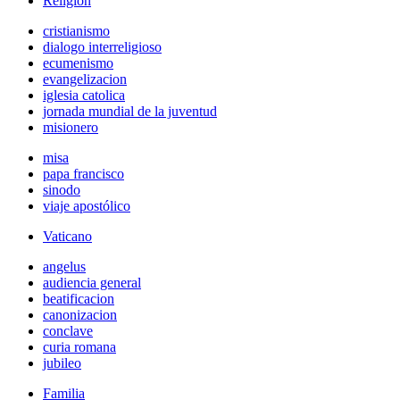
Religión
cristianismo
dialogo interreligioso
ecumenismo
evangelizacion
iglesia catolica
jornada mundial de la juventud
misionero
misa
papa francisco
sinodo
viaje apostólico
Vaticano
angelus
audiencia general
beatificacion
canonizacion
conclave
curia romana
jubileo
Familia