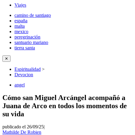
Viajes
camino de santiago
españa
malta
mexico
peregrinación
santuario mariano
tierra santa
✕
Espiritualidad
>
Devocion
angel
Cómo san Miguel Arcángel acompañó a
Juana de Arco en todos los momentos de
su vida
publicado el 26/09/25
|
Mathilde De Robien