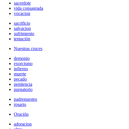
sacerdote
vida consagrada
vocacion
sacrificio
salvacion
sufrimiento
tentación
Nuestras cruces
demonio
exorcismo
infierno
muerte
pecado
penitencia
purgatorio
padrenuestro
rosario
Oración
adoracion