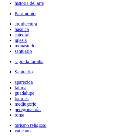
historia del arte
Patrimonio
arquitectura
basilica
catedral
iglesia
monasterio
santuario
sagrada familia
Santuario
aparecida
fatima
guadalupe
lourdes
medjugorje
peregrinación
roma
turismo religioso
vaticano