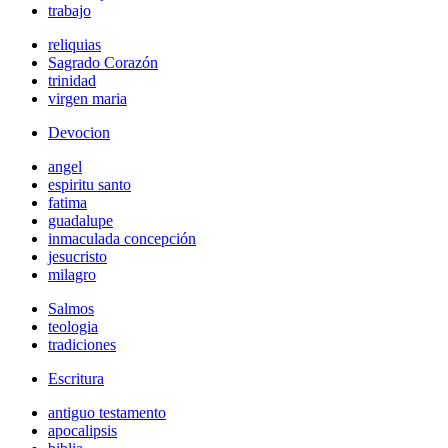
trabajo
reliquias
Sagrado Corazón
trinidad
virgen maria
Devocion
angel
espiritu santo
fatima
guadalupe
inmaculada concepción
jesucristo
milagro
Salmos
teologia
tradiciones
Escritura
antiguo testamento
apocalipsis