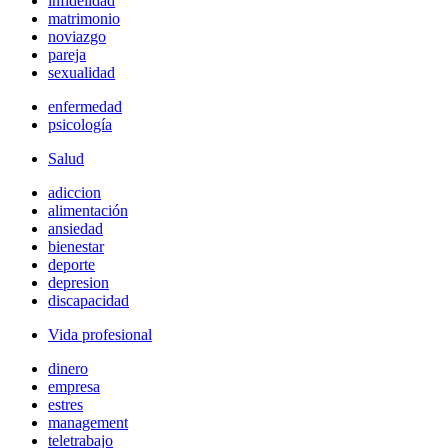
infidelidad
matrimonio
noviazgo
pareja
sexualidad
enfermedad
psicología
Salud
adiccion
alimentación
ansiedad
bienestar
deporte
depresion
discapacidad
Vida profesional
dinero
empresa
estres
management
teletrabajo