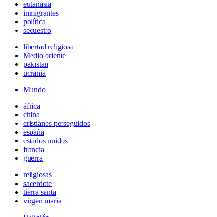
eutanasia
inmigrantes
política
secuestro
libertad religiosa
Medio oriente
pakistan
ucrania
Mundo
áfrica
china
cristianos perseguidos
españa
estados unidos
francia
guerra
religiosas
sacerdote
tierra santa
virgen maria