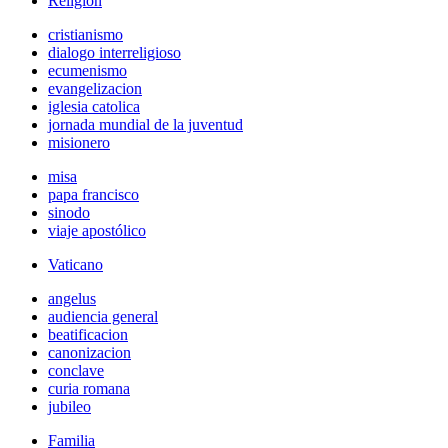
Religión
cristianismo
dialogo interreligioso
ecumenismo
evangelizacion
iglesia catolica
jornada mundial de la juventud
misionero
misa
papa francisco
sinodo
viaje apostólico
Vaticano
angelus
audiencia general
beatificacion
canonizacion
conclave
curia romana
jubileo
Familia