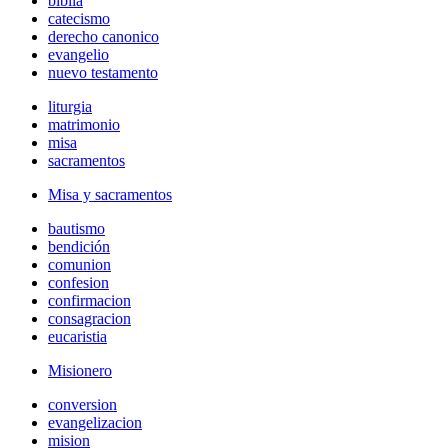
biblia
catecismo
derecho canonico
evangelio
nuevo testamento
liturgia
matrimonio
misa
sacramentos
Misa y sacramentos
bautismo
bendición
comunion
confesion
confirmacion
consagracion
eucaristia
Misionero
conversion
evangelizacion
mision