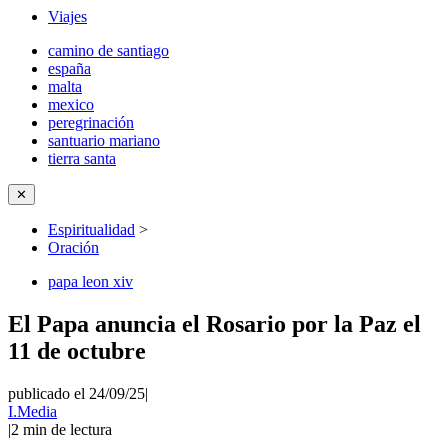
Viajes
camino de santiago
españa
malta
mexico
peregrinación
santuario mariano
tierra santa
✕
Espiritualidad
>
Oración
papa leon xiv
El Papa anuncia el Rosario por la Paz el
11 de octubre
publicado el 24/09/25
|
I.Media
|
2
min de lectura