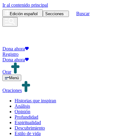
Ir al contenido principal
Buscar
Edición
español
Secciones
Dona ahora
Registro
Dona ahora
Orar
Menú
Oraciones
Historias que inspiran
Análisis
Opinión
Profundidad
Espiritualidad
Descubrimiento
Estilo de vida