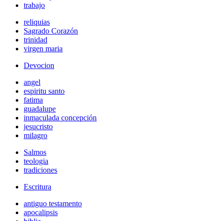
trabajo
reliquias
Sagrado Corazón
trinidad
virgen maria
Devocion
angel
espiritu santo
fatima
guadalupe
inmaculada concepción
jesucristo
milagro
Salmos
teologia
tradiciones
Escritura
antiguo testamento
apocalipsis