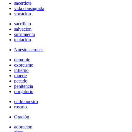
sacerdote
vida consagrada
vocacion
sacrificio
salvacion
sufrimiento
tentación
Nuestras cruces
demonio
exorcismo
infierno
muerte
pecado
penitencia
purgatorio
padrenuestro
rosario
Oración
adoracion