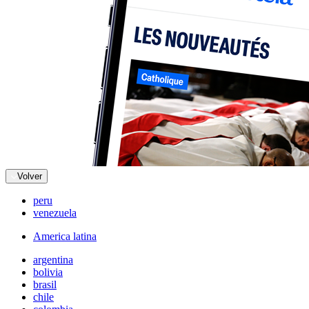
Volver
peru
venezuela
America latina
argentina
bolivia
brasil
chile