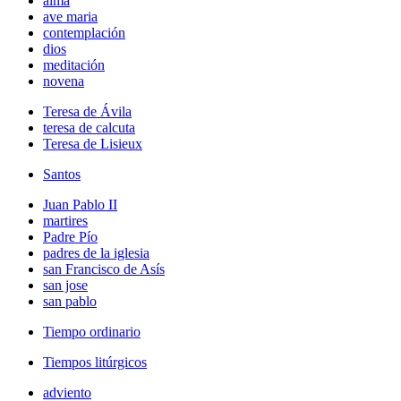
alma
ave maria
contemplación
dios
meditación
novena
Teresa de Ávila
teresa de calcuta
Teresa de Lisieux
Santos
Juan Pablo II
martires
Padre Pío
padres de la iglesia
san Francisco de Asís
san jose
san pablo
Tiempo ordinario
Tiempos litúrgicos
adviento