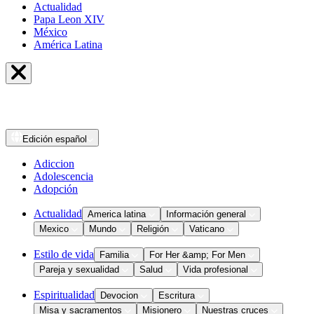
Actualidad
Papa Leon XIV
México
América Latina
Edición
español
Adiccion
Adolescencia
Adopción
Actualidad
America latina
Información general
Mexico
Mundo
Religión
Vaticano
Estilo de vida
Familia
For Her &amp; For Men
Pareja y sexualidad
Salud
Vida profesional
Espiritualidad
Devocion
Escritura
Misa y sacramentos
Misionero
Nuestras cruces