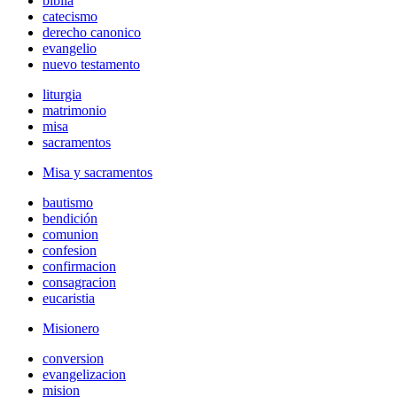
biblia
catecismo
derecho canonico
evangelio
nuevo testamento
liturgia
matrimonio
misa
sacramentos
Misa y sacramentos
bautismo
bendición
comunion
confesion
confirmacion
consagracion
eucaristia
Misionero
conversion
evangelizacion
mision