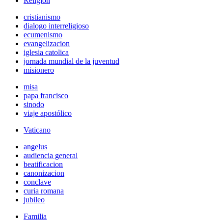
Religión
cristianismo
dialogo interreligioso
ecumenismo
evangelizacion
iglesia catolica
jornada mundial de la juventud
misionero
misa
papa francisco
sinodo
viaje apostólico
Vaticano
angelus
audiencia general
beatificacion
canonizacion
conclave
curia romana
jubileo
Familia