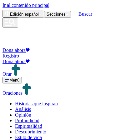
Ir al contenido principal
Buscar
Edición
español
Secciones
Dona ahora
Registro
Dona ahora
Orar
Menú
Oraciones
Historias que inspiran
Análisis
Opinión
Profundidad
Espiritualidad
Descubrimiento
Estilo de vida