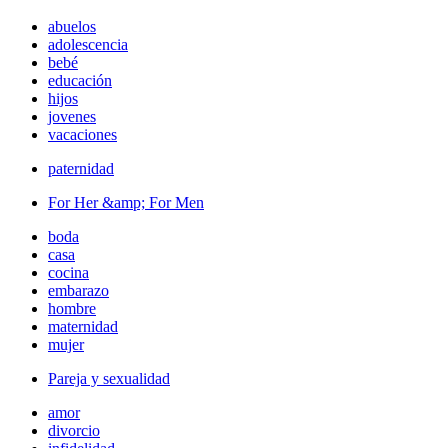
abuelos
adolescencia
bebé
educación
hijos
jovenes
vacaciones
paternidad
For Her &amp; For Men
boda
casa
cocina
embarazo
hombre
maternidad
mujer
Pareja y sexualidad
amor
divorcio