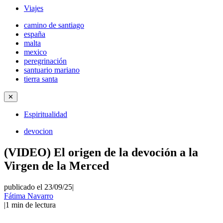
Viajes
camino de santiago
españa
malta
mexico
peregrinación
santuario mariano
tierra santa
✕
Espiritualidad
devocion
(VIDEO) El origen de la devoción a la
Virgen de la Merced
publicado el 23/09/25
|
Fátima Navarro
|
1
min de lectura