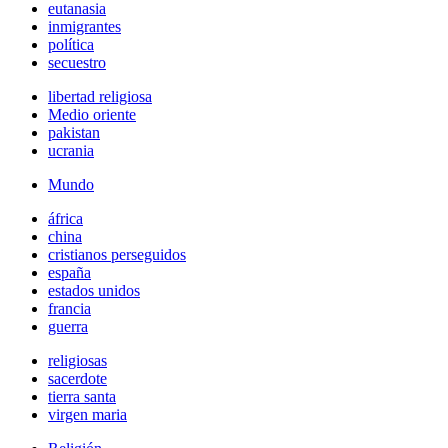
eutanasia
inmigrantes
política
secuestro
libertad religiosa
Medio oriente
pakistan
ucrania
Mundo
áfrica
china
cristianos perseguidos
españa
estados unidos
francia
guerra
religiosas
sacerdote
tierra santa
virgen maria