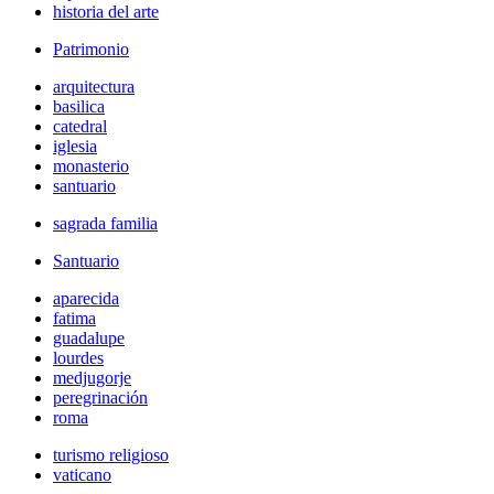
historia del arte
Patrimonio
arquitectura
basilica
catedral
iglesia
monasterio
santuario
sagrada familia
Santuario
aparecida
fatima
guadalupe
lourdes
medjugorje
peregrinación
roma
turismo religioso
vaticano