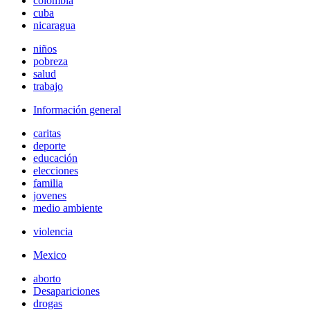
colombia
cuba
nicaragua
niños
pobreza
salud
trabajo
Información general
caritas
deporte
educación
elecciones
familia
jovenes
medio ambiente
violencia
Mexico
aborto
Desapariciones
drogas