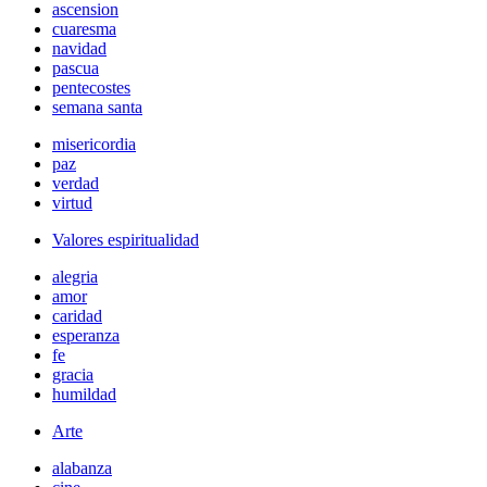
ascension
cuaresma
navidad
pascua
pentecostes
semana santa
misericordia
paz
verdad
virtud
Valores espiritualidad
alegria
amor
caridad
esperanza
fe
gracia
humildad
Arte
alabanza