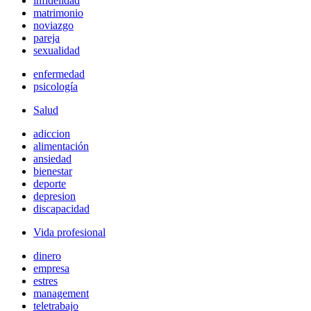
infidelidad
matrimonio
noviazgo
pareja
sexualidad
enfermedad
psicología
Salud
adiccion
alimentación
ansiedad
bienestar
deporte
depresion
discapacidad
Vida profesional
dinero
empresa
estres
management
teletrabajo