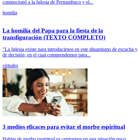
conmocionó a la Iglesia de Pernambuco y el...
homilia
La homilía del Papa para la fiesta de la
transfiguración (TEXTO COMPLETO)
"La Iglesia existe para introducirnos en este dinamismo de escucha y
de decisión, en el cual comprendemos para...
virtudes
3 medios eficaces para evitar el morbo espiritual
Hablar de morbo espiritual es centrarnos en una situación poco