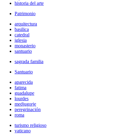
historia del arte
Patrimonio
arquitectura
basilica
catedral
iglesia
monasterio
santuario
sagrada familia
Santuario
aparecida
fatima
guadalupe
lourdes
medjugorje
peregrinación
roma
turismo religioso
vaticano