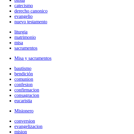
biblia
catecismo
derecho canonico
evangelio
nuevo testamento
liturgia
matrimonio
misa
sacramentos
Misa y sacramentos
bautismo
bendición
comunion
confesion
confirmacion
consagracion
eucaristia
Misionero
conversion
evangelizacion
mision