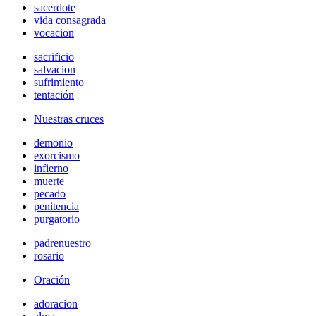
sacerdote
vida consagrada
vocacion
sacrificio
salvacion
sufrimiento
tentación
Nuestras cruces
demonio
exorcismo
infierno
muerte
pecado
penitencia
purgatorio
padrenuestro
rosario
Oración
adoracion