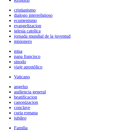
Religión
cristianismo
dialogo interreligioso
ecumenismo
evangelizacion
iglesia catolica
jornada mundial de la juventud
misionero
misa
papa francisco
sinodo
viaje apostólico
Vaticano
angelus
audiencia general
beatificacion
canonizacion
conclave
curia romana
jubileo
Familia