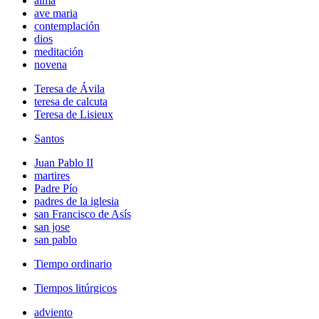
alma
ave maria
contemplación
dios
meditación
novena
Teresa de Ávila
teresa de calcuta
Teresa de Lisieux
Santos
Juan Pablo II
martires
Padre Pío
padres de la iglesia
san Francisco de Asís
san jose
san pablo
Tiempo ordinario
Tiempos litúrgicos
adviento