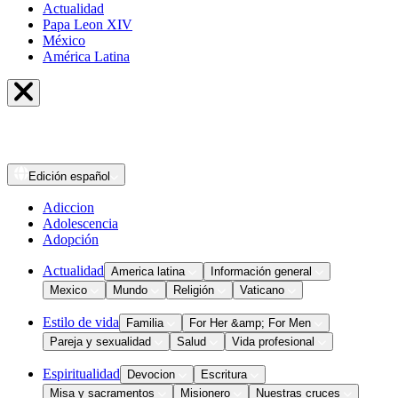
Actualidad
Papa Leon XIV
México
América Latina
Edición
español
Adiccion
Adolescencia
Adopción
Actualidad
America latina
Información general
Mexico
Mundo
Religión
Vaticano
Estilo de vida
Familia
For Her &amp; For Men
Pareja y sexualidad
Salud
Vida profesional
Espiritualidad
Devocion
Escritura
Misa y sacramentos
Misionero
Nuestras cruces