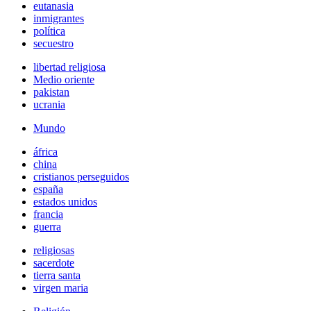
eutanasia
inmigrantes
política
secuestro
libertad religiosa
Medio oriente
pakistan
ucrania
Mundo
áfrica
china
cristianos perseguidos
españa
estados unidos
francia
guerra
religiosas
sacerdote
tierra santa
virgen maria