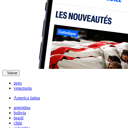
Volver
peru
venezuela
America latina
argentina
bolivia
brasil
chile