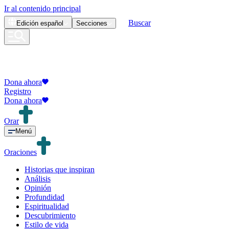
Ir al contenido principal
Buscar
Edición
español
Secciones
Dona ahora
Registro
Dona ahora
Orar
Menú
Oraciones
Historias que inspiran
Análisis
Opinión
Profundidad
Espiritualidad
Descubrimiento
Estilo de vida