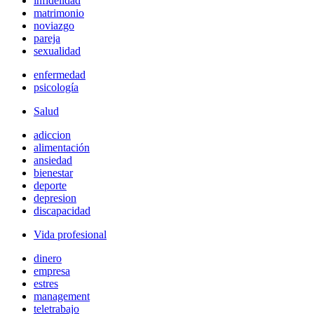
infidelidad
matrimonio
noviazgo
pareja
sexualidad
enfermedad
psicología
Salud
adiccion
alimentación
ansiedad
bienestar
deporte
depresion
discapacidad
Vida profesional
dinero
empresa
estres
management
teletrabajo