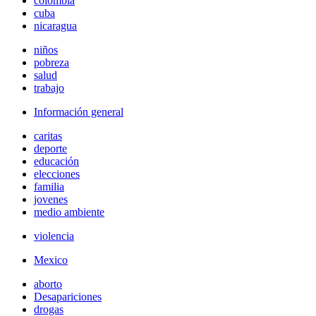
colombia
cuba
nicaragua
niños
pobreza
salud
trabajo
Información general
caritas
deporte
educación
elecciones
familia
jovenes
medio ambiente
violencia
Mexico
aborto
Desapariciones
drogas