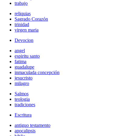
trabajo
reliquias
Sagrado Corazón
trinidad
virgen maria
Devocion
angel
espiritu santo
fatima
guadalupe
inmaculada concepción
jesucristo
milagro
Salmos
teologia
tradiciones
Escritura
antiguo testamento
apocalipsis