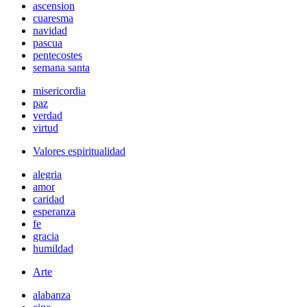
ascension
cuaresma
navidad
pascua
pentecostes
semana santa
misericordia
paz
verdad
virtud
Valores espiritualidad
alegria
amor
caridad
esperanza
fe
gracia
humildad
Arte
alabanza