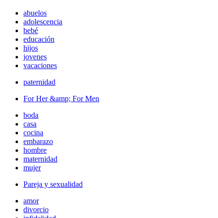
abuelos
adolescencia
bebé
educación
hijos
jovenes
vacaciones
paternidad
For Her &amp; For Men
boda
casa
cocina
embarazo
hombre
maternidad
mujer
Pareja y sexualidad
amor
divorcio